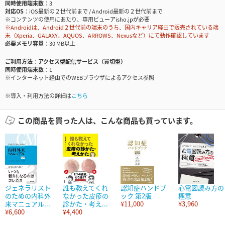
同時使用端末数
3
対応OS
iOS最新の２世代前まで / Android最新の２世代前まで
※コンテンツの使用にあたり、専用ビューアisho.jpが必要
※Androidは、Android２世代前の端末のうち、国内キャリア経由で販売されている端
末（Xperia、GALAXY、AQUOS、ARROWS、Nexusなど）にて動作確認しています
必要メモリ容量
30 MB以上
ご利用方法
アクセス型配信サービス（買切型）
同時使用端末数
1
※インターネット経由でのWEBブラウザによるアクセス参照
※導入・利用方法の詳細は
こちら
この商品を買った人は、こんな商品も買っています。
ジェネラリスト
誰も教えてくれ
認知症ハンドブ
心電図読み方の
のための内科外
なかった皮疹の
ック 第2版
極意
来マニュアル...
診かた・考え...
¥11,000
¥3,960
¥6,600
¥4,400