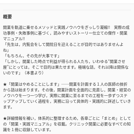
概要
開業を軌道に乗せるメソッドと実践ノウハウをぎっしり凝縮!! 実際の成
功事例・失敗事例に基づく，読みやすいストーリー仕立ての傑作・開業
マニュアル!!
「先生は，内覧会をして開院日を迎えることが目的ではありませんよ
ね」
「もちろん，その先が大事です」
「しかし，開業した時点で利益が得られる人たち，いわゆる“開業させ
屋”にとっては，そこで目的は果たせます。極端な話，それ以降は関係な
いのです」（本書より）
★「開業はやめることにします」──開業を計画する１人の医師の挫折
から話は始まります。その後，開業計画を全面的に見直し，開業・経営の
ノウハウを一つ一つ学び，実際に開業に至るまでの工程を一歩ずつステ
ップアップしていく過程を，実務に沿って具体的・実践的に詳述していき
ます。
★詳細情報を補い，体系的に整理するため，各章ごとに「まとめ」として
の「開業・実践マニュアル」を収載。クリニック開業に必要なすべての知
識を１冊に収録しています。