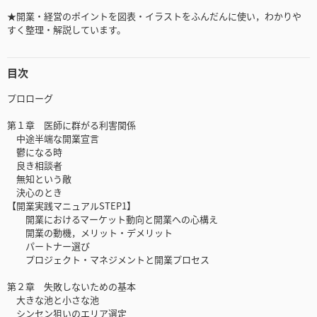
★開業・経営のポイントを図表・イラストをふんだんに使い，わかりや
すく整理・解説しています。
目次
プロローグ
第１章 医師に群がる利害関係
中途半端な開業宣言
鬱になる時
良き相談者
無知という敵
決心のとき
【開業実践マニュアルSTEP1】
開業におけるマーケット動向と開業への心構え
開業の動機，メリット・デメリット
パートナー選び
プロジェクト・マネジメントと開業プロセス
第２章 失敗しないための基本
大きな池と小さな池
シンセン狙いのエリア選定