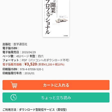
出版社
医学通信社
電子版ISBN
電子版発売日
2019/04/29
ページ数
452ページ
判型
四六
フォーマット
PDF（パソコンへのダウンロード不可）
¥3,520
電子版販売価格：
(本体¥3,200＋税10％)
印刷版ISBN
978-4-87058-520-1
印刷版発行年月
2016/01
カートに入れる
ちょっと立ち読み
ご利用方法
ダウンロード型配信サービス（買切型）