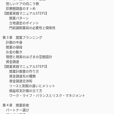
怪しいドアの向こう側
診療圏調査のすゝめ
【開業実践マニュアルSTEP2】
開業パターン
立地選定のポイント
門前調剤薬局の必要性と関係性
第３章 開業プランニング
計画の中身
開業の値段
お金の動き
理想と現実のはざまの空間設計
資金調達
【開業実践マニュアルSTEP3】
開業計画書の作り方
資金調達先の種類
資金調達交渉術
リースと割賦の違いとメリット
損益収支計画の立て方
ワーク・ライフ・バランスとリスク・マネジメント
第４章 開業前夜
パートナー選び