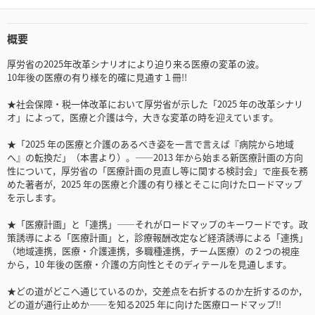
概要
厚労省の2025年改革シナリオにより迫り来る医療の変革の波。
10年後の医療の有り様を的確に見通す１冊!!
★社会保障・税一体改革において厚労省が示した「2025 年の改革シナリ
オ」によって，医療と介護は今，大きな変革の時を迎えています。
★「2025 年の医療と介護のあるべき姿を一言で言えば『病院から地域
へ』の転換だ」（本書より）。――2013 年から始まる新医療計画の方向
性について，厚労省の「医療計画の見直し等に関する検討会」で座長を務
めた著者が，2025 年の医療と介護の有り様とそこに向けたロードマップ
を示します。
★「医療計画」と「連携」――それがロードマップのキーワードです。政
策誘導による「医療計画」と，診療報酬改定など経済誘導による「連携」
（地域連携，医療・介護連携，多職種連携，チーム医療）の２つの視座
から，10 年後の医療・介護の方向性とそのディテールを見通します。
★どの道がどこへ通じているのか，交差点を右折するのか左折するのか，
どの道が通行止めか――を知る2025 年に向けた医療ロードマップ!!