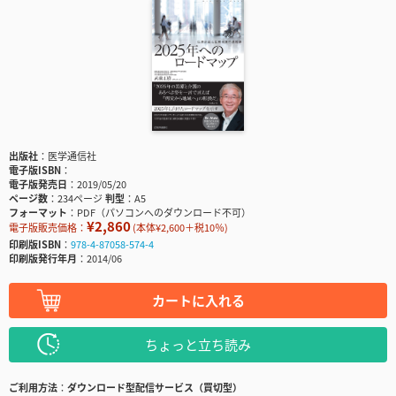
出版社
医学通信社
電子版ISBN
電子版発売日
2019/05/20
ページ数
234ページ
判型
A5
フォーマット
PDF（パソコンへのダウンロード不可）
¥2,860
電子版販売価格：
(本体¥2,600＋税10％)
印刷版ISBN
978-4-87058-574-4
印刷版発行年月
2014/06
カートに入れる
ちょっと立ち読み
ご利用方法
ダウンロード型配信サービス（買切型）