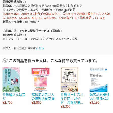
同時使用端末数
3
対応OS
iOS最新の２世代前まで / Android最新の２世代前まで
※コンテンツの使用にあたり、専用ビューアisho.jpが必要
※Androidは、Android２世代前の端末のうち、国内キャリア経由で販売されている端
末（Xperia、GALAXY、AQUOS、ARROWS、Nexusなど）にて動作確認しています
必要メモリ容量
180 MB以上
ご利用方法
アクセス型配信サービス（買切型）
同時使用端末数
1
※インターネット経由でのWEBブラウザによるアクセス参照
※導入・利用方法の詳細は
こちら
この商品を買った人は、こんな商品も買っています。
介護職さんは宝
認知症患者さん
介護サービス生
臨床泌尿器科
だ
の病態別食支援
産性向上ガイ
Vol.78 No.13
¥2,750
¥2,860
ド 介護現場...
¥3,190
¥3,300