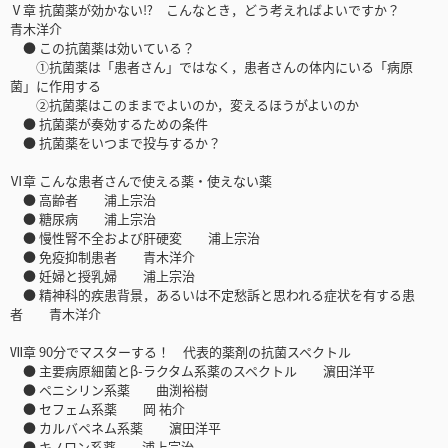
Ⅴ章 抗菌薬が効かない⁉ こんなとき，どう考えればよいですか？
青木洋介
● この抗菌薬は効いている？
①抗菌薬は「患者さん」ではなく，患者さんの体内にいる「病原
菌」に作用する
②抗菌薬はこのままでよいのか，変えるほうがよいのか
● 抗菌薬が奏効するための条件
● 抗菌薬をいつまで投与するか？
Ⅵ章 こんな患者さんで使える薬・使えない薬
● 高齢者 浦上宗治
● 糖尿病 浦上宗治
● 慢性腎不全および肝硬変 浦上宗治
● 免疫抑制患者 青木洋介
● 妊婦と授乳婦 浦上宗治
● 精神科的疾患背景，あるいは不定愁訴と思われる症状を有する患
者 青木洋介
Ⅶ章 90分でマスターする！ 代表的薬剤の抗菌スペクトル
● 主要病原細菌とβ-ラクタム系薬のスペクトル 濵田洋平
● ペニシリン系薬 曲渕裕樹
● セフェム系薬 岡 祐介
● カルバペネム系薬 濵田洋平
● キノロン系薬 浦上宗治