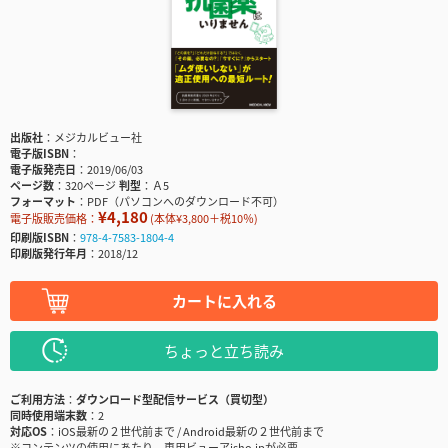
出版社
メジカルビュー社
電子版ISBN
電子版発売日
2019/06/03
ページ数
320ページ
判型
Ａ5
フォーマット
PDF（パソコンへのダウンロード不可）
¥4,180
電子版販売価格：
(本体¥3,800＋税10％)
印刷版ISBN
978-4-7583-1804-4
印刷版発行年月
2018/12
カートに入れる
ちょっと立ち読み
ご利用方法
ダウンロード型配信サービス（買切型）
同時使用端末数
2
対応OS
iOS最新の２世代前まで / Android最新の２世代前まで
※コンテンツの使用にあたり、専用ビューアisho.jpが必要