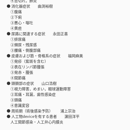
④息切れ，肺炎
● 消化器症状 曲渕裕樹
①腹痛
②下痢
③悪心・嘔吐
④黄疸
● 尿路に関連する症状 永田正喜
①排尿痛
②頻尿・残尿感
③腰痛・側腹部痛
● 皮膚および筋・骨格系の症状 福岡麻美
①発疹（紫斑を含む）
②表在リンパ節腫張
③発赤・腫張
④関節痛
● 頭頚部の症状 山口浩樹
①視力障害，めまい，眼球運動障害
②耳痛・耳漏，歯性感染症
③頭痛
④意識変容
● 周術期（術後感染予防） 浦上宗治
● 人工物deviceを有する患者 濵田洋平
人工関節感染・人工弁心内膜炎