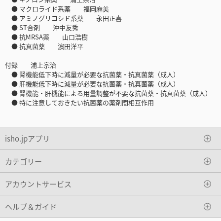
● マクロライド系薬 福岡麻美
● アミノグリコシド系薬 永田正喜
● ST合剤 沖中友秀
● 抗MRSA薬 山口浩樹
● 抗真菌薬 濵田洋平
付録 浦上宗治
● 腎機能低下時に減量が必要な抗菌薬・抗真菌薬（成人）
● 肝機能低下時に減量が必要な抗菌薬・抗真菌薬（成人）
● 腎機能・肝機能による用量調整が不要な抗菌薬・抗真菌薬（成人）
● 特に注意しておきたい抗菌薬の薬剤間相互作用
isho.jpアプリ
カテゴリー
アカウントサービス
ヘルプ＆ガイド