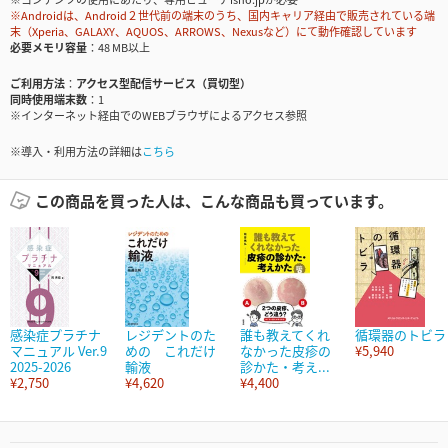
※Androidは、Android２世代前の端末のうち、国内キャリア経由で販売されている端
末（Xperia、GALAXY、AQUOS、ARROWS、Nexusなど）にて動作確認しています
必要メモリ容量
48 MB以上
ご利用方法
アクセス型配信サービス（買切型）
同時使用端末数
1
※インターネット経由でのWEBブラウザによるアクセス参照
※導入・利用方法の詳細は
こちら
この商品を買った人は、こんな商品も買っています。
感染症プラチナ
レジデントのた
誰も教えてくれ
循環器のトビラ
マニュアル Ver.9
めの これだけ
なかった皮疹の
¥5,940
2025-2026
輸液
診かた・考え...
¥2,750
¥4,620
¥4,400