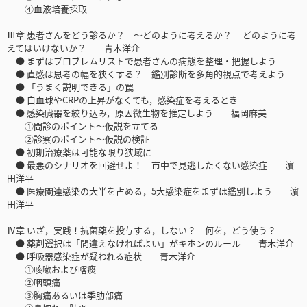
④血液培養採取
Ⅲ章 患者さんをどう診るか？ ～どのように考えるか？ どのように考
えてはいけないか？ 青木洋介
● まずはプロブレムリストで患者さんの病態を整理・把握しよう
● 直感は思考の幅を狭くする？ 鑑別診断を多角的視点で考えよう
● 「うまく説明できる」の罠
● 白血球やCRPの上昇がなくても，感染症を考えるとき
● 感染臓器を絞り込み，原因微生物を推定しよう 福岡麻美
①問診のポイント～仮説を立てる
②診察のポイント～仮説の検証
● 初期治療薬は可能な限り狭域に
● 最悪のシナリオを回避せよ！ 市中で見逃したくない感染症 濵
田洋平
● 医療関連感染の大半を占める，5大感染症をまずは鑑別しよう 濵
田洋平
Ⅳ章 いざ，実践！抗菌薬を投与する，しない？ 何を，どう使う？
● 薬剤選択は「間違えなければよい」がキホンのルール 青木洋介
● 呼吸器感染症が疑われる症状 青木洋介
①咳嗽および喀痰
②咽頭痛
③胸痛あるいは季肋部痛