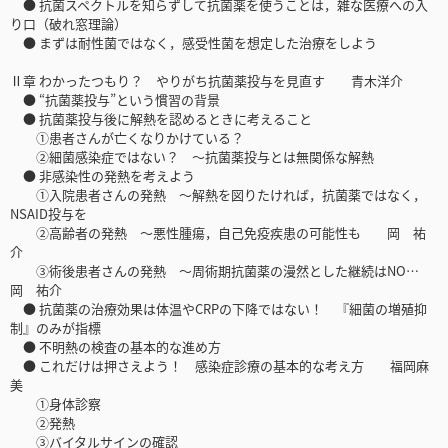
● 抗菌スペクトルを知らずして抗菌薬を使うことは，雑な医療への入
り口（破れ窓理論）
● まずは耐性菌ではなく，感受性菌を想定した治療をしよう
Ⅱ章 わかったつもり？ やりがち抗菌薬投与を見直す 青木洋介
● “抗菌薬投与”という慣習の背景
● 抗菌薬投与後に解熱を認めるときに考えること
①患者さんが亡くなりかけている？
②細菌感染症ではない？ ～抗菌薬投与とは無関係な解熱
● 非感染性の発熱を考えよう
①入院患者さんの発熱 ～解熱を図りたければ，抗菌薬ではなく，
NSAID投与を
②高齢者の発熱 ～悪性腫瘍，自己免疫疾患の可能性も 岡 祐
介
③術後患者さんの発熱 ～周術期抗菌薬の漫然とした継続はNO…
岡 祐介
● 抗菌薬の治療効果は体温やCRPの下降ではない！ 『細菌の増殖抑
制』のみが指標
● 不明熱の検査の基本的な進め方
● これだけは押さえよう！ 感染症診療の基本的な考え方 福岡麻
美
①身体診察
②発熱
③バイタルサインの確認