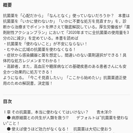
概要
抗菌薬を「心配だから」「なんとなく」使っていないだろうか？ 本書は
抗菌薬を「いかに使わないか」「いかに不要な処方を見直すか」を，診
断から治療までポイントを押さえて徹底解説している。厚生労働省が「薬
剤耐性アクションプラン」において「2020年までに全抗菌薬の使用量を3
分の2に減少」を定めている。本書を読めば
・抗菌薬を「使わないこと」が不安にならない！
・むやみに広域の抗菌薬を使わなくなる！
・症状から感染臓器と菌を想定し，間違いのない薬剤選択ができる！具
体的な処方レジメンまでわかる！
・高齢者，また，高血圧や糖尿病などの基礎疾患のある患者さんにも安
全かつ効果的に処方できる！
ようになる。「今こそ見直したい」「ここから始めたい」抗菌薬適正使
用のための解説書，決定版！
目次
Ⅰ章 その抗菌薬，本当に使わなくてはいけない？ 青木洋介
● 病原細菌との共生が人類を救う⁉ デフォルトは“抗菌薬を使わな
い“こと！
● 使えば使うほど効力がなくなる！ 抗菌薬は大切に使おう