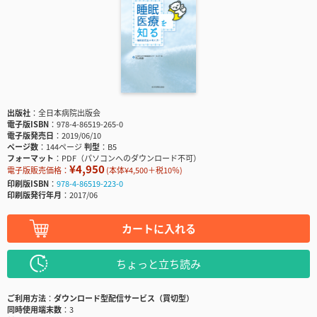
出版社
全日本病院出版会
電子版ISBN
978-4-86519-265-0
電子版発売日
2019/06/10
ページ数
144ページ
判型
B5
フォーマット
PDF（パソコンへのダウンロード不可）
¥4,950
電子版販売価格：
(本体¥4,500＋税10％)
印刷版ISBN
978-4-86519-223-0
印刷版発行年月
2017/06
カートに入れる
ちょっと立ち読み
ご利用方法
ダウンロード型配信サービス（買切型）
同時使用端末数
3