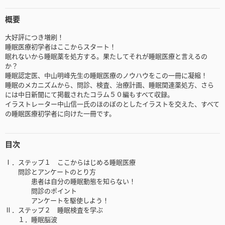
概要
大好評につき増刷！
睡眠医療初学者はここからスタート！
眠れないから睡眠薬を処方する。果たしてそれが睡眠医療と言えるの
か？
睡眠認定医、中山明峰先生の睡眠医療のノウハウをこの一冊に凝縮！
睡眠のメカニズムから、問診、検査、治療計画、睡眠関連薬処方、さら
には中日新聞にて掲載されたコラム５０編もすべて収録。
イラストレーター中山信一氏のほのぼのとしたイラストを交えた、すべて
の睡眠医療初学者に向けた一冊です。
目次
Ⅰ．ステップ１ ここからはじめる睡眠医療
問診とアンケートのとり方
患者は自分の睡眠動態を知らない！
問診のポイント
アンケートを駆使しよう！
Ⅱ．ステップ２ 睡眠検査を学ぶ
１．睡眠脳波