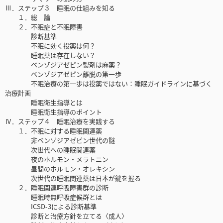
Ⅲ．ステップ３ 睡眠の仕組みを知る
１．総 論
２．不眠症と不眠障害
診断基準
不眠に効く投薬は何？
睡眠薬は存在しない？
ベンゾジアゼピン製剤は麻薬？
ベンゾジアゼピン離脱の第一歩
不眠治療の第一歩は投薬ではない：睡眠ガイドラインに基づく
治療計画
睡眠衛生指導とは
睡眠衛生指導のポイント
Ⅳ．ステップ４ 睡眠治療を実践する
１．不眠に対する睡眠関連薬
非ベンゾジアゼピン世代の謎
次世代への睡眠関連薬
夜のホルモン・メラトニン
昼間のホルモン・オレキシン
次世代の睡眠関連薬は日本が鍵を握る
２．睡眠関連呼吸障害群の診断
睡眠時無呼吸症候群とは
ICSD-3による診断基準
診断と治療方針を立てる〈成人〉