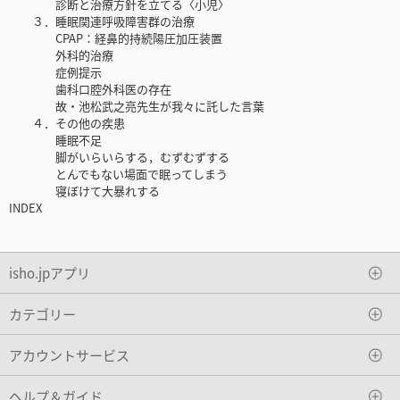
診断と治療方針を立てる〈小児〉
３．睡眠関連呼吸障害群の治療
CPAP：経鼻的持続陽圧加圧装置
外科的治療
症例提示
歯科口腔外科医の存在
故・池松武之亮先生が我々に託した言葉
４．その他の疾患
睡眠不足
脚がいらいらする，むずむずする
とんでもない場面で眠ってしまう
寝ぼけて大暴れする
INDEX
isho.jpアプリ
カテゴリー
アカウントサービス
ヘルプ＆ガイド