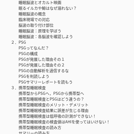
睡眠脳波とオカルト映画
眠るイルカや鯨はなぜ溺れない？
睡眠脳波の概念
臨床現場での対応
脳波の取り付け部位
睡眠脳波：原理を学ぼう
睡眠脳波：各脳波を確認しよう
２．PSG
PSGってなんだ？
PSGの構成
PSGが発展した理由その１
PSGが発展した理由その２
PSGの自動解析を過信するな
PSGを判読しよう
PSGサマリーレポートを読もう
３．携帯型睡眠検査
携帯型からPSGへ，PSGから携帯型へ
携帯型睡眠検査とPSGはどう違うの？
携帯型睡眠検査のメリット・デメリット
携帯型睡眠検査結果に誤差が生じる理由
携帯型睡眠検査は低呼吸の計測ができない！
携帯型睡眠検査の検査値はAHIを使ってはいけない！
携帯型睡眠検査の読み方
サマリーの読み方