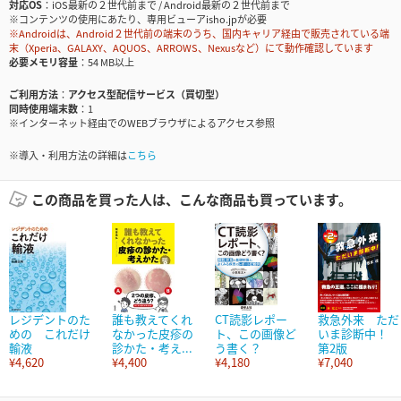
対応OS
iOS最新の２世代前まで / Android最新の２世代前まで
※コンテンツの使用にあたり、専用ビューアisho.jpが必要
※Androidは、Android２世代前の端末のうち、国内キャリア経由で販売されている端
末（Xperia、GALAXY、AQUOS、ARROWS、Nexusなど）にて動作確認しています
必要メモリ容量
54 MB以上
ご利用方法
アクセス型配信サービス（買切型）
同時使用端末数
1
※インターネット経由でのWEBブラウザによるアクセス参照
※導入・利用方法の詳細は
こちら
この商品を買った人は、こんな商品も買っています。
レジデントのた
誰も教えてくれ
CT読影レポー
救急外来 ただ
めの これだけ
なかった皮疹の
ト、この画像ど
いま診断中！
輸液
診かた・考え...
う書く？
第2版
¥4,620
¥4,400
¥4,180
¥7,040