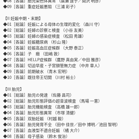
◆08［各論］胎児染色体異常 （廣瀬 達子／関沢 明彦）
◆09［各論］重症妊娠悪阻 （三浦 彩子）
【II 妊娠中期・末期】
◆01［総論］妊娠による母体の生理的変化 （森川 守）
◆02［総論］妊婦の診察と検査 （小谷 友美）
◆03［総論］妊婦の感染症検査 （松田 秀雄）
◆04［各論］妊娠糖尿病 （杉山 隆）
◆05［各論］妊娠高血圧症候群 （大野 泰正）
◆06［各論］子 癇 （田嶋 敦）
◆07［各論］HELLP症候群 （鷹野 真由実／中田 雅彦）
◆08［各論］切迫早産・子宮頸管無力症 （中井 章人）
◆09［各論］前期破水 （青木 宏明）
◆10［各論］既往帝王切開 （川村 裕士）
【III 胎児】
◆01［総論］胎児の発達 （佐藤 昌司）
◆02［総論］胎児形態評価の超音波検査 （馬場 一憲）
◆03［総論］胎児機能検査 （高橋 雄一郎）
◆04［各論］胎児形態異常 （市塚 清健）
◆05［各論］双胎妊娠 （村越 毅）
◆06［各論］胎児発育不全 （田中 佳世／田中 博明／池田 智明）
◆07［各論］血液型不適合妊娠 （橘 大介）
◆08［各論］母子感染 （鈴木 俊治）