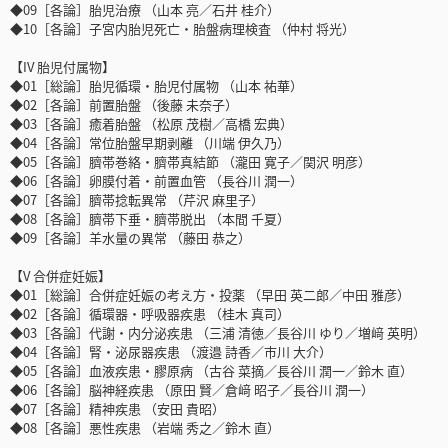
◆09［各論］胎児治療 （山本 亮／石井 桂介）
◆10［各論］子宮内胎児死亡・胎盤病理検査 （仲村 将光）
【IV 胎児付属物】
◆01［総論］胎児循環・胎児付属物 （山本 祐華）
◆02［各論］前置胎盤 （後藤 未奈子）
◆03［各論］癒着胎盤 （松原 茂樹／高橋 宏典）
◆04［各論］常位胎盤早期剥離 （川端 伊久乃）
◆05［各論］臍帯巻絡・臍帯真結節 （瀧田 寛子／関沢 明彦）
◆06［各論］卵膜付着・前置血管 （長谷川 潤一）
◆07［各論］臍帯捻転異常 （芹沢 麻里子）
◆08［各論］臍帯下垂・臍帯脱出 （本間 千夏）
◆09［各論］羊水量の異常 （藤田 恭之）
【V 合併症妊娠】
◆01［総論］合併症妊娠の考え方・投薬 （早田 英二郎／中田 雅彦）
◆02［各論］循環器・呼吸器疾患 （桂木 真司）
◆03［各論］代謝・内分泌疾患 （三浦 清徳／長谷川 ゆり／増﨑 英明）
◆04［各論］腎・泌尿器疾患 （渡邉 詩香／市川 大介）
◆05［各論］血液疾患・膠原病 （古谷 菜摘／長谷川 潤一／鈴木 直）
◆06［各論］脳神経疾患 （原田 賢／倉﨑 昭子／長谷川 潤一）
◆07［各論］精神疾患 （安田 貴昭）
◆08［各論］悪性疾患 （岩端 秀之／鈴木 直）