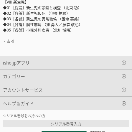
【VIII 新生児】
◆01［総論］新生児の診察と検査 （北東 功）
◆02［各論］新生児仮死 （伊東 祐順）
◆03［各論］新生児の異常徴候 （置塩 英美）
◆04［各論］脳性麻痺 （郷 勇人／藤森 敬也）
◆05［各論］小児外科疾患 （北川 博昭）
・索引
isho.jpアプリ
カテゴリー
アカウントサービス
ヘルプ＆ガイド
シリアル番号をお持ちの方
シリアル番号入力