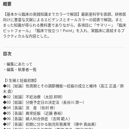
概要
【基本から臨床の実践知識までカラーで解説】最新産科学を医師、研修医
向けに豊富な文献によるエビデンスとオールカラーの図表で解説。まと
まった知識が得られる教科書でありながら、各項目に「サマリー」「臨床
ピットフォール」「臨床で役立つ！Point」を入れ、実臨床に直結するプ
ラクティカルな内容とした。
目次
・編集にあたって
・編集・執筆者一覧
【I 生殖と妊娠初期】
◆01［総論］性周期とその調節機能～妊娠の成立と維持（高江 正道／鈴
木 直）
◆02［総論］不妊治療 （太田 邦明）
◆03［総論］分娩予定日の決定法（長谷川 潤一）
◆04［各論］流 産 （佐村 修）
◆05［各論］異常妊娠 （近藤 春裕）
◆06［各論］婦人科合併症 （吉岡 範人）
◆07［各論］初期に分かる胎児形態異常 （德中 真由美）