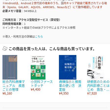
※Androidは、Android２世代前の端末のうち、国内キャリア経由で販売されている端
末（Xperia、GALAXY、AQUOS、ARROWS、Nexusなど）にて動作確認しています
必要メモリ容量
94 MB以上
ご利用方法
アクセス型配信サービス（買切型）
同時使用端末数
1
※インターネット経由でのWEBブラウザによるアクセス参照
※導入・利用方法の詳細は
こちら
この商品を買った人は、こんな商品も買っています。
総合内科病棟マ
小児科ファース
病棟指示と頻用
研修医のための
ニュアル 疾患
トタッチ
薬の使い方 決
内科診療ことは
ごとの管理
¥4,400
定版
じめ 救急・...
¥6,160
¥4,950
¥7,920