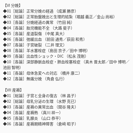
【VI 分娩】
◆01［総論］正常分娩の経過 （成瀨 勝彦）
◆02［総論］正常胎盤娩出と生理的結紮（堀越 義正／金山 尚裕）
◆03［各論］分娩経過の異常 （竹田 純）
◆04［各論］胎児機能不全 （大路 斐子）
◆05［各論］産道裂傷 （中尾 真大）
◆06［各論］弛緩出血 （前田 通秀／荻田 和秀）
◆07［各論］子宮破裂 （二井 理文）
◆08［各論］羊水塞栓症（島田 京子／田中 博明）
◆09［各論］出血性ショック・DIC （松永 茂剛）
◆10［各論］深部静脈血栓症・肺血栓塞栓症 （真木 晋太郎／田中 博明／
池田 智明）
◆11［各論］母体急変への対応 （橋井 康二）
◆12［各論］無痛分娩 （角倉 弘行）
【VII 産褥】
◆01［総論］子宮と全身の復古 （林 昌子）
◆02［総論］母乳分泌の生理 （水野 克已）
◆03［各論］産褥の異常出血 （関谷 隆夫）
◆04［各論］産褥熱 （真川 祥一）
◆05［各論］乳腺炎 （山口 恭平）
◆06［各論］産褥期精神障害 （倉﨑 昭子）