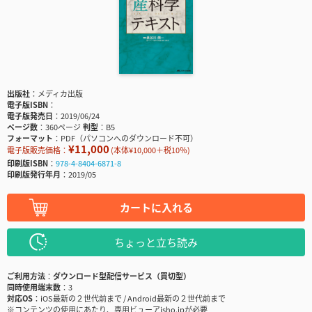
出版社
メディカ出版
電子版ISBN
電子版発売日
2019/06/24
ページ数
360ページ
判型
B5
フォーマット
PDF（パソコンへのダウンロード不可）
¥11,000
電子版販売価格：
(本体¥10,000＋税10％)
印刷版ISBN
978-4-8404-6871-8
印刷版発行年月
2019/05
カートに入れる
ちょっと立ち読み
ご利用方法
ダウンロード型配信サービス（買切型）
同時使用端末数
3
対応OS
iOS最新の２世代前まで / Android最新の２世代前まで
※コンテンツの使用にあたり、専用ビューアisho.jpが必要