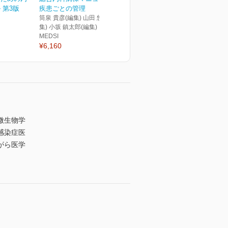
 第3版
疾患ごとの管理
筒泉 貴彦(編集) 山田 悠史(編
集) 小坂 鎮太郎(編集)
MEDSI
¥6,160
微生物学
感染症医
がら医学