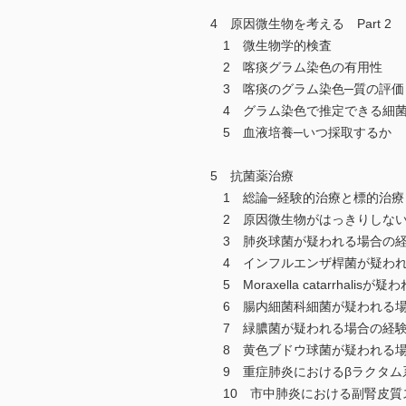
4 原因微生物を考える Part 2
1 微生物学的検査
2 喀痰グラム染色の有用性
3 喀痰のグラム染色─質の評
4 グラム染色で推定できる細
5 血液培養─いつ採取するか
5 抗菌薬治療
1 総論─経験的治療と標的治
2 原因微生物がはっきりしな
3 肺炎球菌が疑われる場合の
4 インフルエンザ桿菌が疑われ
5 Moraxella catarrha
6 腸内細菌科細菌が疑われる場
7 緑膿菌が疑われる場合の経
8 黄色ブドウ球菌が疑われる場
9 重症肺炎におけるβラクタム
10 市中肺炎における副腎皮質