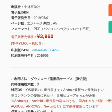
出版社
中外医学社
電子版ISBN
電子版発売日
2019/07/01
ページ数
210ページ
判型
A5
フォーマット
PDF（パソコンへのダウンロード不可）
¥3,960
電子版販売価格：
(本体¥3,600＋税10％)
印刷版ISBN
978-4-498-13042-5
印刷版発行年月
2019/06
ご利用方法
ダウンロード型配信サービス（買切型）
同時使用端末数
3
対応OS
iOS最新の２世代前まで / Android最新の２世代前まで
※コンテンツの使用にあたり、専用ビューアisho.jpが必要
※Androidは、Android２世代前の端末のうち、国内キャリア経由で販
AQUOS、ARROWS、Nexusなど）にて動作確認しています
必要メモリ容量
60 MB以上