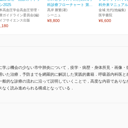
ン2025
科診療フローチャート 第...
科外来マニュアル
本高血圧学会高血圧管理・
髙岸 勝繁(著)
金城 光代(他編集)
療ガイドライン委員会(編)
シーニュ
医学書院
イフサイエンス出版
¥8,800
¥6,600
,180
に学ぶ機会の少ない市中肺炎について，疫学・病歴・身体所見・画像・
用いた治療，予防までを網羅的に解説した実践的書籍．呼吸器内科医と
一般的な診療の流れに沿って説明していくことで，高度な内容でありな
スなく読み進められる構成となっている．