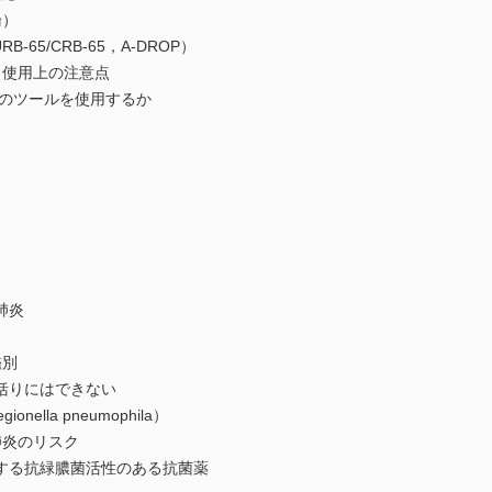
論）
65/CRB-65，A-DROP）
と使用上の注意点
のツールを使用するか
肺炎
鑑別
りにはできない
lla pneumophila）
肺炎のリスク
る抗緑膿菌活性のある抗菌薬