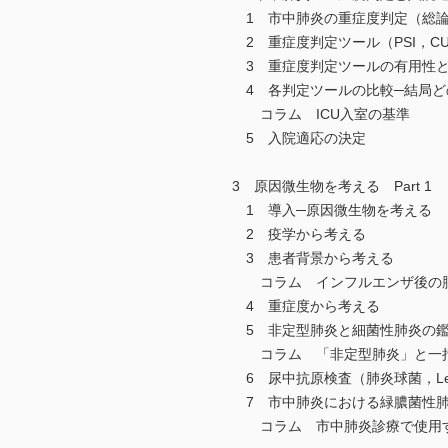
1 市中肺炎の重症度判定（総
2 重症度判定ツール（PSI，CURB-
3 重症度判定ツールの有用性
4 各判定ツールの比較─結局ど
コラム ICU入室の基準
5 入院適応の決定
3 原因微生物を考える Part 1
1 導入─原因微生物を考える
2 疫学から考える
3 患者背景から考える
コラム インフルエンザ後の
4 重症度から考える
5 非定型肺炎と細菌性肺炎の
コラム 「非定型肺炎」と一括
6 尿中抗原検査（肺炎球菌，Legione
7 市中肺炎における緑膿菌性
コラム 市中肺炎診療で使用す