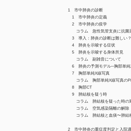
1 市中肺炎の診断
1 市中肺炎の定義
2 市中肺炎の疫学
コラム 急性気管支炎に抗菌薬
3 導入：肺炎の診断は難しい？
4 肺炎を示唆する症状
5 肺炎を示唆する身体所見
コラム 副雑音について
6 肺炎の予測モデル─胸部単純
7 胸部単純X線写真
コラム 胸部単純X線写真のPitfa
8 胸部CT
9 肺結核を疑う時
コラム 肺結核を疑った時の
コラム 空気感染隔離の解除
コラム 肺結核と血痰〜肺結核
2 市中肺炎の重症度判定と入院