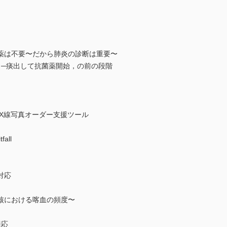
は不要〜だから肺炎の診断は重要〜
─痰出して抗菌薬開始，の前の段階
X線写真オーダー支援ツール
ll
対応
における喀血の頻度〜
適応