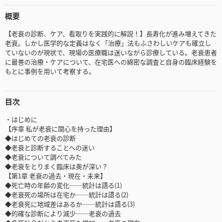
概要
【老衰の診断、ケア、看取りを実践的に解説！】長寿化が進み増えてきた
老衰。しかし医学的な定義はなく「治療」法もふさわしいケアも確立し
ていないのが現状で、現場の医療職は迷いながら診療している。老衰患者
に最善の治療・ケアについて、在宅医への綿密な調査と自身の臨床経験を
もとに事例を用いて考察する。
目次
・はじめに
【序章 私が老衰に関心を持った理由】
◆はじめての老衰の診断
◆老衰と診断することへの迷い
◆老衰について調べてみた
◆老衰をとりまく臨床は奥が深い？
【第1章 老衰の過去・現在・未来】
◆死亡時の年齢の変化──統計は語る(1)
◆老衰死の場所は在宅か──統計は語る(2)
◆老衰死に地域差はあるか──統計は語る(3)
◆的確な診断により減少──老衰の過去