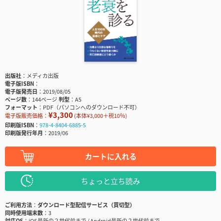
出版社
メディカ出版
電子版ISBN
電子版発売日
2019/08/05
ページ数
144ページ
判型
A5
フォーマット
PDF（パソコンへのダウンロード不可）
¥3,300
電子版販売価格：
(本体¥3,000＋税10％)
印刷版ISBN
978-4-8404-6885-5
印刷版発行年月
2019/06
カートに入れる
ちょっと立ち読み
ご利用方法
ダウンロード型配信サービス（買切型）
同時使用端末数
3
対応OS
iOS最新の２世代前まで / Android最新の２世代前まで