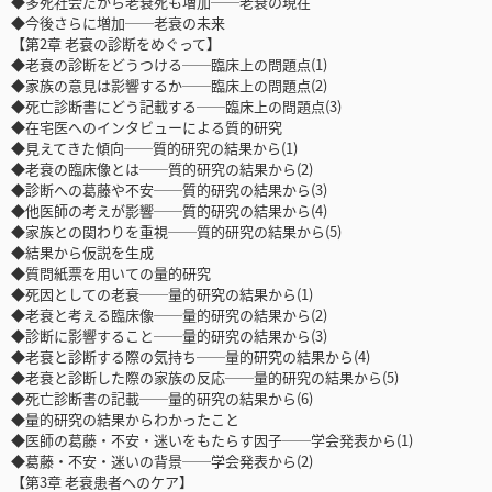
◆多死社会だから老衰死も増加──老衰の現在
◆今後さらに増加──老衰の未来
【第2章 老衰の診断をめぐって】
◆老衰の診断をどうつける──臨床上の問題点(1)
◆家族の意見は影響するか──臨床上の問題点(2)
◆死亡診断書にどう記載する──臨床上の問題点(3)
◆在宅医へのインタビューによる質的研究
◆見えてきた傾向──質的研究の結果から(1)
◆老衰の臨床像とは──質的研究の結果から(2)
◆診断への葛藤や不安──質的研究の結果から(3)
◆他医師の考えが影響──質的研究の結果から(4)
◆家族との関わりを重視──質的研究の結果から(5)
◆結果から仮説を生成
◆質問紙票を用いての量的研究
◆死因としての老衰──量的研究の結果から(1)
◆老衰と考える臨床像──量的研究の結果から(2)
◆診断に影響すること──量的研究の結果から(3)
◆老衰と診断する際の気持ち──量的研究の結果から(4)
◆老衰と診断した際の家族の反応──量的研究の結果から(5)
◆死亡診断書の記載──量的研究の結果から(6)
◆量的研究の結果からわかったこと
◆医師の葛藤・不安・迷いをもたらす因子──学会発表から(1)
◆葛藤・不安・迷いの背景──学会発表から(2)
【第3章 老衰患者へのケア】