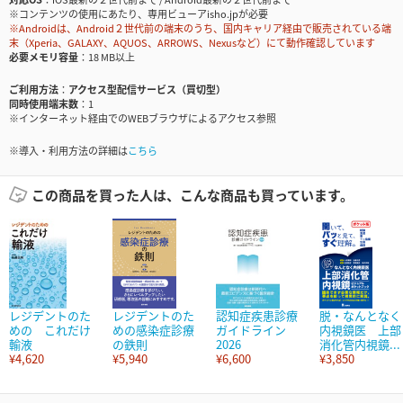
※コンテンツの使用にあたり、専用ビューアisho.jpが必要
※Androidは、Android２世代前の端末のうち、国内キャリア経由で販売されている端
末（Xperia、GALAXY、AQUOS、ARROWS、Nexusなど）にて動作確認しています
必要メモリ容量
18 MB以上
ご利用方法
アクセス型配信サービス（買切型）
同時使用端末数
1
※インターネット経由でのWEBブラウザによるアクセス参照
※導入・利用方法の詳細は
こちら
この商品を買った人は、こんな商品も買っています。
レジデントのた
レジデントのた
認知症疾患診療
脱・なんとなく
めの これだけ
めの感染症診療
ガイドライン
内視鏡医 上部
輸液
の鉄則
2026
消化管内視鏡...
¥4,620
¥5,940
¥6,600
¥3,850