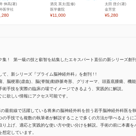
井 伸高(著)
酒見 英太(監修)
太田 啓介(著)
外医学社
医学書院
金芳堂
,280
¥11,000
¥5,280
集 ! 第一級の技と叡智を結集したエキスパート直伝の新シリーズ創刊 
て、新シリーズ『プライム脳神経外科』を創刊 ! !
、脳梗塞(虚血)、脳(脊髄)動静脈奇形、グリオーマ、頭蓋底腫瘍、機
手術手技を実際の臨床の場でイメージできるよう、実践的に解説。
ぐに欲しい情報にアクセス可能です。
床の最前線で活躍している将来の脳神経外科を担う若手脳神経外科医を
つの手技でも複数の執筆者が解説することで多くの方法が学べるように
取り上げ、適応と実践的な使い方や使い分けを解説。手術の前に本書を
を想定しています。