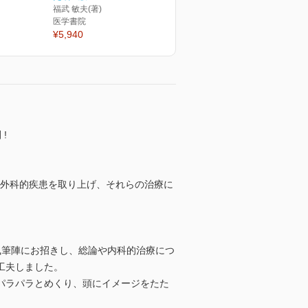
福武 敏夫(著)
医学書院
¥5,940
!
能外科的疾患を取り上げ、それらの治療に
執筆陣にお招きし、総論や内科的治療につ
工夫しました。
パラパラとめくり、頭にイメージをたた