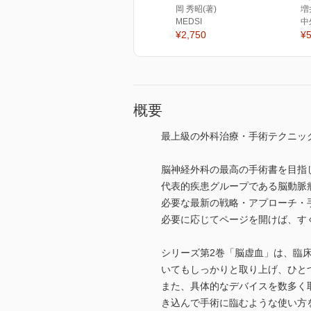
岡 秀昭(著)
増
MEDSI
中
¥2,750
¥5
概要
最上級の外科治療・手術テクニック
脳神経外科の最高の手術書を目指し
代表的疾患グループである脳動脈瘤
必要な最新の戦略・アプローチ・
必要に応じてページを開けば、す
シリーズ第2巻「脳虚血」は、臨
いてもしっかりと取り上げ、ひと
また、具体的なデバイスを数多く
き込んで手術に臨むような使い方