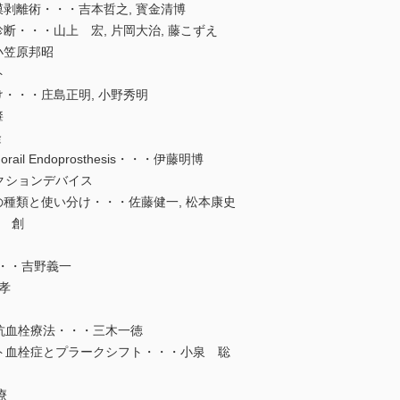
剥離術・・・吉本哲之, 寳金清博
・・・山上 宏, 片岡大治, 藤こずえ
小笠原邦昭
ト
・・・庄島正明, 小野秀明
肇
隆
orail Endoprosthesis・・・伊藤明博
クションデバイス
種類と使い分け・・・佐藤健一, 松本康史
堂 創
®・・・吉野義一
宗孝
抗血栓療法・・・三木一徳
ント血栓症とプラークシフト・・・小泉 聡
療