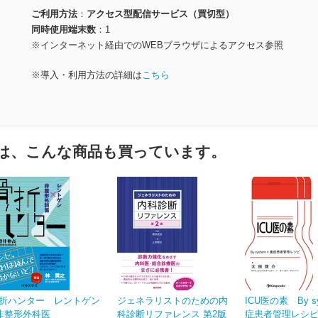
ご利用方法
アクセス型配信サービス（買切型）
同時使用端末数
1
※インターネット経由でのWEBブラウザによるアクセス参照
※導入・利用方法の詳細は
こちら
は、こんな商品も買っています。
折ハンター レントゲン
ジェネラリストのための内
ICU医の素 By s
非整形外科医
科診断リファレンス 第2版
症患者管理レシ