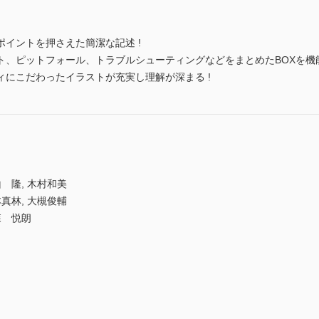
イントを押さえた簡潔な記述 !
、ピットフォール、トラブルシューティングなどをまとめたBOXを機能
にこだわったイラストが充実し理解が深まる !
 隆, 木村和美
真林, 大槻俊輔
森 悦朗