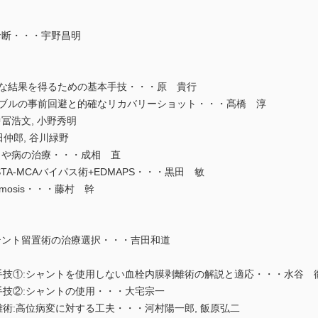
診断・・・宇野昌明
is①:良好な結果を得るための基本手技・・・原 貴行
is②:トラブルの事前回避と的確なリカバリーショット・・・髙橋 淳
・・中冨浩文, 小野秀明
田仲郎, 谷川緑野
もや病の治療・・・成相 直
A-MCAバイパス術+EDMAPS・・・黒田 敏
omosis・・・藤村 幹
テント留置術の治療選択・・・吉田和道
技①:シャントを使用しない血栓内膜剥離術の解説と適応・・・水谷 
技②:シャントの使用・・・大宅宗一
術:高位病変に対する工夫・・・河村陽一郎, 飯原弘二