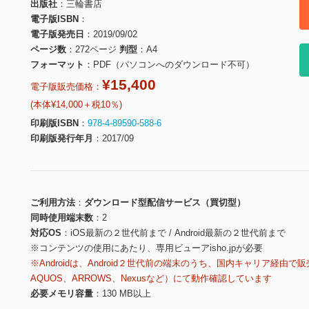
出版社
三輪書店
電子版ISBN
電子版発売日
2019/09/02
ページ数
272ページ
判型
A4
フォーマット
PDF（パソコンへのダウンロード不可）
¥15,400
電子版販売価格：
(本体¥14,000＋税10％)
印刷版ISBN
978-4-89590-588-6
印刷版発行年月
2017/09
ご利用方法
ダウンロード型配信サービス（買切型）
同時使用端末数
2
対応OS
iOS最新の２世代前まで / Android最新の２世代前まで
※コンテンツの使用にあたり、専用ビューアisho.jpが必要
※Androidは、Android２世代前の端末のうち、国内キャリア経由で販
AQUOS、ARROWS、Nexusなど）にて動作確認しています
必要メモリ容量
130 MB以上