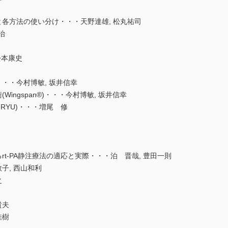
各方法の使い分け・・・天野達雄, 松丸祐司
治
松本康史
・・今村博敏, 坂井信幸
ngspan®)・・・今村博敏, 坂井信幸
, UNRYU)・・・増尾 修
t-PA静注療法の適応と実際・・・泊 晋哉, 豊田一則
子, 西山和利
之
貴夫
佳樹