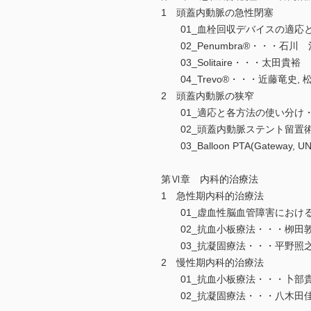
1 頭蓋内動脈の急性閉塞
01_血栓回収デバイスの適応と
02_Penumbra®・・・石川 
03_Solitaire・・・太田貴裕
04_Trevo®・・・近藤竜史, 
2 頭蓋内動脈の狭窄
01_適応と各方法の使い分け・
02_頭蓋内動脈ステント留置術(Wi
03_Balloon PTA(Gateway
第Ⅵ章 内科的治療法
1 急性期内科的治療法
01_虚血性脳血管障害におけるr
02_抗血小板療法・・・栁田敦
03_抗凝固療法・・・平野照
2 慢性期内科的治療法
01_抗血小板療法・・・卜部
02_抗凝固療法・・・八木田