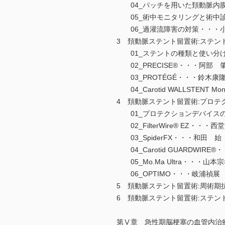
04_パッチを用いた頚動脈内膜
05_術中モニタリングと術中診断
06_過灌流障害の対策・・・
3 頚動脈ステント留置術:ステン
01_ステントの種類と使い分け
02_PRECISE®・・・阿部 
03_PROTÉGÉ・・・鈴木康
04_Carotid WALLSTENT Mon
4 頚動脈ステント留置術:プロテ
01_プロテクションデバイスの
02_FilterWire® EZ・・・西
03_SpiderFX・・・和田 始
04_Carotid GUARDWIRE
05_Mo.Ma Ultra・・・山本
06_OPTIMO・・・岐浦禎展
5 頚動脈ステント留置術:周術期
6 頚動脈ステント留置術:ステ
第Ⅴ章 急性期脳梗塞の血管内治