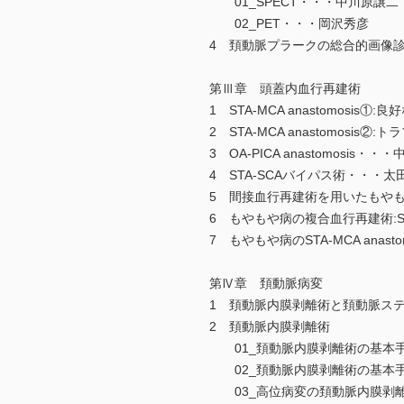
01_SPECT・・・中川原譲二
02_PET・・・岡沢秀彦
4 頚動脈プラークの総合的画像
第Ⅲ章 頭蓋内血行再建術
1 STA-MCA anastomos
2 STA-MCA anastomos
3 OA-PICA anastomosis・
4 STA-SCAバイパス術・・・太
5 間接血行再建術を用いたもや
6 もやもや病の複合血行再建術:ST
7 もやもや病のSTA-MCA anast
第Ⅳ章 頚動脈病変
1 頚動脈内膜剥離術と頚動脈ス
2 頚動脈内膜剥離術
01_頚動脈内膜剥離術の基本手
02_頚動脈内膜剥離術の基本手
03_高位病変の頚動脈内膜剥離