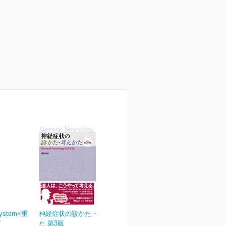
ystem×重
神経症状の診かた・考えか
ピ
た 第3版