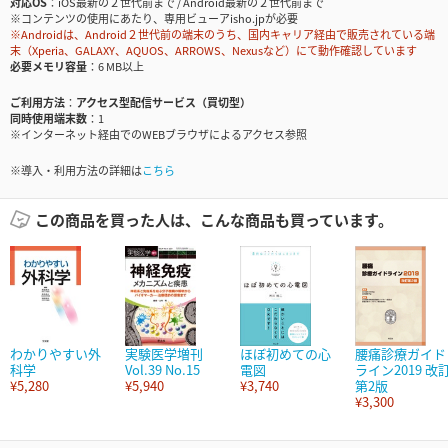
対応OS
iOS最新の２世代前まで / Android最新の２世代前まで
※コンテンツの使用にあたり、専用ビューアisho.jpが必要
※Androidは、Android２世代前の端末のうち、国内キャリア経由で販売されている端
末（Xperia、GALAXY、AQUOS、ARROWS、Nexusなど）にて動作確認しています
必要メモリ容量
6 MB以上
ご利用方法
アクセス型配信サービス（買切型）
同時使用端末数
1
※インターネット経由でのWEBブラウザによるアクセス参照
※導入・利用方法の詳細は
こちら
この商品を買った人は、こんな商品も買っています。
わかりやすい外
実験医学増刊
ほぼ初めての心
腰痛診療ガイド
科学
Vol.39 No.15
電図
ライン2019 改
¥5,280
¥5,940
¥3,740
第2版
¥3,300