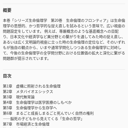
概要
本巻「シリーズ生命倫理学 第20巻 生命倫理のフロンティア」は生命倫
理学の思想的、かつ哲学的な捉え直しを試みるという意味で、広い視座の
問題設定をしています。 例えば、尊厳概念のような基底概念への目配
り、日本文化や経済学など異分野との繋がりを通してみた時の捉え直し、
あるいは広く文明論的視座に立った時の生命倫理の定位など、そのいずれ
もが独自の観点から、いまや通常学問化しつつある生命倫理学に対峙し
て、今後の生命倫理学の全学問分野における位置価の拡大と深化に繋がる
問題群が提示されています。
目次
第1章 虚構に照射される生命倫理
第2章 メタバイオエシックス
第3章 現代無常論
第4章 生命倫理学は医学医療のしもべか
第5章 生命倫理学から生存学へ
第6章 まるごと成長しまるごと死んでいく自然の権利
――脳死の子どもから見えてくる「生命の哲学」
第7章 市場経済と生命倫理