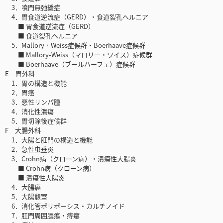
3．噴門無弛緩症
4．胃食道逆流症（GERD）・食道裂孔ヘルニア
■ 胃食道逆流症（GERD）
■ 食道裂孔ヘルニア
5．Mallory︲Weiss症候群・Boerhaave症候群
■ Mallory-Weiss（マロリー・ワイス）症候群
■ Boerhaave（ブールハーフェ）症候群
E 胃外科
1．胃の構造と機能
2．胃癌
3．悪性リンパ腫
4．消化性潰瘍
5．胃切除後症候群
F 大腸外科
1．大腸と肛門の構造と機能
2．急性虫垂炎
3．Crohn病（クローン病）・潰瘍性大腸炎
■ Crohn病（クローン病）
■ 潰瘍性大腸炎
4．大腸癌
5．大腸憩室
6．消化管ポリポーシス・カルチノイド
7．肛門周囲膿瘍・痔瘻