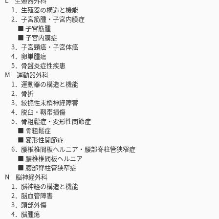
L 生殖器外科
1．生殖器の構造と機能
2．子宮筋腫・子宮内膜症
■ 子宮筋腫
■ 子宮内膜症
3．子宮頸癌・子宮体癌
4．卵巣腫瘍
5．骨盤炎症性疾患
M 運動器外科
1．運動器の構造と機能
2．骨折
3．絞扼性末梢神経障害
4．脱臼・靱帯損傷
5．骨粗鬆症・変形性関節症
■ 骨粗鬆症
■ 変形性関節症
6．腰椎椎間板ヘルニア・腰部脊柱管狭窄症
■ 腰椎椎間板ヘルニア
■ 腰部脊柱管狭窄症
N 脳神経外科
1．脳神経の構造と機能
2．脳血管障害
3．頭部外傷
4．脳腫瘍