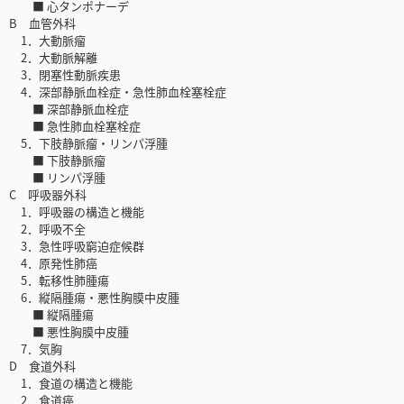
■ 心タンポナーデ
B 血管外科
1．大動脈瘤
2．大動脈解離
3．閉塞性動脈疾患
4．深部静脈血栓症・急性肺血栓塞栓症
■ 深部静脈血栓症
■ 急性肺血栓塞栓症
5．下肢静脈瘤・リンパ浮腫
■ 下肢静脈瘤
■ リンパ浮腫
C 呼吸器外科
1．呼吸器の構造と機能
2．呼吸不全
3．急性呼吸窮迫症候群
4．原発性肺癌
5．転移性肺腫瘍
6．縦隔腫瘍・悪性胸膜中皮腫
■ 縦隔腫瘍
■ 悪性胸膜中皮腫
7．気胸
D 食道外科
1．食道の構造と機能
2．食道癌