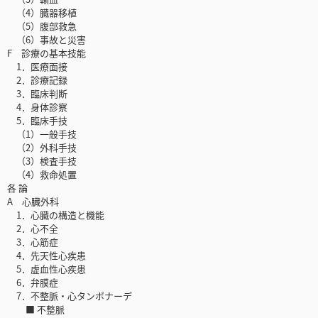
（4）臓器移植
（5）腹部救急
（6）事故と災害
F 診療の基本技能
1．医療面接
2．診療記録
3．臨床判断
4．身体診察
5．臨床手技
（1）一般手技
（2）外科手技
（3）検査手技
（4）救命処置
各 論
A 心臓外科
1．心臓の構造と機能
2．心不全
3．心筋症
4．先天性心疾患
5．虚血性心疾患
6．弁膜症
7．不整脈・心タンポナーデ
■ 不整脈