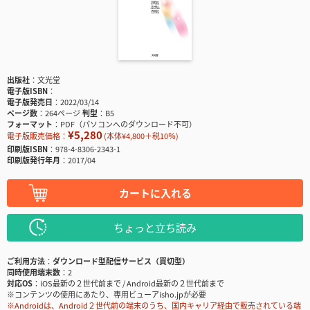
出版社
文光堂
電子版ISBN
電子版発売日
2022/03/14
ページ数
264ページ
判型
B5
フォーマット
PDF（パソコンへのダウンロード不可）
¥5,280
電子版販売価格：
(本体¥4,800＋税10％)
印刷版ISBN
978-4-8306-2343-1
印刷版発行年月
2017/04
カートに入れる
ちょっと立ち読み
ご利用方法
ダウンロード型配信サービス（買切型）
同時使用端末数
2
対応OS
iOS最新の２世代前まで / Android最新の２世代前まで
※コンテンツの使用にあたり、専用ビューアisho.jpが必要
※Androidは、Android２世代前の端末のうち、国内キャリア経由で販売されている端