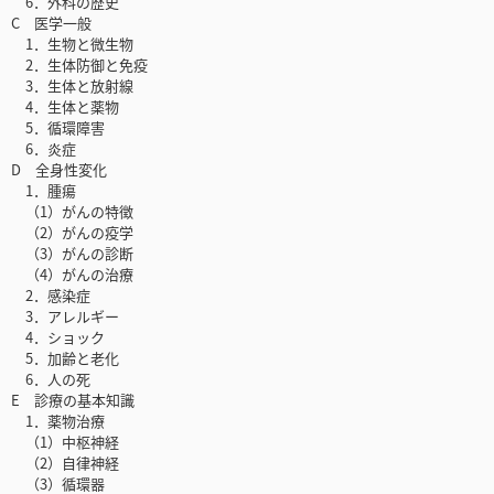
6．外科の歴史
C 医学一般
1．生物と微生物
2．生体防御と免疫
3．生体と放射線
4．生体と薬物
5．循環障害
6．炎症
D 全身性変化
1．腫瘍
（1）がんの特徴
（2）がんの疫学
（3）がんの診断
（4）がんの治療
2．感染症
3．アレルギー
4．ショック
5．加齢と老化
6．人の死
E 診療の基本知識
1．薬物治療
（1）中枢神経
（2）自律神経
（3）循環器