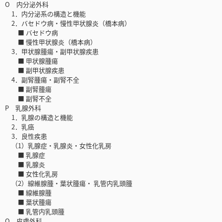
O 内分泌外科
1．内分泌系の構造と機能
2．バセドウ病・慢性甲状腺炎（橋本病）
■ バセドウ病
■ 慢性甲状腺炎（橋本病）
3．甲状腺腫瘍・副甲状腺疾患
■ 甲状腺腫瘍
■ 副甲状腺疾患
4．副腎腫瘍・副腎不全
■ 副腎腫瘍
■ 副腎不全
P 乳腺外科
1．乳腺の構造と機能
2．乳癌
3．良性疾患
（1）乳腺症・乳腺炎・女性化乳房
■ 乳腺症
■ 乳腺炎
■ 女性化乳房
（2）線維腺腫・葉状腫瘍・ 乳管内乳頭腫
■ 線維腺腫
■ 葉状腫瘍
■ 乳管内乳頭腫
Q 皮膚外科