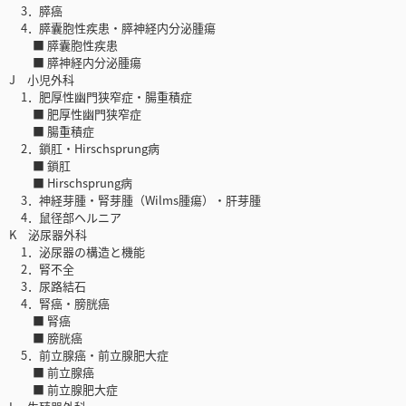
3．膵癌
4．膵囊胞性疾患・膵神経内分泌腫瘍
■ 膵囊胞性疾患
■ 膵神経内分泌腫瘍
J 小児外科
1．肥厚性幽門狭窄症・腸重積症
■ 肥厚性幽門狭窄症
■ 腸重積症
2．鎖肛・Hirschsprung病
■ 鎖肛
■ Hirschsprung病
3．神経芽腫・腎芽腫（Wilms腫瘍）・肝芽腫
4．鼠径部ヘルニア
K 泌尿器外科
1．泌尿器の構造と機能
2．腎不全
3．尿路結石
4．腎癌・膀胱癌
■ 腎癌
■ 膀胱癌
5．前立腺癌・前立腺肥大症
■ 前立腺癌
■ 前立腺肥大症