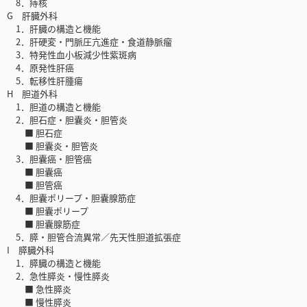
8．痔核
G 肝臓外科
1．肝臓の構造と機能
2．肝硬変・門脈圧亢進症・食道静脈瘤
3．特発性血小板減少性紫斑病
4．原発性肝癌
5．転移性肝腫瘍
H 胆道外科
1．胆道の構造と機能
2．胆石症・胆囊炎・胆管炎
■ 胆石症
■ 胆囊炎・胆管炎
3．胆囊癌・胆管癌
■ 胆囊癌
■ 胆管癌
4．胆囊ポリープ・胆囊腺筋症
■ 胆囊ポリープ
■ 胆囊腺筋症
5．膵・胆管合流異常／先天性胆道拡張症
I 膵臓外科
1．膵臓の構造と機能
2．急性膵炎・慢性膵炎
■ 急性膵炎
■ 慢性膵炎