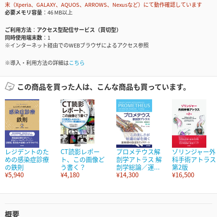
末（Xperia、GALAXY、AQUOS、ARROWS、Nexusなど）にて動作確認しています
必要メモリ容量
46 MB以上
ご利用方法
アクセス型配信サービス（買切型）
同時使用端末数
1
※インターネット経由でのWEBブラウザによるアクセス参照
※導入・利用方法の詳細は
こちら
この商品を買った人は、こんな商品も買っています。
レジデントのた
CT読影レポー
プロメテウス解
ゾリンジャー外
めの感染症診療
ト、この画像ど
剖学アトラス 解
科手術アトラス
の鉄則
う書く？
剖学総論／運...
第2版
¥5,940
¥4,180
¥14,300
¥16,500
概要