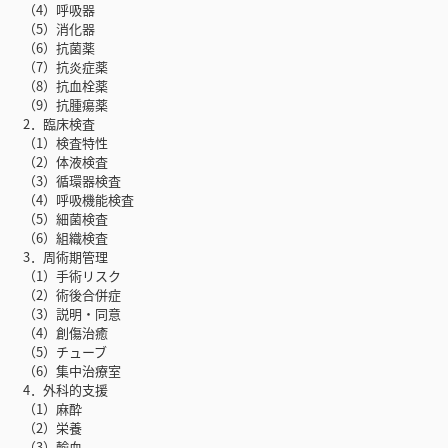
（4）呼吸器
（5）消化器
（6）抗菌薬
（7）抗炎症薬
（8）抗血栓薬
（9）抗腫瘍薬
2．臨床検査
（1）検査特性
（2）体液検査
（3）循環器検査
（4）呼吸機能検査
（5）細菌検査
（6）組織検査
3．周術期管理
（1）手術リスク
（2）術後合併症
（3）説明・同意
（4）創傷治癒
（5）チューブ
（6）集中治療室
4．外科的支援
（1）麻酔
（2）栄養
（3）輸血