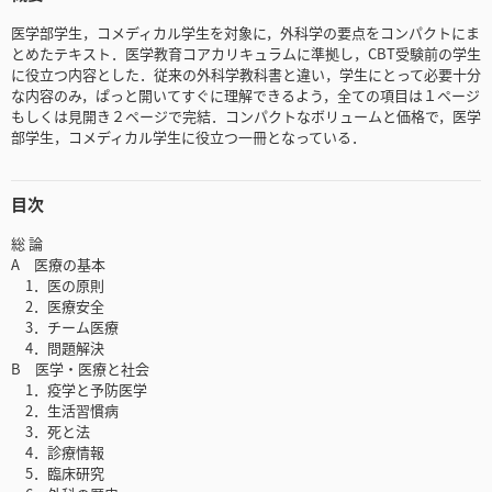
医学部学生，コメディカル学生を対象に，外科学の要点をコンパクトにま
とめたテキスト．医学教育コアカリキュラムに準拠し，CBT受験前の学生
に役立つ内容とした．従来の外科学教科書と違い，学生にとって必要十分
な内容のみ，ぱっと開いてすぐに理解できるよう，全ての項目は１ページ
もしくは見開き２ページで完結．コンパクトなボリュームと価格で，医学
部学生，コメディカル学生に役立つ一冊となっている．
目次
総 論
A 医療の基本
1．医の原則
2．医療安全
3．チーム医療
4．問題解決
B 医学・医療と社会
1．疫学と予防医学
2．生活習慣病
3．死と法
4．診療情報
5．臨床研究