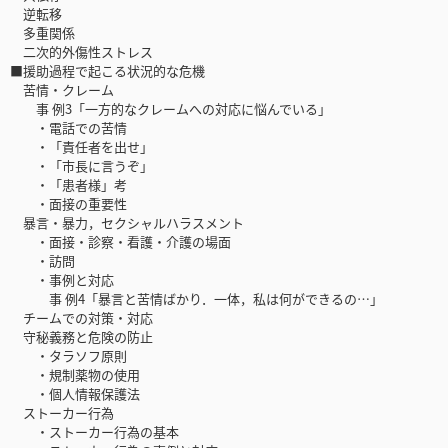
逆転移
多重関係
二次的外傷性ストレス
■援助過程で起こる状況的な危機
苦情・クレーム
事 例3「一方的なクレームへの対応に悩んでいる」
・電話での苦情
・「責任者を出せ」
・「市長に言うぞ」
・「患者様」考
・面接の重要性
暴言・暴力，セクシャルハラスメント
・面接・診察・看護・介護の場面
・訪問
・事例と対応
事 例4「暴言と苦情ばかり．一体，私は何ができるの…」
チームでの対策・対応
守秘義務と危険の防止
・タラソフ原則
・規制薬物の使用
・個人情報保護法
ストーカー行為
・ストーカー行為の基本