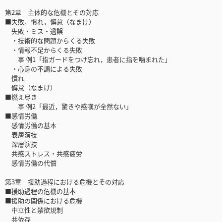
第2章 主体的な危機とその対応
■失敗，慣れ，懈怠（なまけ）
失敗・ミス・過誤
・技術的な問題からくる失敗
・情報不足からくる失敗
事 例1「指ガードをつけ忘れ，患者に指を噛まれた」
・心身の不調による失敗
慣れ
懈怠（なまけ）
■燃え尽き
事 例2「最近，驚きや感嘆が全然ない」
■感情労働
感情労働の基本
表層演技
深層演技
共感ストレス・共感疲労
感情労働の代償
第3章 援助過程における危機とその対応
■援助過程の危機の基本
■援助の関係における危機
中立性と禁欲規制
共依存