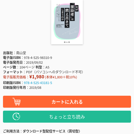
出版社
南山堂
電子版ISBN
978-4-525-98310-9
電子版発売日
2019/09/02
ページ数
104ページ
判型
A5
フォーマット
PDF（パソコンへのダウンロード不可）
¥1,980
電子版販売価格：
(本体¥1,800＋税10％)
印刷版ISBN
978-4-525-43181-5
印刷版発行年月
2019/08
カートに入れる
ちょっと立ち読み
ご利用方法
ダウンロード型配信サービス（買切型）