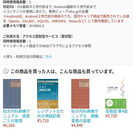
同時使用端末数
2
対応OS
iOS最新の２世代前まで / Android最新の２世代前まで
※コンテンツの使用にあたり、専用ビューアisho.jpが必要
※Androidは、Android２世代前の端末のうち、国内キャリア経由で販売されている端
末（Xperia、GALAXY、AQUOS、ARROWS、Nexusなど）にて動作確認しています
必要メモリ容量
34 MB以上
ご利用方法
アクセス型配信サービス（買切型）
同時使用端末数
1
※インターネット経由でのWEBブラウザによるアクセス参照
※導入・利用方法の詳細は
こちら
この商品を買った人は、こんな商品も買っています。
総合内科病棟マ
レジデントのた
総合内科病棟マ
双極症 第4版
ニュアル 疾患
めの神経診療
ニュアル 病棟
¥5,720
ごとの管理
¥5,720
業務の基礎
¥6,160
¥4,840