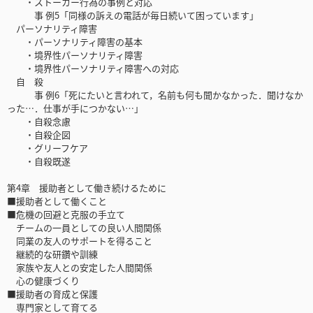
・ストーカー行為の事例と対応
事 例5「同様の訴えの電話が毎日続いて困っています」
パーソナリティ障害
・パーソナリティ障害の基本
・境界性パーソナリティ障害
・境界性パーソナリティ障害への対応
自 殺
事 例6「死にたいと言われて，名前も何も聞かなかった．聞けなか
った…．仕事が手につかない…」
・自殺念慮
・自殺企図
・グリーフケア
・自殺既遂
第4章 援助者として働き続けるために
■援助者として働くこと
■危機の回避と克服の手立て
チームの一員としての良い人間関係
同業の友人のサポートを得ること
継続的な研鑽や訓練
家族や友人との安定した人間関係
心の健康づくり
■援助者の育成と保護
専門家として育てる