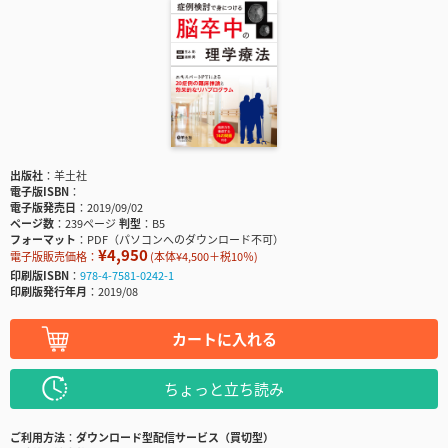
出版社
羊土社
電子版ISBN
電子版発売日
2019/09/02
ページ数
239ページ
判型
B5
フォーマット
PDF（パソコンへのダウンロード不可）
¥4,950
電子版販売価格：
(本体¥4,500＋税10％)
印刷版ISBN
978-4-7581-0242-1
印刷版発行年月
2019/08
カートに入れる
ちょっと立ち読み
ご利用方法
ダウンロード型配信サービス（買切型）