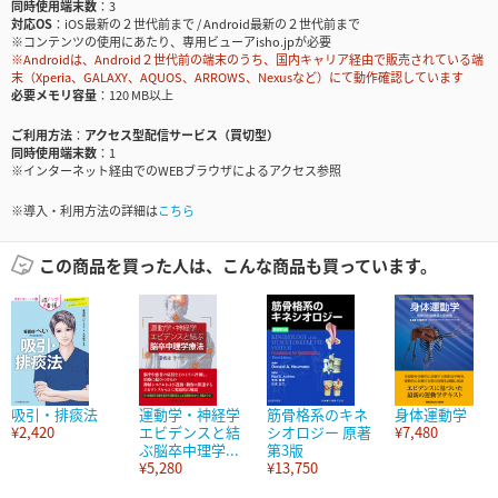
同時使用端末数
3
対応OS
iOS最新の２世代前まで / Android最新の２世代前まで
※コンテンツの使用にあたり、専用ビューアisho.jpが必要
※Androidは、Android２世代前の端末のうち、国内キャリア経由で販売されている端
末（Xperia、GALAXY、AQUOS、ARROWS、Nexusなど）にて動作確認しています
必要メモリ容量
120 MB以上
ご利用方法
アクセス型配信サービス（買切型）
同時使用端末数
1
※インターネット経由でのWEBブラウザによるアクセス参照
※導入・利用方法の詳細は
こちら
この商品を買った人は、こんな商品も買っています。
吸引・排痰法
運動学・神経学
筋骨格系のキネ
身体運動学
¥2,420
エビデンスと結
シオロジー 原著
¥7,480
ぶ脳卒中理学...
第3版
¥5,280
¥13,750