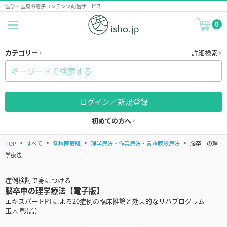
医学・医療の電子コンテンツ配信サービス
0
カテゴリー
詳細検索
ログイン／新規登録
初めての方へ
TOP
すべて
各種医療職
理学療法・作業療法・言語聴覚療法
脳卒中の理
学療法
症例検討で身につける
脳卒中の理学療法【電子版】
エキスパートPTによる20症例の臨床推論と効果的なリハプログラム
玉木 彰(監)