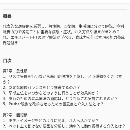
概要
代表的な20症例を厳選し，急性期，回復期，生活期に分けて解説．症例
報告の形で各期ごとに重要な病態・症状，介入方法や結果がまとめら
れ，エキスパートPTの理学療法が学べる．臨床力を伸ばす74の能力養成
問題付き！
目次
第1章 急性期
1．リスク管理を行いながら廃用症候群を予防し，どう運動を引き出す
か？
2．安定な座位バランスをどう獲得するのか？
3．早期立位をいつからどのように行うことが効果的か？
4．歩行のための装具療法の適応は，どう判断され実施されるのか？
5．Pusher現象を改善させるための留意点と介入方法とは？
第2章 回復期
1．ボディイメージをどのように捉え，介入へ活かすか？
2．ベッド上で動けない要因を分析し，効率的に動作獲得する介入とは？