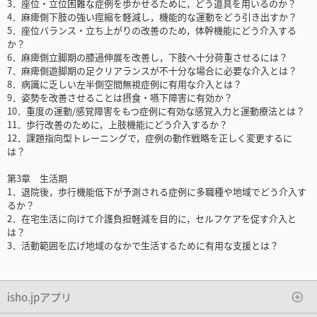
3．座位・立位困難な症例を歩かせるために，どう道具を用いるのか？
4．麻痺側下肢の強い痙縮を軽減し，機能的な運動をどう引き出すか？
5．座位バランス・立ち上がりの改善のため，体幹機能にどう介入する
か？
6．麻痺側立脚期の膝過伸展を改善し，下肢へ十分荷重させるには？
7．麻痺側遊脚期の足クリアランスが不十分な場合に必要な介入とは？
8．病識に乏しい左半側空間無視症例に有用な介入とは？
9．姿勢を改善させることは摂食・嚥下障害に有効か？
10．重度の運動/感覚障害をもつ症例に有効な感覚入力と運動療法とは？
11．歩行改善のために，上肢機能にどう介入するか？
12．課題指向型トレーニングで，症例の動作戦略を正しく変更するに
は？
第3章 生活期
1．退院後，歩行機能低下が予測される症例に多職種や地域でどう介入す
るか？
2．在宅生活に向けて介護負担軽減を目的に，セルフケアを促す介入と
は？
3．活動範囲を広げ地域のなかで生活するために有用な支援とは？
isho.jpアプリ