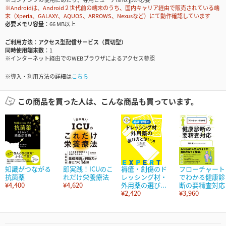
※Androidは、Android２世代前の端末のうち、国内キャリア経由で販売されている端
末（Xperia、GALAXY、AQUOS、ARROWS、Nexusなど）にて動作確認しています
必要メモリ容量
66 MB以上
ご利用方法
アクセス型配信サービス（買切型）
同時使用端末数
1
※インターネット経由でのWEBブラウザによるアクセス参照
※導入・利用方法の詳細は
こちら
この商品を買った人は、こんな商品も買っています。
知識がつながる
即実践！ICUのこ
褥瘡・創傷のド
フローチャート
抗菌薬
れだけ栄養療法
レッシング材・
でわかる健康診
¥4,400
¥4,620
外用薬の選び...
断の要精査対応
¥2,420
¥3,960