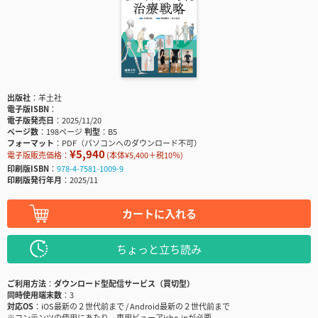
出版社
羊土社
電子版ISBN
電子版発売日
2025/11/20
ページ数
198ページ
判型
B5
フォーマット
PDF（パソコンへのダウンロード不可）
¥5,940
電子版販売価格：
(本体¥5,400＋税10％)
印刷版ISBN
978-4-7581-1009-9
印刷版発行年月
2025/11
カートに入れる
ちょっと立ち読み
ご利用方法
ダウンロード型配信サービス（買切型）
同時使用端末数
3
対応OS
iOS最新の２世代前まで / Android最新の２世代前まで
※コンテンツの使用にあたり、専用ビューアisho.jpが必要