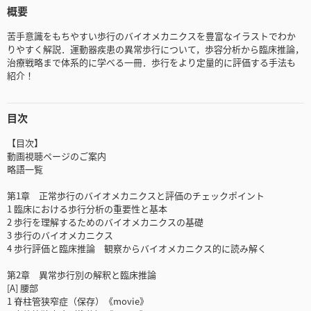
概要
苦手意識をもちやすい歩行のバイオメカニクスを豊富なイラストでわか
りやすく解説．運動器疾患の異常歩行について，歩容分析から臨床推論，
治療戦略まで体系的に学べる一冊．歩行をより定量的に評価する手法も
紹介！
目次
【目次】
動画視聴ページのご案内
略語一覧
第1章 正常歩行のバイオメカニクスと評価のチェックポイント
1 臨床における歩行分析の重要性と基本
2 歩行を理解するためのバイオメカニクスの基礎
3 歩行のバイオメカニクス
4 歩行評価と臨床推論 観察からバイオメカニクス的に読み解く
第2章 異常歩行別の解釈と臨床推論
[A] 腰部
1 脊柱管狭窄症（保存）《movie》