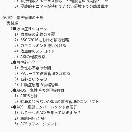
5）維持輸液とボーラス輸液 〜輸液管理の実際とコツ
6）侵襲的モニターが使用できない環境下での輸液戦略
第4章 輸液管理の実際
実践編
1●敗血症性ショック
1）敗血症の定義の変遷
2）SSCG2016における輸液戦略
3）カテコラミンを使い分ける
4）敗血症のステロイド
5）AKIの輸液戦略
2●急性心不全
1）急性心不全の分類
2）PVループで循環管理を深める
3）右心というもの
4）弁膜症患者の循環管理
3●ARDS 急性呼吸窮迫症候群
1）ARDSとは
2）結局変わらないARDSの輸液管理のコンセプト
4●ACS 腹部コンパートメント症候群
1）もう一つのACSを知っていますか？
2）膀胱内圧とIAP
3）ACSのマネージメント