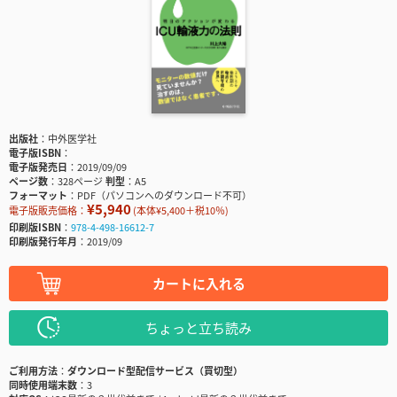
出版社
中外医学社
電子版ISBN
電子版発売日
2019/09/09
ページ数
328ページ
判型
A5
フォーマット
PDF（パソコンへのダウンロード不可）
¥5,940
電子版販売価格：
(本体¥5,400＋税10％)
印刷版ISBN
978-4-498-16612-7
印刷版発行年月
2019/09
カートに入れる
ちょっと立ち読み
ご利用方法
ダウンロード型配信サービス（買切型）
同時使用端末数
3