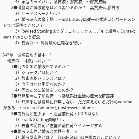
4）永遠のライバル，晶質液と膠質液 〜膠質液編
3●侵襲時に体液動態はどう変わるのか？ 晶質液vs.膠質液
1）サードスペースとは？
2）輸液研究の金字塔 〜SAFE studyは従来の体液コンパートメン
トでは説明できない？
3）Revised Starling式とグリコカリックスモデルで紐解くContext
sensitiveという概念
4）晶質液 vs. 膠質液の仁義なき戦い
第2章 循環管理の基本 1
輸液の「目標」は何か？
1●何のために輸液をするのか？
1）ショックとは何か？
2）酸素需給バランスとは？
3）血圧はなぜ重要なのか？
4）何のために輸液をするのか？
2●静脈系＝右室前負荷 〜静脈系は血液の巨大な貯蔵庫
1）静脈系には循環に作用しない，ただ蓄えているだけのvolume
がある 〜stressed volumeとunstressed volume
3●前負荷と動脈系 〜左室前負荷とCOのはなし
1）Frank-Starling曲線とは
2）右室の前負荷と左室の前負荷をイメージする
4●輸液反応性と輸液必要性を考える
1）輸液反応性とは？ Frank-Starling曲線のどこにいる？