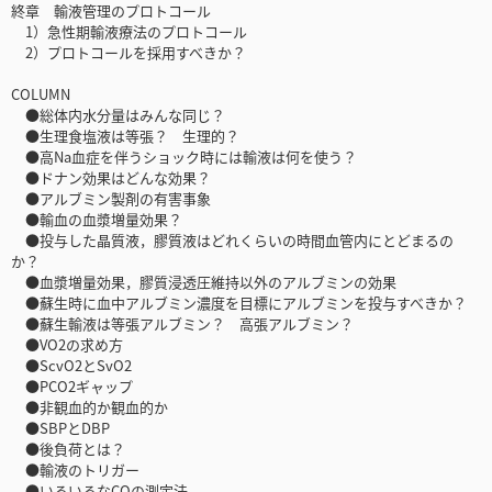
終章 輸液管理のプロトコール
1）急性期輸液療法のプロトコール
2）プロトコールを採用すべきか？
COLUMN
●総体内水分量はみんな同じ？
●生理食塩液は等張？ 生理的？
●高Na血症を伴うショック時には輸液は何を使う？
●ドナン効果はどんな効果？
●アルブミン製剤の有害事象
●輸血の血漿増量効果？
●投与した晶質液，膠質液はどれくらいの時間血管内にとどまるの
か？
●血漿増量効果，膠質浸透圧維持以外のアルブミンの効果
●蘇生時に血中アルブミン濃度を目標にアルブミンを投与すべきか？
●蘇生輸液は等張アルブミン？ 高張アルブミン？
●VO2の求め方
●ScvO2とSvO2
●PCO2ギャップ
●非観血的か観血的か
●SBPとDBP
●後負荷とは？
●輸液のトリガー
●いろいろなCOの測定法