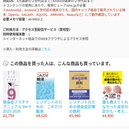
対応OS
iOS最新の２世代前まで / Android最新の２世代前まで
※コンテンツの使用にあたり、専用ビューアisho.jpが必要
※Androidは、Android２世代前の端末のうち、国内キャリア経由で販売されている端
末（Xperia、GALAXY、AQUOS、ARROWS、Nexusなど）にて動作確認しています
必要メモリ容量
46 MB以上
ご利用方法
アクセス型配信サービス（買切型）
同時使用端末数
1
※インターネット経由でのWEBブラウザによるアクセス参照
※導入・利用方法の詳細は
こちら
この商品を買った人は、こんな商品も買っています。
感染症プラチナ
レジデントのた
レジデントのた
誰も教えてくれ
マニュアル Ver.9
めの これだけ
めの感染症診療
なかった皮疹の
2025-2026
輸液
の鉄則
診かた・考え...
¥2,750
¥4,620
¥5,940
¥4,400