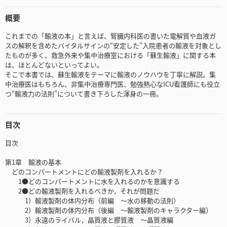
概要
これまでの「輸液の本」と言えば、腎臓内科医の書いた電解質や血液ガ
スの解釈を含めたバイタルサインの“安定した”入院患者の輸液を対象とし
たものが多く、救急外来や集中治療室における「蘇生輸液」に関する本
は、ほとんどないといってよい。
そこで本書では、蘇生輸液をテーマに輸液のノウハウを丁寧に解説。集
中治療医はもちろん、非集中治療専門医、勉強熱心なICU看護師にも役立
つ“輸液力の法則”について書き下ろした渾身の一冊。
目次
目次
第1章 輸液の基本
どのコンパートメントにどの輸液製剤を入れるか？
1●どのコンパートメントに水を入れるのかを意識する
2●どの輸液製剤を入れるべきか，それが問題だ
1）輸液製剤の体内分布（前編 〜水の移動の法則）
2）輸液製剤の体内分布（後編 〜輸液製剤のキャラクター編）
3）永遠のライバル，晶質液と膠質液 〜晶質液編