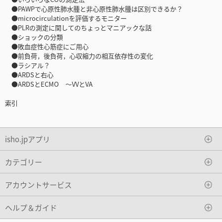
●PAWPで心原性肺水腫と非心原性肺水腫は区別できるか？
●microcirculationを評価するモニター
●PLRの測定に関してのちょっとマニアックな話
●ショックの分類
●敗血症性心筋症にご用心
●前負荷，後負荷，心収縮力の相互依存性の変化
●ラシアル？
●ARDSと右心
●ARDSとECMO 〜VVとVA
索引
isho.jpアプリ
カテゴリー
アカウントサービス
ヘルプ＆ガイド