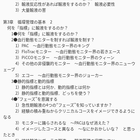
2）輸液反応性があれば輸液をするのか？ 輸液必要性
3）大量輸液の害
第3章 循環管理の基本 2
何を「指標」に輸液をするのか？
1●何を「指標」に輸液をするのか？
2●血行動態モニターを制すれば輸液を制す？
1）PAC 〜血行動態モニター界のキング
2）FloTracモニター 〜血行動態モニター界の若きエース
3）PiCCOモニター 〜血行動態モニター界のクィーン
4）その他の非侵襲的モニター 〜血行動態モニター界のニューウ
ェーブ
5）エコー 〜血行動態モニター界のジョーカー
3●静的指標と動的指標
1）静的指標とは何か．動的指標とは何か
2）静的指標と動的指標．どっちを使う？
4●“フェーズ”を意識する
1）急性期輸液の4つの“フェーズ”を知っていますか？
2）経験の積み重ねからクリニカルコースをイメージできるように
なる
3）モニターに踊らされるな 〜PACはなぜ消えた？
4）イメージしたコースと異なる 〜なにかおかしいな？ と思っ
たとき