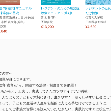
合内科病棟マニュアル
レジデントのための感染症
レジデントのた
棟業務の基礎
診療マニュアル 第4版
だけ輸液
泉 貴彦(編集) 山田 悠史(編
青木 眞(著)
佐藤 弘明(著)
) 小坂 鎮太郎(編集)
医学書院
日本医事新報社
EDSI
¥13,200
¥4,620
,840
ての方へ
知識が身につきます。
育(療育)から、関連する法律・制度までを網羅 !
ちが考え、工夫し、実践してきたコツやアイデアが満載 !
一人ひとりの子どもが大切にされ、生きやすく、暮らしやすい社会にして
よって、子どもの生活や人生を包括的に支える手助けができるように、
、そしてご家族の皆様にも読んでいただきたい、実践的ですぐに役立つ