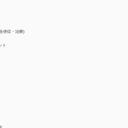
合併症・治療)
ント
活