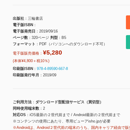
出版社
三輪書店
電子版ISBN
電子版発売日
2019/09/16
ページ数
320ページ
判型
B5
フォーマット
PDF（パソコンへのダウンロード不可）
¥5,280
電子版販売価格：
(本体¥4,800＋税10％)
印刷版ISBN
978-4-89590-667-8
印刷版発行年月
2019/09
ご利用方法
ダウンロード型配信サービス（買切型）
同時使用端末数
2
対応OS
iOS最新の２世代前まで / Android最新の２世代前まで
※コンテンツの使用にあたり、専用ビューアisho.jpが必要
※Androidは、Android２世代前の端末のうち、国内キャリア経由で販