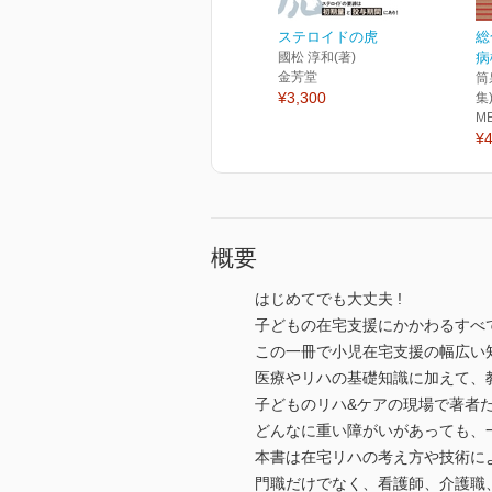
ステロイドの虎
総
國松 淳和(著)
病
金芳堂
筒
¥3,300
集
M
¥4
概要
はじめてでも大丈夫 !
子どもの在宅支援にかかわるすべ
この一冊で小児在宅支援の幅広い
医療やリハの基礎知識に加えて、教
子どものリハ&ケアの現場で著者た
どんなに重い障がいがあっても、
本書は在宅リハの考え方や技術に
門職だけでなく、看護師、介護職