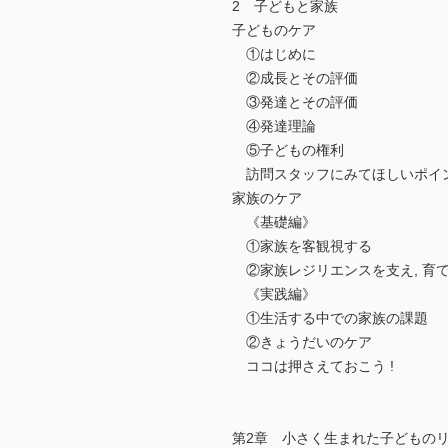
2 子どもと家族
子どものケア
①はじめに
②成長とその評価
③発達とその評価
④発達理論
⑤子どもの権利
訪問スタッフにみてほしいポイ
家族のケア
《基礎編》
①家族を客観視する
②家族レジリエンスを支え, 育
《実践編》
①生活する中での家族の課題
②きょうだいのケア
ココは押さえておこう !
第2章 小さく生まれた子どもの