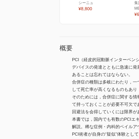
シーニュ
集
¥8,800
M
¥6
概要
PCI（経皮的冠動脈インターベ
デバイスの発達とともに急速に発
あることは忘れてはならない。
合併症の種類は多岐にわたり，一
して死亡率が高くなるものもあり
そのためには，合併症に関する情
て持っておくことが必要不可欠で
回避法を会得していくには限界が
本書では，国内でも有数のPCI
解説。稀な症例・内科的ベイルア
PCI術者が自身の“疑似”体験と