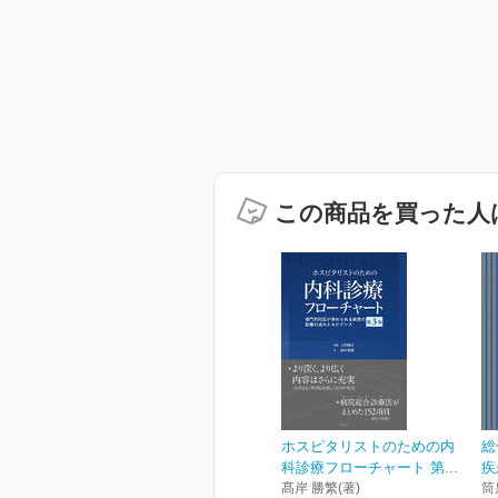
この商品を買った人
ホスピタリストのための内
総
科診療フローチャート 第...
疾
髙岸 勝繁(著)
筒