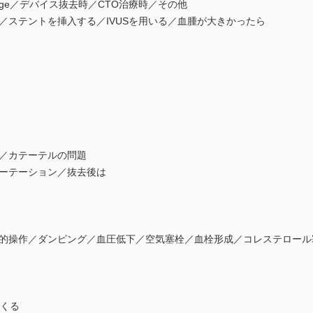
age／デバイス抜去時／CTO治療時／その他
ステントを挿入する／IVUSを用いる／血腫が大きかったら
／カテーテルの問題
ーテーション／抜去後は
操作／ダンピング／血圧低下／空気塞栓／血栓形成／コレステロール
くる