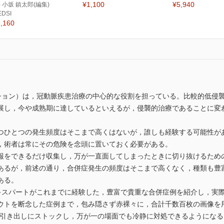
¥1,100
¥5,940
) 小坂 鎮太郎(編集)
EDSI
,160
ンション）は，冠動脈疾患治療の中心的な役割を担っている。比較的低侵
展し，今や成熟期に達しているといえるが，侵襲的治療であることに変
つひとつの発生頻度はそこまで高くはないが，誰しも経験する可能性が
，術者は常にその危険を念頭に置いておく必要がある。
報をできるだけ収集し，万が一直面してしまったときに切り抜けるため
あるが，前述の通り，合併症発生の頻度はそこまで高くなく，種類も豊
ある。
エキスパートがこれまでに経験した，豊富で貴重な合併症例を紹介し，実
ウトを断念した症例まで，包み隠さず赤裸々に，合計千数百枚の画像を
して引き出しにストックし，万が一の場面でも冷静に対処できるようになる