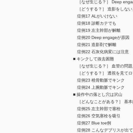
［なぜ生じる？］ Deep eng
［どうする？］ 造影をしない／
症例17 ALがいけない
症例18 診断カテでも
症例19 左主幹部が解離
症例20 Deep engageが原因
症例21 造影剤で解離
症例22 石灰化病変には注意
■ キンクして抜去困難
［なぜ生じる？］ 血管の問題
［どうする？］ 透視を見てロ
症例23 橈骨動脈でキンク
症例24 上腕動脈でキンク
■ 操作中の落とし穴は沢山
［どんなことがある？］ 基本的
症例25 左主幹部で塞栓
症例26 空気塞栓を吸引
症例27 Blue toe例
症例28 こんなデブリスが出て