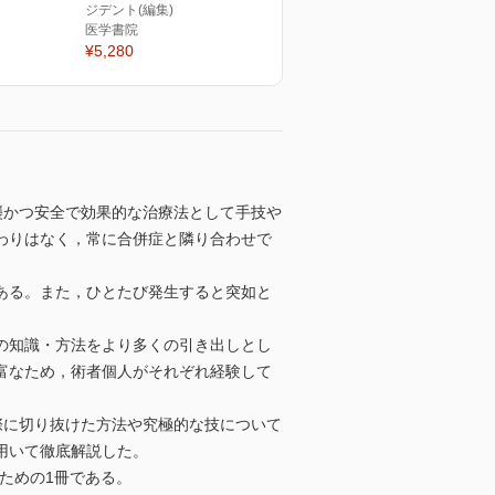
ジデント(編集)
医学書院
¥5,280
襲かつ安全で効果的な治療法として手技や
わりはなく，常に合併症と隣り合わせで
ある。また，ひとたび発生すると突如と
の知識・方法をより多くの引き出しとし
富なため，術者個人がそれぞれ経験して
際に切り抜けた方法や究極的な技について
用いて徹底解説した。
ための1冊である。