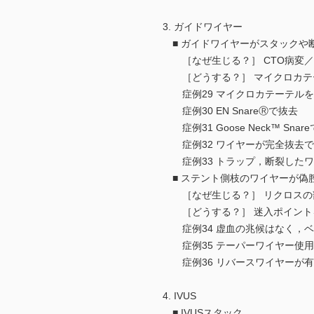
3. ガイドワイヤー
■ ガイドワイヤーがスタックや
［なぜ生じる？］ CTO病変／
［どうする？］ マイクロカテ
症例29 マイクロカテーテルを
症例30 EN SnareⓇで抜去
症例31 Goose Neck™ Snar
症例32 ワイヤーが完全抜去で
症例33 トラップ，断裂したワ
■ ステント側枝のワイヤーが偽
［なぜ生じる？］ リクロスの
［どうする？］ 迷入ポイントを推
症例34 虚血の兆候はなく，ベ
症例35 テーパーワイヤー使用
症例36 リバースワイヤーが有
4. IVUS
■ IVUSスタック