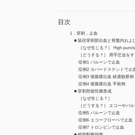
目次
1．穿刺，止血
■ 鼠径穿刺部出血と骨盤内およ
［なぜ生じる？］ High pun
［どうする？］ 用手圧迫をす
症例1 バルーンで止血
症例2 カバードステントで止
症例3 後腹膜出血 経過観察例
症例4 後腹膜出血 手術例
■ 穿刺部仮性瘤形成
［なぜ生じる？］
［どうする？］ エコーやバル
症例5 バルーンで止血
症例6 エコープローベで止血
症例7 トロンビンで止血
■ 橈骨動脈損傷