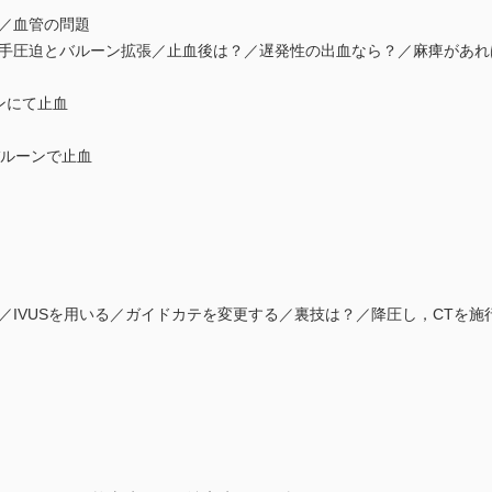
／血管の問題
圧迫とバルーン拡張／止血後は？／遅発性の出血なら？／麻痺があれ
ンにて止血
ルーンで止血
IVUSを用いる／ガイドカテを変更する／裏技は？／降圧し，CTを施