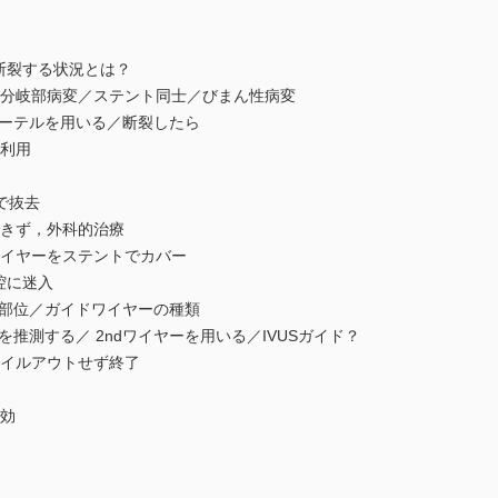
断裂する状況とは？
分岐部病変／ステント同士／びまん性病変
ーテルを用いる／断裂したら
利用
eで抜去
きず，外科的治療
イヤーをステントでカバー
腔に迷入
部位／ガイドワイヤーの種類
測する／ 2ndワイヤーを用いる／IVUSガイド？
イルアウトせず終了
効