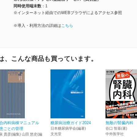
同時使用端末数
1
※インターネット経由でのWEBブラウザによるアクセス参照
※導入・利用方法の詳細は
こちら
は、こんな商品も買っています。
合内科病棟マニュアル
糖尿病治療ガイド2024
無敵の腎臓内科
患ごとの管理
日本糖尿病学会(編著)
谷口 智基(著)
文光堂
中外医学社
泉 貴彦(編集) 山田 悠史(編