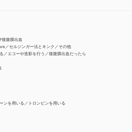
び後腹膜出血
cture／セルジンガー法とキンク／その他
る／エコーや造影を行う／後腹膜出血だったら
血
ーンを用いる／トロンビンを用いる