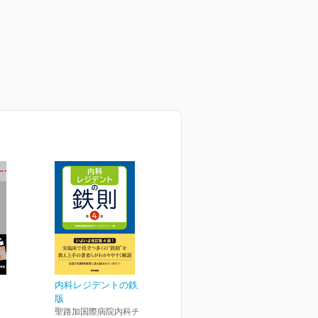
内科レジデントの鉄則 第4
版
聖路加国際病院内科チーフレ