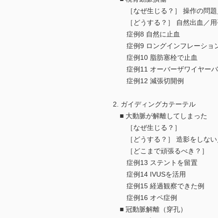
［なぜ生じる？］ 操作の問題
［どうする？］ 自然出血／用手
症例8 自然に止血
症例9 ロングインフレーショ
症例10 脂肪塞栓で止血
症例11 オーバーザワイヤーバ
症例12 減張切開例
2. ガイディングカテーテル
■ 大動脈が解離してしまった
［なぜ生じる？］
［どうする？］ 造影をしない／
［どこまで頑張るべき？］
症例13 ステントを留置
症例14 IVUSを活用
症例15 経過観察できた例
症例16 オペ症例
■ 冠動脈解離（穿孔）