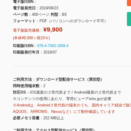
電子版ISBN
電子版発売日
2019/09/23
ページ数
400ページ
判型
B5
フォーマット
PDF（パソコンへのダウンロード不可）
¥9,900
電子版販売価格：
(本体¥9,000＋税10％)
印刷版ISBN
978-4-7583-1958-4
印刷版発行年月
2019/07
ご利用方法
ダウンロード型配信サービス（買切型）
同時使用端末数
2
対応OS
iOS最新の２世代前まで / Android最新の２世代前まで
※コンテンツの使用にあたり、専用ビューアisho.jpが必要
※Androidは、Android２世代前の端末のうち、国内キャリア経由で販
AQUOS、ARROWS、Nexusなど）にて動作確認しています
必要メモリ容量
252 MB以上
ご利用方法
アクセス型配信サービス（買切型）