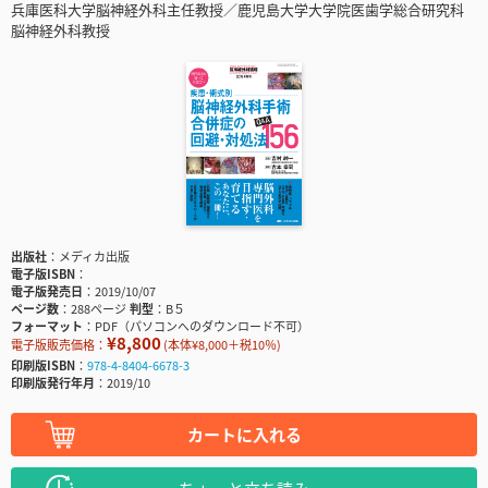
兵庫医科大学脳神経外科主任教授／鹿児島大学大学院医歯学総合研究科
脳神経外科教授
出版社
メディカ出版
電子版ISBN
電子版発売日
2019/10/07
ページ数
288ページ
判型
B５
フォーマット
PDF（パソコンへのダウンロード不可）
¥8,800
電子版販売価格：
(本体¥8,000＋税10％)
印刷版ISBN
978-4-8404-6678-3
印刷版発行年月
2019/10
カートに入れる