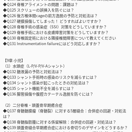
◆Q124 脊椎アライメントの問題：課題は？
◆Q125 スクリューの誤挿入を防ぐには？
◆Q126 後方椎体間cageの前方逸脱の予防と対処法は？
◆Q127 硬膜損傷してしまった！ どうすればよいですか？
◆Q128 脊椎手術の感染症（SSI）対策をどうしていますか？
◆Q129 脊椎手術における皮膚障害対策をどうしていますか？
◆Q130 脊椎固定術における隣接椎間障害について教えてください
◆Q131 Instrumentation failureにはどう対応しますか？
【9章 小児】
（1）水頭症（L-P/V-P/V-Aシャント）
◆Q132 髄液漏の予防と対処法は？
◆Q133 シャント手術時の感染のリスクを減らすには？
◆Q134 シャント感染が起こったときの対処法は？
◆Q135 シャント機能不全を減らすには？
◆Q136 腸管損傷や腹腔カテーテル逸脱を防ぐには？
（2）二分脊椎・頭蓋骨早期癒合症
◆Q137 脊髄髄膜瘤（脊髄裂）に対する5層縫合：合併症の回避・対処法
は？
◆Q138 脊髄脂肪腫に対する係留解除：合併症の回避・対処法は？
◆Q139 頭蓋骨縫合早期癒合症における骨切りのデザインをどうするか？