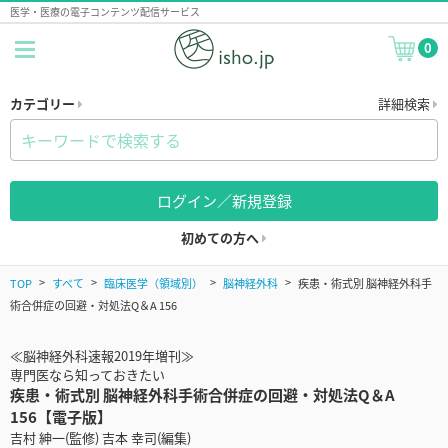
医学・医療の電子コンテンツ配信サービス
0
カテゴリー
詳細検索
ログイン／新規登録
初めての方へ
TOP
すべて
臨床医学（領域別）
脳神経外科
疾患・術式別 脳神経外科手
術合併症の回避・対処法Q＆A 156
≪脳神経外科速報2019年増刊≫
専門医なら知っておきたい
疾患・術式別 脳神経外科手術合併症の回避・対処法Q＆A
156【電子版】
吉村 紳一(監修) 吉本 幸司(編集)