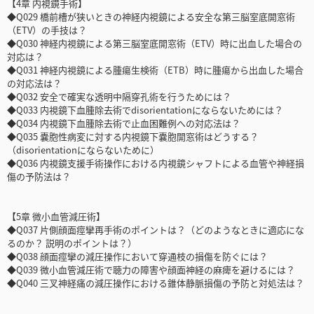
【4章 内視鏡手術】
◆Q029 橋前槽が狭いときの神経内視鏡による安全な第三脳室底開窓術
（ETV）の手技は？
◆Q030 神経内視鏡による第三脳室底開窓術（ETV）時に出血した場合の
対応は？
◆Q031 神経内視鏡による腫瘍生検術（ETB）時に腫瘍から出血した場合
の対応法は？
◆Q032 安全で確実な透明中隔穿孔術を行うためには？
◆Q033 内視鏡下血腫除去術でdisorientationにならないためには？
◆Q034 内視鏡下血腫除去術で止血困難例への対応法は？
◆Q035 嚢胞性病変に対する内視鏡下嚢胞開窓術はどうする？
（disorientationにならないために）
◆Q036 内視鏡支援手術操作における内視鏡シャフトによる血管や神経損
傷の予防法は？
【5章 微小血管減圧術】
◆Q037 片側顔面痙攣再手術のポイントは？（どのようなときに適応にな
るのか？ 説明のポイントは？）
◆Q038 顔面痙攣の減圧操作において穿通枝の損傷を防ぐには？
◆Q039 微小血管減圧術で聴力の障害や顔面神経の麻痺を避けるには？
◆Q040 三叉神経痛の減圧操作における錐体静脈損傷の予防と対処法は？