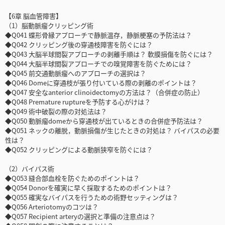
【6章 脳血管障害】
（1）脳動脈瘤クリッピング術
◆Q041 蝶形骨縁アプローチで静脈温存，静脈梗塞の予防法は？
◆Q042 クリッピング後の穿通枝障害を防ぐには？
◆Q043 大脳半球間裂アプローチの剥離手順は？ 軟膜損傷を防ぐには？
◆Q044 大脳半球間裂アプローチでの嗅覚障害を防ぐためには？
◆Q045 前交通動脈瘤へのアプローチの選択は？
◆Q046 Domeに穿通枝が張り付いている際の剥離のポイントは？
◆Q047 安全なanterior clinoidectomyの方法は？（合併症の防止）
◆Q048 Premature ruptureを予防する心がけは？
◆Q049 術中破裂の際の対処法は？
◆Q050 動脈瘤domeから穿通枝が出ているときの合併症予防法は？
◆Q051 ネックの離脱，動脈損傷が生じたときの対処は？ バイパスの必要
性は？
◆Q052 クリッピングによる動脈狭窄を防ぐには？
（2）バイパス術
◆Q053 縫合部血栓を防ぐためのポイントは？
◆Q054 Donorを確実に早く採取するためのポイントは？
◆Q055 確実なバイパスを行うための術野セッティングは？
◆Q056 Arteriotomyのコツは？
◆Q057 Recipient arteryの選択と準備の注意点は？