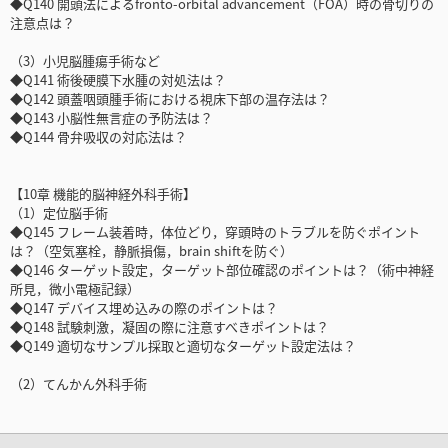
◆Q140 開頭法によるfronto-orbital advancement（FOA）時の骨切りの
注意点は？
（3）小児脳腫瘍手術など
◆Q141 術後硬膜下水腫の対処法は？
◆Q142 頭蓋咽頭腫手術における視床下部の温存法は？
◆Q143 小脳性無言症の予防法は？
◆Q144 骨弁吸収の対応法は？
【10章 機能的脳神経外科手術】
（1）定位脳手術
◆Q145 フレーム装着時，体位どり，穿頭時のトラブルを防ぐポイント
は？（空気塞栓，静脈損傷，brain shiftを防ぐ）
◆Q146 ターゲット設定，ターゲット部位確認のポイントは？（術中神経
所見，微小電極記録）
◆Q147 デバイス埋め込みの際のポイントは？
◆Q148 試験刺激，凝固の際に注意すべきポイントは？
◆Q149 適切なサンプル採取と適切なターゲット設定法は？
（2）てんかん外科手術