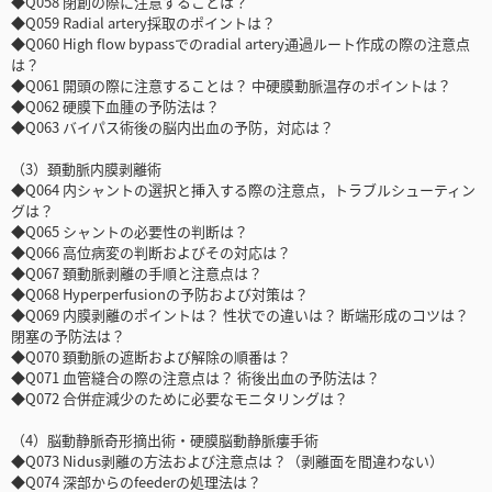
◆Q058 閉創の際に注意することは？
◆Q059 Radial artery採取のポイントは？
◆Q060 High flow bypassでのradial artery通過ルート作成の際の注意点
は？
◆Q061 開頭の際に注意することは？ 中硬膜動脈温存のポイントは？
◆Q062 硬膜下血腫の予防法は？
◆Q063 バイパス術後の脳内出血の予防，対応は？
（3）頚動脈内膜剥離術
◆Q064 内シャントの選択と挿入する際の注意点，トラブルシューティン
グは？
◆Q065 シャントの必要性の判断は？
◆Q066 高位病変の判断およびその対応は？
◆Q067 頚動脈剥離の手順と注意点は？
◆Q068 Hyperperfusionの予防および対策は？
◆Q069 内膜剥離のポイントは？ 性状での違いは？ 断端形成のコツは？
閉塞の予防法は？
◆Q070 頚動脈の遮断および解除の順番は？
◆Q071 血管縫合の際の注意点は？ 術後出血の予防法は？
◆Q072 合併症減少のために必要なモニタリングは？
（4）脳動静脈奇形摘出術・硬膜脳動静脈瘻手術
◆Q073 Nidus剥離の方法および注意点は？（剥離面を間違わない）
◆Q074 深部からのfeederの処理法は？