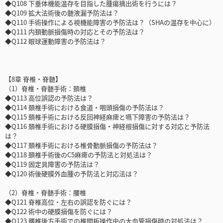
◆Q108 下垂体機能温存を目指した腫瘍摘出術を行うには？
◆Q109 拡大法術後の髄液漏予防法は？
◆Q110 手術操作による視機能障害の予防法は？（SHAの温存を中心に）
◆Q111 内頚動脈損傷時の対応とその予防法は？
◆Q112 眼球運動障害の予防法は？
【8章 脊椎・脊髄】
（1）脊椎・脊髄手術：頚椎
◆Q113 高位誤認の予防法は？
◆Q114 頚椎手術における食道・咽頭損傷の予防法は？
◆Q115 頚椎手術における反回神経麻痺と嚥下障害の予防法は？
◆Q116 頚椎手術における硬膜損傷・神経根損傷に対する対応と予防法
は？
◆Q117 頚椎手術における椎骨動脈損傷の予防法は？
◆Q118 頚椎手術後のC5麻痺の予防法と対処法は？
◆Q119 固定具障害の予防法は？
◆Q120 術後硬膜外血腫の予防法と対応法は？
（2）脊椎・脊髄手術：腰椎
◆Q121 脊椎高位・左右の誤認を防ぐには？
◆Q122 術中の硬膜損傷を防ぐには？
◆Q123 腰椎後方手術での椎間板操作中の大血管損傷時の対処法は？