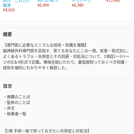
めの これだけ
Vol.53 No.3
トリアージ
¥15,400
輸液
¥6,490
¥6,380
¥4,620
概要
【専門医に必要なミニマムな技術・知識を凝縮】
脳神経外科専門医を目指す、育てるあなたにこの一冊。疾患・術式別に、
よくあるトラブル・合併症とその回避・対処法について、1項目1～2ペー
ジのQ＆A形式で記載。領域全般にわたり、最低限知っておくべき知識・
技術を端的にわかりやすく解説した。
目次
・推薦のことば
・監修のことば
・序文
・執筆者一覧
【1章 手術一般で知っておきたい合併症と対処法】