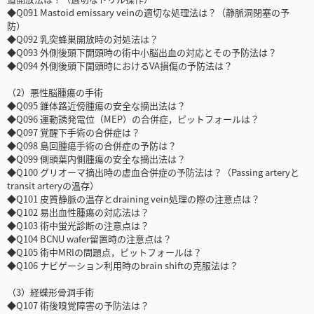
◆Q091 Mastoid emissary veinの適切な処理法は？（静脈洞閉塞の予
防）
◆Q092 乳突蜂巣開放時の対処法は？
◆Q093 外側後頭下開頭時の術中小脳出血の対応とその予防法は？
◆Q094 外側後頭下開頭時におけるVA損傷の予防法は？
（2）悪性脳腫瘍の手術
◆Q095 錐体路近傍腫瘍の安全な摘出法は？
◆Q096 運動誘発電位（MEP）の合併症，ピットフォールは？
◆Q097 覚醒下手術の合併症は？
◆Q098 島回腫瘍手術の合併症の予防は？
◆Q099 側頭葉内側腫瘍の安全な摘出法は？
◆Q100 グリオーマ摘出時の虚血合併症の予防法は？（Passing arteryと
transit arteryの温存）
◆Q101 皮質静脈の温存とdraining vein処理の際の注意点は？
◆Q102 易出血性腫瘍の対応法は？
◆Q103 術中蛍光診断の注意点は？
◆Q104 BCNU wafer留置時の注意点は？
◆Q105 術中MRIの問題点，ピットフォールは？
◆Q106 ナビゲーション利用時のbrain shiftの克服法は？
（3）経蝶形骨洞手術
◆Q107 術後嗅覚障害の予防法は？