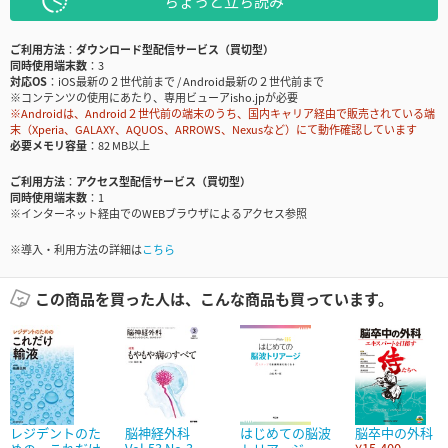
ちょっと立ち読み
ご利用方法
ダウンロード型配信サービス（買切型）
同時使用端末数
3
対応OS
iOS最新の２世代前まで / Android最新の２世代前まで
※コンテンツの使用にあたり、専用ビューアisho.jpが必要
※Androidは、Android２世代前の端末のうち、国内キャリア経由で販売されている端
末（Xperia、GALAXY、AQUOS、ARROWS、Nexusなど）にて動作確認しています
必要メモリ容量
82 MB以上
ご利用方法
アクセス型配信サービス（買切型）
同時使用端末数
1
※インターネット経由でのWEBブラウザによるアクセス参照
※導入・利用方法の詳細は
こちら
この商品を買った人は、こんな商品も買っています。
レジデントのた
脳神経外科
はじめての脳波
脳卒中の外科