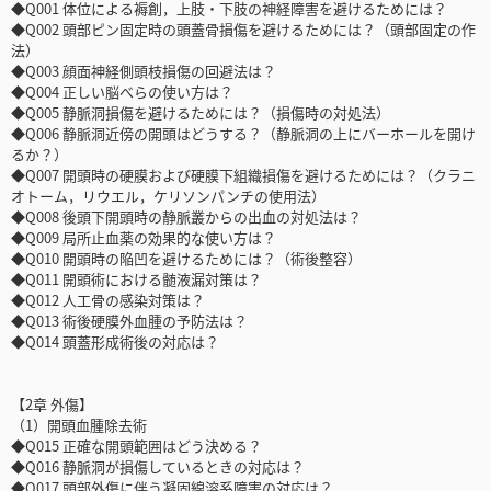
◆Q001 体位による褥創，上肢・下肢の神経障害を避けるためには？
◆Q002 頭部ピン固定時の頭蓋骨損傷を避けるためには？（頭部固定の作
法）
◆Q003 顔面神経側頭枝損傷の回避法は？
◆Q004 正しい脳べらの使い方は？
◆Q005 静脈洞損傷を避けるためには？（損傷時の対処法）
◆Q006 静脈洞近傍の開頭はどうする？（静脈洞の上にバーホールを開け
るか？）
◆Q007 開頭時の硬膜および硬膜下組織損傷を避けるためには？（クラニ
オトーム，リウエル，ケリソンパンチの使用法）
◆Q008 後頭下開頭時の静脈叢からの出血の対処法は？
◆Q009 局所止血薬の効果的な使い方は？
◆Q010 開頭時の陥凹を避けるためには？（術後整容）
◆Q011 開頭術における髄液漏対策は？
◆Q012 人工骨の感染対策は？
◆Q013 術後硬膜外血腫の予防法は？
◆Q014 頭蓋形成術後の対応は？
【2章 外傷】
（1）開頭血腫除去術
◆Q015 正確な開頭範囲はどう決める？
◆Q016 静脈洞が損傷しているときの対応は？
◆Q017 頭部外傷に伴う凝固線溶系障害の対応は？