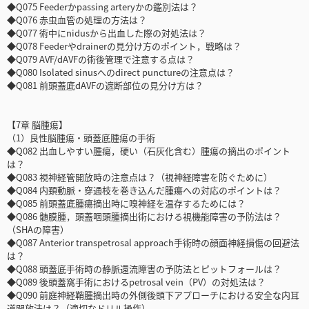
◆Q075 Feederかpassing arteryかの鑑別法は？
◆Q076 赤虫血管の処理の方法は？
◆Q077 術中にnidusから出血した際の対処法は？
◆Q078 Feederやdrainerの見分け方のポイント，戦略は？
◆Q079 AVF/dAVFの術後管理で注意する点は？
◆Q080 Isolated sinusへのdirect punctureの注意点は？
◆Q081 前頭蓋底dAVFの遮断部位の見分け方は？
【7章 脳腫瘍】
（1）良性脳腫瘍・頭蓋底腫瘍の手術
◆Q082 出血しやすい腫瘍，硬い（石灰化含む）腫瘍の摘出のポイント
は？
◆Q083 視神経管開放時の注意点は？（視神経障害を防ぐために）
◆Q084 内頚動脈・穿通枝を巻き込んだ腫瘍への対応のポイントは？
◆Q085 前頭蓋底腫瘍摘出時に嗅神経を温存するためには？
◆Q086 髄膜腫，頭蓋咽頭腫摘出術における視機能障害の予防法は？
（SHAの障害）
◆Q087 Anterior transpetrosal approach手術時の顔面神経損傷の回避法
は？
◆Q088 頭蓋底手術時の静脈還流障害の予防法とピットフォールは？
◆Q089 後頭蓋窩手術におけるpetrosal vein（PV）の対処法は？
◆Q090 前庭神経鞘腫摘出時の外側後頭下アプローチにおける安全な内耳
道開放法は？（適切なドリル操作）