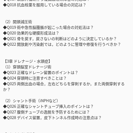
◆Q018 抗血栓薬を服用している場合の対応は？
（2）開頭減圧術
◆Q019 術中急性脳腫脹が起こった場合の対処法は？
◆Q020 効果的な硬膜形成法は？
◆Q021 骨を戻す，戻さないの判断はどのように決定しているか？
◆Q022 開放創や汚染創では，どのように管理や修復を行うべきか？
【3章 ドレナージ・水頭症】
（1）穿頭脳室ドレナージ術
◆Q023 正確なドレーン留置のポイントは？
◆Q024 穿頭時に注意すべきことは？
◆Q025 両側出血の場合，左右どちらを穿刺するか，また両側穿刺する
か？
（2）シャント手術（iNPHなど）
◆Q026 正確なシャントチューブ挿入のポイントは？
◆Q027 腹側チューブの逸脱を予防するためには？
◆Q028 デバイス留置，皮下トンネル作成時の注意点は？