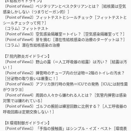
【6 結核ガイドライン】
〔Point of View1〕ベジタリアンとペスクタリアンとは？［結核菌は空気
感染しかしない（つまりビーガン的）］
〔Point of View2〕フィットテストとシールチェック［フィットテストと
シールチェックって何？］
〔コラム〕フィットテスト
〔Point of View3〕空気感染隔離室＝トイレ？［空気感染隔離室って？］
〔Point of View4〕芽を摘む［潜在性結核感染の治療のターゲットは？］
〔コラム〕潜在性結核感染の治療
【7 院内肺炎ガイドライン】
〔Point of View1〕野山の露（＝人工呼吸器の結露）は汚い？［結露は汚
い！］
〔Point of View2〕挿管時のチューブ内の分泌物＝2階のトイレの汚水？
［分泌物の取り扱いは厳重に！］
〔Point of View3〕アフリカ旅行時の発熱＝ICUでの発熱［ICUには耐性菌
がウヨウヨ］
〔Point of View4〕周囲の人々から嫌われる人とは？［気管内挿管は感染
対策では嫌われている］
〔Point of View5〕ゴルフの腕前は練習回数に比例する？［人工呼吸器の
呼吸回路は定期交換しない！］
【8 環境制御ガイドライン】
〔Point of View1〕「手指の接触面」はシンプル・イズ・ベスト［環境表