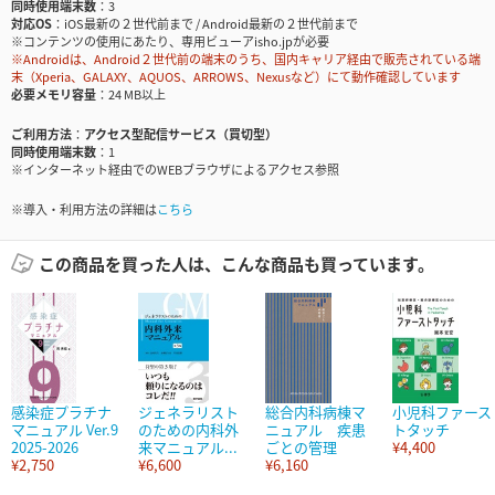
同時使用端末数
3
対応OS
iOS最新の２世代前まで / Android最新の２世代前まで
※コンテンツの使用にあたり、専用ビューアisho.jpが必要
※Androidは、Android２世代前の端末のうち、国内キャリア経由で販売されている端
末（Xperia、GALAXY、AQUOS、ARROWS、Nexusなど）にて動作確認しています
必要メモリ容量
24 MB以上
ご利用方法
アクセス型配信サービス（買切型）
同時使用端末数
1
※インターネット経由でのWEBブラウザによるアクセス参照
※導入・利用方法の詳細は
こちら
この商品を買った人は、こんな商品も買っています。
感染症プラチナ
ジェネラリスト
総合内科病棟マ
小児科ファース
マニュアル Ver.9
のための内科外
ニュアル 疾患
トタッチ
2025-2026
来マニュアル...
ごとの管理
¥4,400
¥2,750
¥6,600
¥6,160