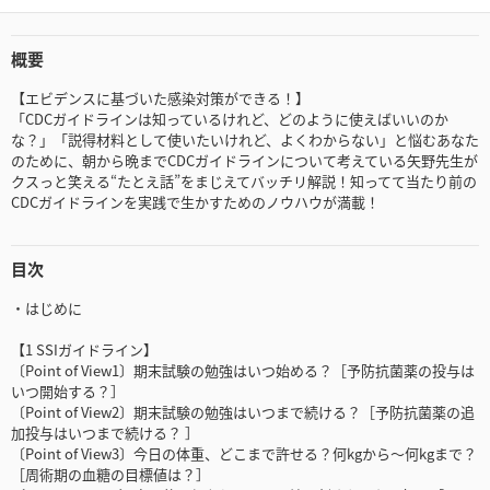
概要
【エビデンスに基づいた感染対策ができる！】
「CDCガイドラインは知っているけれど、どのように使えばいいのか
な？」「説得材料として使いたいけれど、よくわからない」と悩むあなた
のために、朝から晩までCDCガイドラインについて考えている矢野先生が
クスっと笑える“たとえ話”をまじえてバッチリ解説！知ってて当たり前の
CDCガイドラインを実践で生かすためのノウハウが満載！
目次
・はじめに
【1 SSIガイドライン】
〔Point of View1〕期末試験の勉強はいつ始める？［予防抗菌薬の投与は
いつ開始する？］
〔Point of View2〕期末試験の勉強はいつまで続ける？［予防抗菌薬の追
加投与はいつまで続ける？ ］
〔Point of View3〕今日の体重、どこまで許せる？何kgから～何kgまで？
［周術期の血糖の目標値は？］