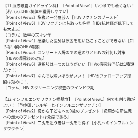
【11 血液曝露ガイドライン群】〔Point of View1〕いつまでも若くない！
［若い人はHBs抗体を獲得しやすい］
〔Point of View2〕増税と一発屋芸人［HBVワクチンのブースト］
〔Point of View3〕HBV ワクチンは昔取った杵柄［HBs抗体価が低下して
も大丈夫］
〔コラム〕数学の天才少年
〔Point of View4〕感染した医師は原因を思い起こすことができない［知
らない間のHBV曝露］
〔Point of View5〕コンサート入場までの道のりとHBVの針刺し対策
［HBVの曝露後の対応］
〔Point of View6〕選択肢は一つのほうがいい［HIVの曝露後予防は1種類
だけ！］
〔Point of View7〕なんでも短いほうがいい！［HIVのフォローアップ期
間は短めに！］
〔コラム〕HIV スクリーニング検査のウインドウ期
【12 インフルエンザワクチン推奨群】〔Point of View1〕何でも割り勘が
よい！［重症卵アレルギーとインフルエンザワクチン］
〔Point of View2〕母から子どもへの0歳のプレゼント［母親から新生児
への最大のプレゼントは免疫である］
〔Point of View3〕二兎を追う者は一兎をも得ず［小児へのインフルエン
ザワクチン］