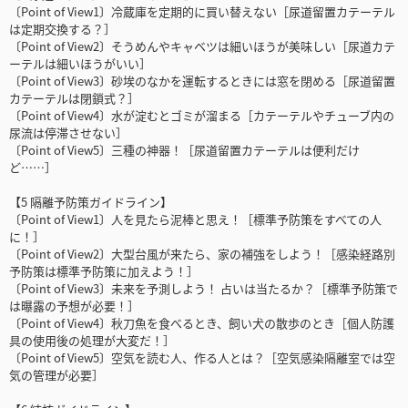
〔Point of View1〕冷蔵庫を定期的に買い替えない［尿道留置カテーテル
は定期交換する？］
〔Point of View2〕そうめんやキャベツは細いほうが美味しい［尿道カテ
ーテルは細いほうがいい］
〔Point of View3〕砂埃のなかを運転するときには窓を閉める［尿道留置
カテーテルは閉鎖式？］
〔Point of View4〕水が淀むとゴミが溜まる［カテーテルやチューブ内の
尿流は停滞させない］
〔Point of View5〕三種の神器！［尿道留置カテーテルは便利だけ
ど……］
【5 隔離予防策ガイドライン】
〔Point of View1〕人を見たら泥棒と思え！［標準予防策をすべての人
に！］
〔Point of View2〕大型台風が来たら、家の補強をしよう！［感染経路別
予防策は標準予防策に加えよう！］
〔Point of View3〕未来を予測しよう！ 占いは当たるか？［標準予防策で
は曝露の予想が必要！］
〔Point of View4〕秋刀魚を食べるとき、飼い犬の散歩のとき［個人防護
具の使用後の処理が大変だ！］
〔Point of View5〕空気を読む人、作る人とは？［空気感染隔離室では空
気の管理が必要］