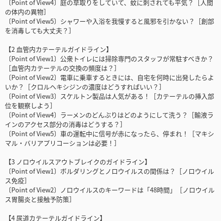
〔Point of View4〕庭の草取りをしていて、蚊に刺されても平気？［人間
の体内の異物］
〔Point of View5〕シャワーや入浴を我慢すると風邪を引かない？［創部
を消毒しても大丈夫？］
【2 血管内カテーテルガイドライン】
〔Point of View1〕公衆トイレには掃除専門のスタッフが常駐すべきか？
［血管内カテーテルの交換の頻度は？］
〔Point of View2〕電車に乗車するときには、自宅を何時に出発したらよ
いか？［クロルヘキシジンの濃度はどうすればいい？］
〔Point of View3〕スケルトン製品は人気がある！［カテーテルの挿入部
位を観察しよう］
〔Point of View4〕ラーメンのどんぶりはどのようにして洗う？［輸液ラ
インのアクセス部分の消毒はどうする？］
〔Point of View5〕車の運転中に信号が赤になったら、停まれ！［マキシ
マル・バリアプリコーションは必要！］
【3 ノロウイルスアウトブレイクのガイドライン】
〔Point of View1〕ボルダリングとノロウイルスの関係は？［ノロウイル
ス免疫］
〔Point of View2〕ノロウイルスのキーワードは「48時間」［ノロウイル
ス胃腸炎と接触予防策］
【4 尿道カテーテルガイドライン】