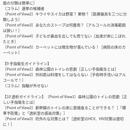
面の分類は簡単に］
〔コラム〕選挙の候補者
〔Point of View2〕キウイやスイカは野菜？ 果物？［医療器具を三つに分
類しよう］
〔Point of View3〕あなたのストーブは何畳用？［アルコールの消毒範囲
は狭い！］
〔Point of View4〕子どもが鼻血を出しても慌てない［血液が床にこぼれ
たとき］
〔Point of View5〕カーペットには微生物が潜んでいる！［病院の床のカ
ーペット］
【9 手指衛生ガイドライン】
〔Point of View1〕森林公園のトイレの悲劇［正しい手指衛生とは］
〔Point of View2〕外科医は料理をしてはならない［手術時手洗いはアル
コールで！］
〔コラム〕指輪が外せない
【10 透析ガイドライン】〔Point of View1〕森林公園のトイレの悲劇［正
しい手指衛生とは］
〔Point of View2〕新幹線のトイレの床に直接座ることができる？［「標
準予防策」と「透析室の感染対策」］
〔Point of View3〕的外れな対策とは？［透析室のHCV、HIV対策は適切
に！］