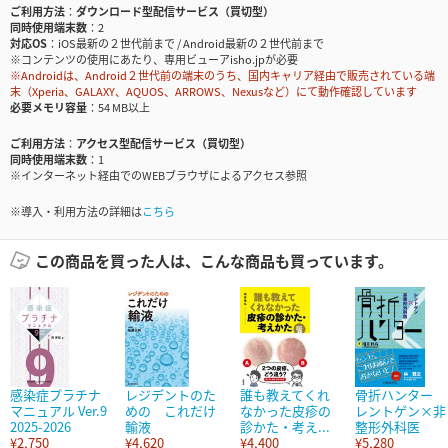
ご利用方法
ダウンロード型配信サービス（買切型）
同時使用端末数
2
対応OS
iOS最新の２世代前まで / Android最新の２世代前まで
※コンテンツの使用にあたり、専用ビューアisho.jpが必要
※Androidは、Android２世代前の端末のうち、国内キャリア経由で販売されている端
末（Xperia、GALAXY、AQUOS、ARROWS、Nexusなど）にて動作確認しています
必要メモリ容量
54 MB以上
ご利用方法
アクセス型配信サービス（買切型）
同時使用端末数
1
※インターネット経由でのWEBブラウザによるアクセス参照
※導入・利用方法の詳細は
こちら
この商品を買った人は、こんな商品も買っています。
感染症プラチナ
レジデントのた
誰も教えてくれ
骨折ハンター
マニュアル Ver.9
めの これだけ
なかった皮疹の
レントゲン×非
2025-2026
輸液
診かた・考え...
整形外科医
¥2,750
¥4,620
¥4,400
¥5,280