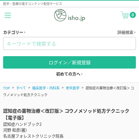
医学・医療の電子コンテンツ配信サービス
0
カテゴリー
詳細検索
ログイン／新規登録
初めての方へ
TOP
すべて
臨床医学・内科系
老年医学
認知症の薬物治療＜改訂版＞ コ
ウノメソッド処方テクニック
認知症の薬物治療＜改訂版＞ コウノメソッド処方テクニック
【電子版】
認知症ハンドブック2
河野 和彦(著)
名古屋フォレストクリニック院長