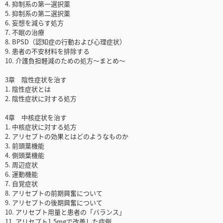
4. 抑制系の第一選択薬
5. 抑制系の第二選択薬
6. 妄想を減らす処方
7. 不眠の治療
8. BPSD（認知症の行動および心理症状）
9. 患者の不安材料を排除する
10. 介護負担軽減のための処方～まとめ～
3章 陰性症状を治す
1. 陰性症状とは
2. 陰性症状に対する処方
4章 中核症状を治す
1. 中核症状に対する処方
2. アリセプトの効果とはどのようなものか
3. 前頭葉機能
4. 側頭葉機能
5. 周辺症状
6. 運動機能
7. 自覚症状
8. アリセプトの前期興奮について
9. アリセプトの後期興奮について
10. アリセプト用量と患者の「バランス」
11. アリセプト1.5mgで改善した症例