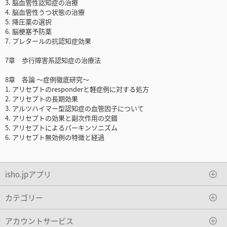
3. 脳血管性認知症の治療
4. 脳血管性うつ状態の治療
5. 降圧薬の選択
6. 脳梗塞予防薬
7. プレタールの抗認知症効果
7章 歩行障害系認知症の治療法
8章 各論 ～症例徹底研究～
1. アリセプトのresponderと軽症例に対する処方
2. アリセプトの長期効果
3. アルツハイマー型認知症の血管因子について
4. アリセプトの効果と副次作用の交錯
5. アリセプトによるパーキンソニズム
6. アリセプト無効例の特徴と経過
isho.jpアプリ
カテゴリー
アカウントサービス