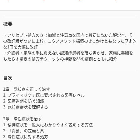
概要
・アリセプト処方のさじ加減と注意点を国内で最初に説いた解説本、そ
の改訂版がついに上梓。コウノメソッド構築のきっかけともなった歴史的
な1冊を大幅に改訂
・介護者・家族の手に負えない認知症患者を落ち着かせ、家族に笑顔を
もたらす驚きの処方テクニックの神髄を85の症例とともに紹介
目次
1章 認知症を正しく治す
1. プライマリケア医に要求される医療レベル
2. 医療過誤を防ぐ知識
3. 認知症症状を理解する
2章 陽性症状を治す
1. 精神症状を一般人にわかりやすく説明する方法
2. 「興奮」の定義と薬
3. 陽性症状に対する処方