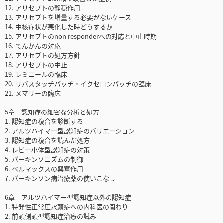
12. アリセプトの静穏作用
13. アリセプトを増量する必要がないケース
14. 中核症状が悪化した時どうするか
15. アリセプトのnon responderへの対応と中止時期
16. てんかんの対応
17. アリセプトの処方方針
18. アリセプトの中止
19. レミニールの臨床
20. リバスタッチパッチ・イクセロンパッチの臨床
21. メマリーの臨床
5章 認知症の細密な分析と処方
1. 認知症の複合を診断する
2. アルツハイマー型認知症のバリエーション
3. 認知症の複合を読んだ処方
4. レビー小体型認知症の対策
5. パーキンソニズムの制御
6. ペルマックスの興奮作用
7. パーキンソン病治療薬の使いこなし
6章 アルツハイマー型認知症以外の認知症
1. 特発性正常圧水頭症への内科医の関わり
2. 前頭側頭型認知症治療の試み