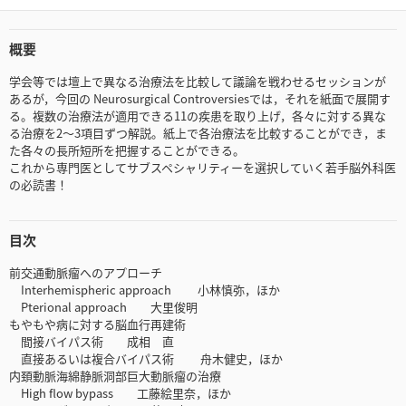
概要
学会等では壇上で異なる治療法を比較して議論を戦わせるセッションが
あるが，今回の Neurosurgical Controversiesでは，それを紙面で展開す
る。複数の治療法が適用できる11の疾患を取り上げ，各々に対する異な
る治療を2〜3項目ずつ解説。紙上で各治療法を比較することができ，ま
た各々の長所短所を把握することができる。
これから専門医としてサブスペシャリティーを選択していく若手脳外科医
の必読書！
目次
前交通動脈瘤へのアプローチ
Interhemispheric approach 小林慎弥，ほか
Pterional approach 大里俊明
もやもや病に対する脳血行再建術
間接バイパス術 成相 直
直接あるいは複合バイパス術 舟木健史，ほか
内頚動脈海綿静脈洞部巨大動脈瘤の治療
High flow bypass 工藤絵里奈，ほか