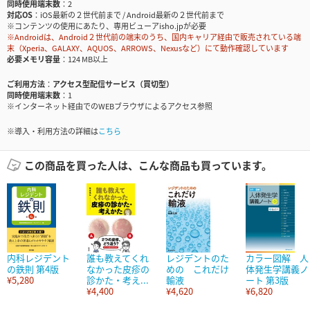
同時使用端末数
2
対応OS
iOS最新の２世代前まで / Android最新の２世代前まで
※コンテンツの使用にあたり、専用ビューアisho.jpが必要
※Androidは、Android２世代前の端末のうち、国内キャリア経由で販売されている端
末（Xperia、GALAXY、AQUOS、ARROWS、Nexusなど）にて動作確認しています
必要メモリ容量
124 MB以上
ご利用方法
アクセス型配信サービス（買切型）
同時使用端末数
1
※インターネット経由でのWEBブラウザによるアクセス参照
※導入・利用方法の詳細は
こちら
この商品を買った人は、こんな商品も買っています。
内科レジデント
誰も教えてくれ
レジデントのた
カラー図解 人
の鉄則 第4版
なかった皮疹の
めの これだけ
体発生学講義ノ
¥5,280
診かた・考え...
輸液
ート 第3版
¥4,400
¥4,620
¥6,820