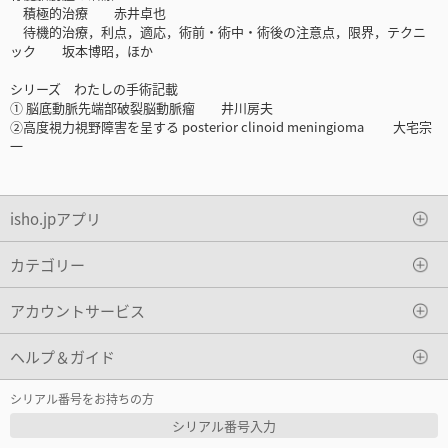
積極的治療 赤井卓也
待機的治療，利点，適応，術前・術中・術後の注意点，限界，テクニ
ック 坂本博昭，ほか
シリーズ わたしの手術記載
① 脳底動脈先端部破裂脳動脈瘤 井川房夫
②高度視力視野障害を呈する posterior clinoid meningioma 大宅宗
一
isho.jpアプリ
カテゴリー
アカウントサービス
ヘルプ＆ガイド
シリアル番号をお持ちの方
シリアル番号入力