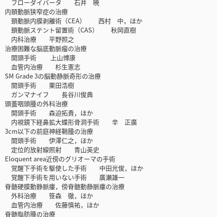
フローダイバータ 石井 暁
内頚動脈狭窄症の治療
頚動脈内膜剥離術（CEA） 西村 中，ほか
頚動脈ステント留置術（CAS） 秋岡直樹
内科治療 平野照之
治療困難な脳底動脈瘤の治療
開頭手術 上山博康
血管内治療 杉生憲志
SM Grade 3の脳動静脈奇形の治療
開頭手術 栗田浩樹
ガンマナイフ 長谷川俊典
頭蓋咽頭腫の外科治療
開頭手術 森迫拓貴，ほか
内視鏡下経鼻拡大蝶形骨洞手術 辛 正廣
3cm以下の前庭神経鞘腫の治療
開頭手術 伊澤仁之，ほか
定位的放射線照射 青山英史
Eloquent area近傍のグリオーマの手術
覚醒下手術を駆使した手術 中田光俊，ほか
覚醒下手術を用いない手術 廣瀬雄一
脊髄硬膜動静脈瘻，傍脊髄動静脈瘻の治療
外科治療 笹森 徹，ほか
血管内治療 佐藤慎祐，ほか
脊髄脂肪腫の治療