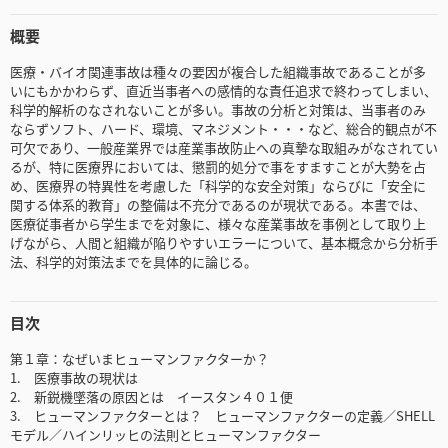
概要
医療・バイオ関連事故は種々の要因が複合した組織事故であることが多
いにもかかわらず、直近当事者への感情的な責任追求で終わってしまい、
科学的解析のなされないことが多い。事故の分析と対策は、当事者のみ
ならずソフト、ハード、環境、マネジメント・・・など、総合的観点が不
可欠であり、一般産業界では産業事故防止への真摯な取組みがなされてい
るが、特に医療界においては、懲罰的処分で事をすますことが大勢を占
め、医療界の特異性を考慮した「科学的な安全対策」ならびに「安全に
関する体系的教育」の整備は不充分であるのが現状である。本書では、
医療従事者から学生までを対象に、様々な産業事故を事例として取り上
げながら、人間と組織が陥りやすいエラーについて、基本概念から分析手
法、科学的対策法までを具体的に論じる。
目次
第１章：なぜいまヒューマンファクターか？
1. 医療事故の現状は
2. 新鋭機墜落の原因とは イースタン４０１便
3. ヒューマンファクターとは？ ヒューマンファクターの定義／SHELL
モデル／ハインリッヒの法則とヒューマンファクター