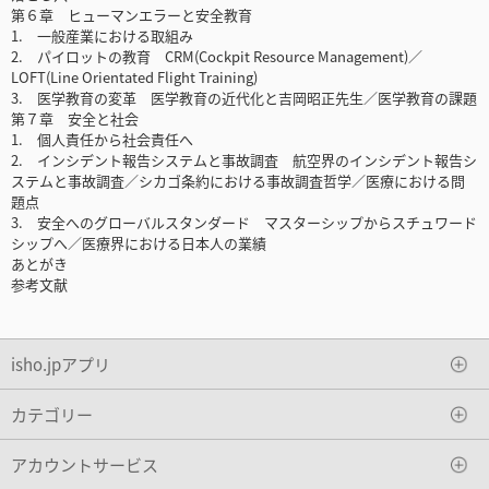
第６章 ヒューマンエラーと安全教育
1. 一般産業における取組み
2. パイロットの教育 CRM(Cockpit Resource Management)／
LOFT(Line Orientated Flight Training)
3. 医学教育の変革 医学教育の近代化と吉岡昭正先生／医学教育の課題
第７章 安全と社会
1. 個人責任から社会責任へ
2. インシデント報告システムと事故調査 航空界のインシデント報告シ
ステムと事故調査／シカゴ条約における事故調査哲学／医療における問
題点
3. 安全へのグローバルスタンダード マスターシップからスチュワード
シップへ／医療界における日本人の業績
あとがき
参考文献
isho.jpアプリ
カテゴリー
アカウントサービス