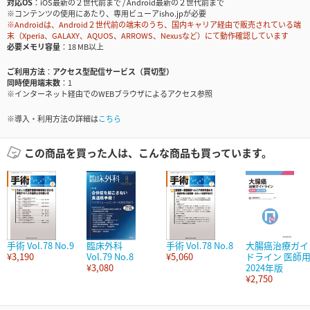
対応OS
iOS最新の２世代前まで / Android最新の２世代前まで
※コンテンツの使用にあたり、専用ビューアisho.jpが必要
※Androidは、Android２世代前の端末のうち、国内キャリア経由で販売されている端
末（Xperia、GALAXY、AQUOS、ARROWS、Nexusなど）にて動作確認しています
必要メモリ容量
18 MB以上
ご利用方法
アクセス型配信サービス（買切型）
同時使用端末数
1
※インターネット経由でのWEBブラウザによるアクセス参照
※導入・利用方法の詳細は
こちら
この商品を買った人は、こんな商品も買っています。
手術 Vol.78 No.9
臨床外科
手術 Vol.78 No.8
大腸癌治療ガイ
¥3,190
Vol.79 No.8
¥5,060
ドライン 医師
¥3,080
2024年版
¥2,750