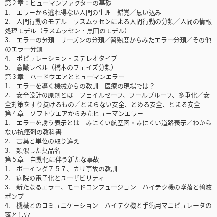
第２章：ヒューマンファクターの基礎
1. エラーから逃れ得ない人間の生理 錯覚／思い込み
2. 人間行動のモデル ラスムッセンによる人間行動の分類／人間の情報
処理モデル（ラスムッセン・黒田のモデル）
3. エラーの分類 リーズンの分類／習熟度からみたエラー分類／その他
のエラー分類
4. ポピュレーション・ステレオタイプ
5. 意識レベル（橋本のフェイズ分類）
第３章 ハードウエアとヒューマンエラー
1. エラーを導く機械からの教訓 医療の現場では？
2. 安全設計の原則とは フェイルセーフ、フールプルーフ、多重化／安
全対策をすり抜けるもの／とまらない安全、とめる安全、とまる安全
第４章 ソフトウエアからみたヒューマンエラー
1. エラーを誘う表示とは みにくい航空図・みにくい道路表示／わから
ない抗癌剤の教科書
2. 言葉と単位の取り違え
3. 類似した薬品名
第５章 自動化に伴う新たな事故
1. ボーイング７５７、カリ事故の教訓
2. 病院の電子化とユーザビリティ
3. 新たなるエラー、モードコンフュージョン ハイテク機の墜落と輸液
ポンプ
4. 機械とのコミュニケーション ハイテク機と手術用マニピュレータの
落とし穴