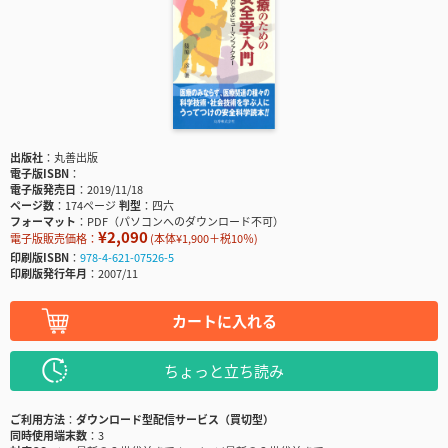
出版社
丸善出版
電子版ISBN
電子版発売日
2019/11/18
ページ数
174ページ
判型
四六
フォーマット
PDF（パソコンへのダウンロード不可）
¥2,090
電子版販売価格：
(本体¥1,900＋税10％)
印刷版ISBN
978-4-621-07526-5
印刷版発行年月
2007/11
カートに入れる
ちょっと立ち読み
ご利用方法
ダウンロード型配信サービス（買切型）
同時使用端末数
3