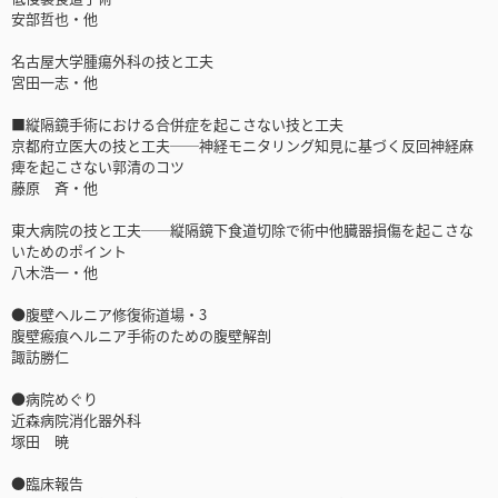
安部哲也・他
名古屋大学腫瘍外科の技と工夫
宮田一志・他
■縦隔鏡手術における合併症を起こさない技と工夫
京都府立医大の技と工夫──神経モニタリング知見に基づく反回神経麻
痺を起こさない郭清のコツ
藤原 斉・他
東大病院の技と工夫──縦隔鏡下食道切除で術中他臓器損傷を起こさな
いためのポイント
八木浩一・他
●腹壁ヘルニア修復術道場・3
腹壁瘢痕ヘルニア手術のための腹壁解剖
諏訪勝仁
●病院めぐり
近森病院消化器外科
塚田 暁
●臨床報告