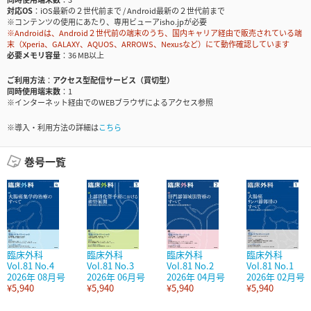
対応OS
iOS最新の２世代前まで / Android最新の２世代前まで
※コンテンツの使用にあたり、専用ビューアisho.jpが必要
※Androidは、Android２世代前の端末のうち、国内キャリア経由で販売されている端
末（Xperia、GALAXY、AQUOS、ARROWS、Nexusなど）にて動作確認しています
必要メモリ容量
36 MB以上
ご利用方法
アクセス型配信サービス（買切型）
同時使用端末数
1
※インターネット経由でのWEBブラウザによるアクセス参照
※導入・利用方法の詳細は
こちら
巻号一覧
臨床外科
臨床外科
臨床外科
臨床外科
Vol.81 No.4
Vol.81 No.3
Vol.81 No.2
Vol.81 No.1
2026年 08月号
2026年 06月号
2026年 04月号
2026年 02月号
¥5,940
¥5,940
¥5,940
¥5,940