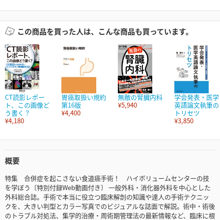
この商品を買った人は、こんな商品も買っています。
CT読影レポー
胃癌取扱い規約
無敵の腎臓内科
学会発表・医学
ト、この画像ど
第16版
¥5,940
英語論文執筆の
う書く？
¥4,400
トリセツ
¥4,180
¥3,850
概要
特集 合併症を起こさない食道癌手術！ ハイボリュームセンターの技
を学ぼう〔特別付録Web動画付き〕 一般外科・消化器外科を中心とした
外科総合誌。手術で本当に役立つ臨床解剖の知識や達人の手術テクニッ
クを、大きい判型とカラー写真でのビジュアルな誌面で解説。術中・術後
のトラブル対処法、集学的治療・周術期管理法の最新情報など、臨床に根