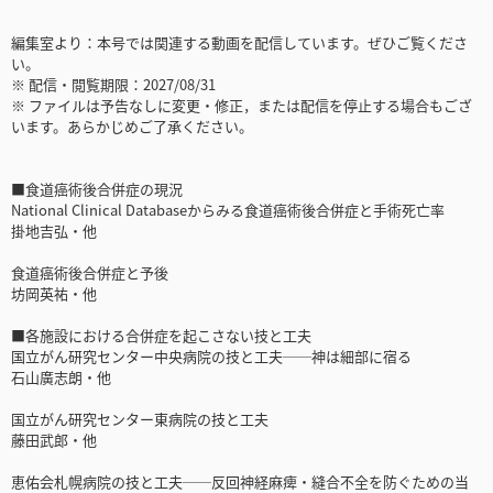
編集室より：本号では関連する動画を配信しています。ぜひご覧くださ
い。
※ 配信・閲覧期限：2027/08/31
※ ファイルは予告なしに変更・修正，または配信を停止する場合もござ
います。あらかじめご了承ください。
■食道癌術後合併症の現況
National Clinical Databaseからみる食道癌術後合併症と手術死亡率
掛地吉弘・他
食道癌術後合併症と予後
坊岡英祐・他
■各施設における合併症を起こさない技と工夫
国立がん研究センター中央病院の技と工夫──神は細部に宿る
石山廣志朗・他
国立がん研究センター東病院の技と工夫
藤田武郎・他
恵佑会札幌病院の技と工夫──反回神経麻痺・縫合不全を防ぐための当