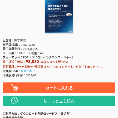
出版社
医学書院
電子版ISSN
1882-1278
電子版発売日
2024/08/05
ページ数
120ページ
判型
A4
フォーマット
PDF（パソコンへのダウンロード不可）
¥3,080
電子版販売価格：
(本体¥2,800＋税10％)
特記事項
Web付録の公開期間は2027/08/31までです。何卒ご了承ください。
印刷版ISSN
0386-9857
印刷版発行年月
2024/07
カートに入れる
ちょっと立ち読み
ご利用方法
ダウンロード型配信サービス（買切型）
同時使用端末数
3