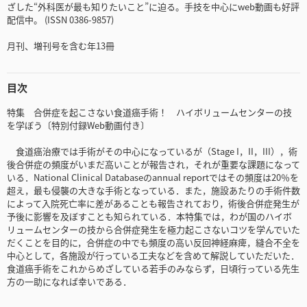
ざした“外科医が最も知りたいこと”に迫る。手技を中心にweb動画も好評
配信中。 (ISSN 0386-9857)
月刊、増刊号を含む年13冊
目次
特集 合併症を起こさない食道癌手術！ ハイボリュームセンターの技
を学ぼう〔特別付録Web動画付き〕
食道癌治療では手術がその中心になっているが（Stage I，II，III），術
後合併症の頻度がいまだ高いことが報告され，それが重要な課題になって
いる．National Clinical Databaseのannual reportではその頻度は20％を
超え，最も侵襲の大きな手術となっている．また，施設あたりの手術件数
によって入院死亡率に差があることも報告されており，術後合併症発生が
予後に影響を及ぼすことも知られている．本特集では，わが国のハイボ
リュームセンターの技から合併症発生を極力起こさないコツを学んでいた
だくことを目的に，合併症の中でも頻度の高い反回神経麻痺，縫合不全を
中心として，各施設が行っている工夫などを含めて解説していただいた．
食道癌手術をこれからめざしている若手のみならず，日頃行っている先生
方の一助になれば幸いである．