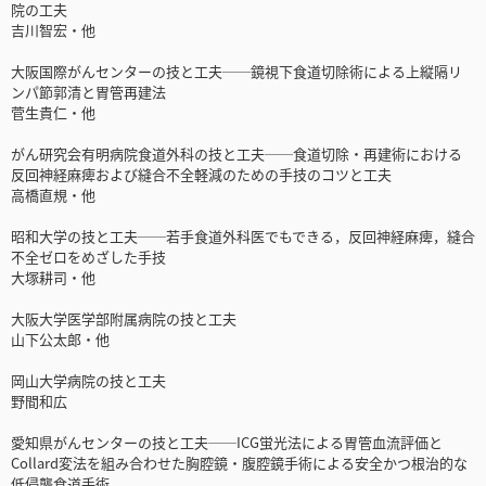
院の工夫
吉川智宏・他
大阪国際がんセンターの技と工夫──鏡視下食道切除術による上縦隔リ
ンパ節郭清と胃管再建法
菅生貴仁・他
がん研究会有明病院食道外科の技と工夫──食道切除・再建術における
反回神経麻痺および縫合不全軽減のための手技のコツと工夫
高橋直規・他
昭和大学の技と工夫──若手食道外科医でもできる，反回神経麻痺，縫合
不全ゼロをめざした手技
大塚耕司・他
大阪大学医学部附属病院の技と工夫
山下公太郎・他
岡山大学病院の技と工夫
野間和広
愛知県がんセンターの技と工夫──ICG蛍光法による胃管血流評価と
Collard変法を組み合わせた胸腔鏡・腹腔鏡手術による安全かつ根治的な
低侵襲食道手術