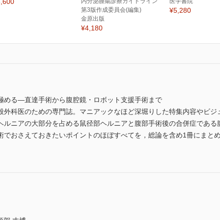
,600
内分泌腫瘍診療ガイドライン
医学書院
第3版作成委員会(編集)
¥5,280
金原出版
¥4,180
極める―直達手術から腹腔鏡・ロボット支援手術まで
般外科医のための専門誌。マニアックなほど深堀りした特集内容やビジ
ヘルニアの大部分を占める鼠径部ヘルニアと腹部手術後の合併症である
術でおさえておきたいポイントのほぼすべてを，総論を含め1冊にまと