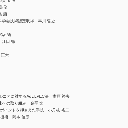
須賀 丈博
英俊
 庸
科学会技術認定取得 早川 哲史
宮坂 衛
 江口 徹
田 匡大
ルニアに対するAdv.LPEC法 嵩原 裕夫
防止への取り組み 金平 文
するポイントを押さえた手技 小丹枝 裕二
修復術 岡本 信彦