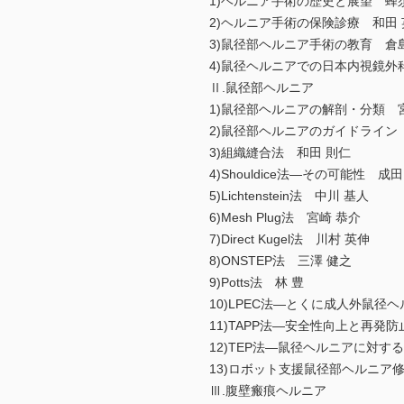
1)ヘルニア手術の歴史と展望 蜂
2)ヘルニア手術の保険診療 和田 
3)鼠径部ヘルニア手術の教育 倉島
4)鼠径ヘルニアでの日本内視鏡外
Ⅱ.鼠径部ヘルニア
1)鼠径部ヘルニアの解剖・分類 
2)鼠径部ヘルニアのガイドライン
3)組織縫合法 和田 則仁
4)Shouldice法―その可能性 成
5)Lichtenstein法 中川 基人
6)Mesh Plug法 宮崎 恭介
7)Direct Kugel法 川村 英伸
8)ONSTEP法 三澤 健之
9)Potts法 林 豊
10)LPEC法―とくに成人外鼠径ヘ
11)TAPP法―安全性向上と再発
12)TEP法―鼠径ヘルニアに対
13)ロボット支援鼠径部ヘルニア
Ⅲ.腹壁瘢痕ヘルニア