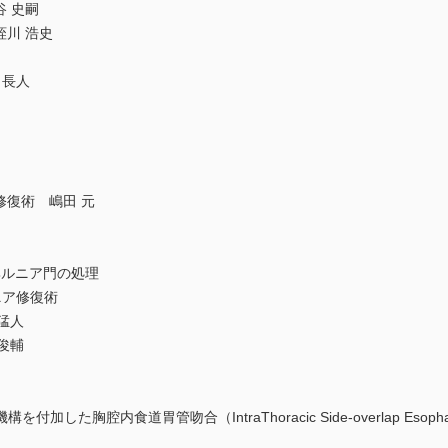
谷 史嗣
蛭川 浩史
田 長人
修復術 嶋田 元
ヘルニア門の処理
ニア修復術
猛人
俊輔
胸腔内食道胃管吻合（IntraThoracic Side-overlap EsophagoGa