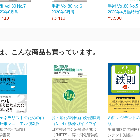
 Vol.80 No.7
手術 Vol.80 No.6
手術 Vol.80 No.5
026年6月号
2026年5月号
2026年4月臨時
,410
¥3,410
¥9,900
は、こんな商品も買っています。
ェネラリストのための内
膵・消化管神経内分泌腫瘍
内科レジデントの
外来マニュアル 第3版
（NEN）診療ガイドライ...
版
城 光代(他編集)
日本神経内分泌腫瘍研究会
聖路加国際病院内
学書院
（JNETS） 膵・消化管神経
ジデント(編集)