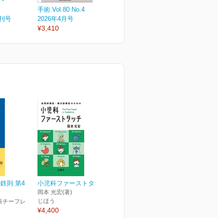
手術 Vol.80 No.4
手術 Vol.80 No.3
手
増刊号
2026年4月号
2026年3月号
2
¥3,410
¥3,410
¥
鉄則 第4
小児科ファーストタッチ
岡本 光宏(著)
じほう
科チーフレ
¥4,400