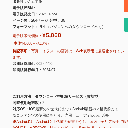
出版社
金原出版
電子版ISBN
電子版発売日
2024/07/29
ページ数
284ページ
判型
B5
フォーマット
PDF（パソコンへのダウンロード不可）
¥5,060
電子版販売価格：
(本体¥4,600＋税10％)
特記事項
写真・イラストの画質は，Web表示用に最適化されてい
ます。
印刷版ISSN
0037-4423
印刷版発行年月
2024/07
ご利用方法
ダウンロード型配信サービス（買切型）
同時使用端末数
2
対応OS
iOS最新の２世代前まで / Android最新の２世代前まで
※コンテンツの使用にあたり、専用ビューアisho.jpが必要
※Androidは、Android２世代前の端末のうち、国内キャリア経由で販
AQUOS、ARROWS、Nexusなど）にて動作確認しています