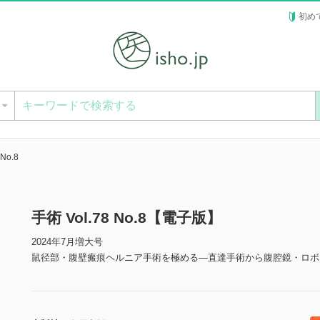
初め
ー
 No.8
手術 Vol.78 No.8【電子版】
2024年7月増大号
鼠径部・腹壁瘢痕ヘルニア手術を極める―直達手術から腹腔鏡・ロボ