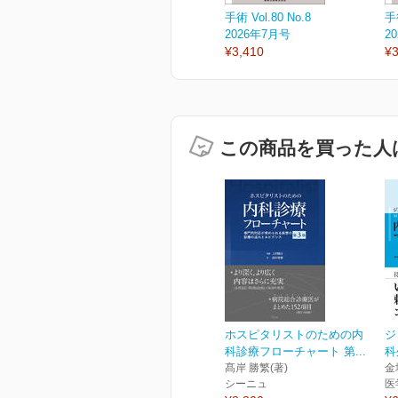
手術 Vol.80 No.8
手術
2026年7月号
2
¥3,410
¥3
この商品を買った人
ホスピタリストのための内
ジ
科診療フローチャート 第...
科
髙岸 勝繁(著)
金
シーニュ
医