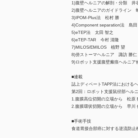
1)腹壁ヘルニアの解剖・分類 井
2)腹壁ヘルニアのガイドライン 
3)IPOM-Plus法 松村 勝
4)Component separation法 島
5)eTEP法 太田 智之
6)eTEP-TAR 今村 清隆
7)MILOS/EMILOS 植野 望
8)傍ストーマヘルニア 諏訪 勝仁
9)ロボット支援腹壁瘢痕ヘルニア
■連載
誌上ディベートTAPP法における
第2回：ロボット支援鼠径部ヘル
1.腹膜高位切開の立場から 松原 
2.腹膜環状切開の立場から 早川 
■手術手技
食道胃接合部癌に対する逆流防止機構を付加した