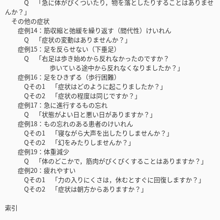
Q 「急に体がぴくついたり，物を落としたりすることはありませ
んか？」
その他の症状
症例14：筋収縮と弛緩を繰り返す（間代性）けいれん
Q 「症状の変動はありませんか？」
症例15：足を反らせない（下垂足）
Q 「右足は歩き始めから反れなかったのですか？
歩いている途中から反れなくなりましたか？」
症例16：足をひきずる（歩行困難）
Qその1 「症状はどのように起こりましたか？」
Qその2 「症状の程度は同じですか？」
症例17：急に進行するもの忘れ
Q 「状態がよい日と悪い日がありますか？」
症例18：もの忘れのある患者のけいれん
Qその1 「寝ながら大声を出したりしませんか？」
Qその2 「幻をみたりしませんか？」
症例19：体重減少
Q 「体のどこかで，筋肉がぴくぴくすることはありますか？」
症例20：疲れやすい
Qその1 「力の入りにくさは，休むとすぐに回復しますか？」
Qその2 「症状は朝方からありますか？」
索引