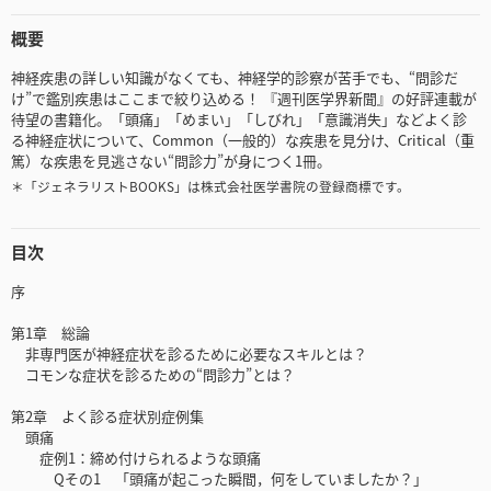
概要
神経疾患の詳しい知識がなくても、神経学的診察が苦手でも、“問診だ
け”で鑑別疾患はここまで絞り込める！ 『週刊医学界新聞』の好評連載が
待望の書籍化。「頭痛」「めまい」「しびれ」「意識消失」などよく診
る神経症状について、Common（一般的）な疾患を見分け、Critical（重
篤）な疾患を見逃さない“問診力”が身につく1冊。
＊「ジェネラリストBOOKS」は株式会社医学書院の登録商標です。
目次
序
第1章 総論
非専門医が神経症状を診るために必要なスキルとは？
コモンな症状を診るための“問診力”とは？
第2章 よく診る症状別症例集
頭痛
症例1：締め付けられるような頭痛
Qその1 「頭痛が起こった瞬間，何をしていましたか？」