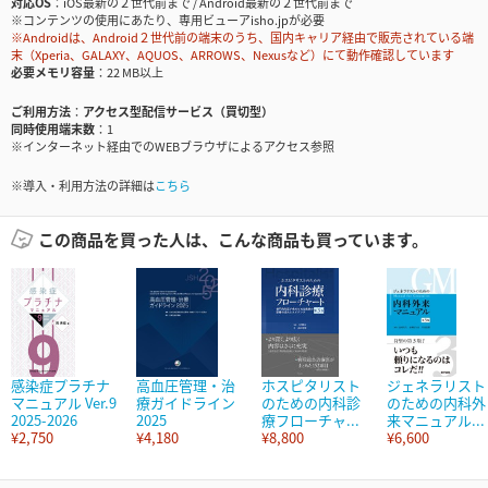
対応OS
iOS最新の２世代前まで / Android最新の２世代前まで
※コンテンツの使用にあたり、専用ビューアisho.jpが必要
※Androidは、Android２世代前の端末のうち、国内キャリア経由で販売されている端
末（Xperia、GALAXY、AQUOS、ARROWS、Nexusなど）にて動作確認しています
必要メモリ容量
22 MB以上
ご利用方法
アクセス型配信サービス（買切型）
同時使用端末数
1
※インターネット経由でのWEBブラウザによるアクセス参照
※導入・利用方法の詳細は
こちら
この商品を買った人は、こんな商品も買っています。
感染症プラチナ
高血圧管理・治
ホスピタリスト
ジェネラリスト
マニュアル Ver.9
療ガイドライン
のための内科診
のための内科外
2025-2026
2025
療フローチャ...
来マニュアル...
¥2,750
¥4,180
¥8,800
¥6,600