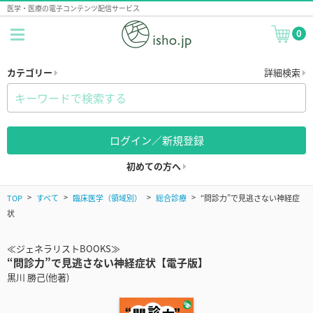
医学・医療の電子コンテンツ配信サービス
0
カテゴリー
詳細検索
ログイン／新規登録
初めての方へ
TOP
すべて
臨床医学（領域別）
総合診療
“問診力”で見逃さない神経症
状
≪ジェネラリストBOOKS≫
“問診力”で見逃さない神経症状【電子版】
黒川 勝己(他著)