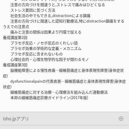
注意の方向づけを間違うと,ストレスで痛みはひどくなる
ストレス要因に気づく方法
社会生活の中でもできる,distractionによる鎮痛
注意の方向づけに関連した認知行動療法,特にdistraction鎮痛をする
うえでの注意点
痛みと注意の関係は因果より円環で捉える
養成講座第2回
プラセボ反応・ノセボ反応のくわしい話
プラセボ効果の学術的な定義・メカニズム
プラセボ反応に含まれないもの
心理社会的・心理生物学的な因子が関わるモノ
養成講座第3回
脳機能障害による慢性疼痛─線維筋痛症と身体表現性障害(身体症状
症)
dysfunctionalpainの代表疾患─線維筋痛症と身体表現性障害(身体症
状症)
線維筋痛症に対する治療─心理療法を組み込んだ運動療法
本邦の線維筋痛症診療ガイドライン(2017年版)
isho.jpアプリ