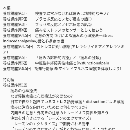
本編
養成講座第1回 検査で異常がなければ痛みは精神的なモノ?
養成講座第2回 プラセボ反応とノセボ反応の話①
養成講座第3回 プラセボ反応とノセボ反応の話②
養成講座第4回 痛みをストレスのセンサーとして使おう
養成講座第4.5回 注意の方向づけによる痛みの心理療法─Stress-
inducedanalgesiaの話と心身症の話
養成講座第4.75回 ストレスに鈍い病態(アレキシサイミアとアレキソミ
ア)
養成講座第5回 「痛みの診断的治療」と「痛みの分類」
養成講座第6回 中枢性神経障害性疼痛とDysfunctionalpain
養成講座第6.5回 認知行動療法(マインドフルネス瞑想)を体験しよう!
特別編
養成講座第1回
痛みの心理療法
なぜ慢性疼痛に心理療法が必要なの?
日常で自然と起きているストレス誘発鎮痛とdistractionによる鎮痛
痛みに注意を向けないためには何をすべきか?
内向きの注意と外向きの注意のトレードオフ関係を知ろう
注意を外向きにする「レーズンのエクササイズ」
「レーズンのエクササイズ」で期待される効果
「レーズンのエクササイズ」がよくわからなかった人のために