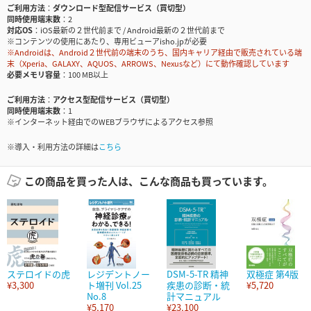
ご利用方法
ダウンロード型配信サービス（買切型）
同時使用端末数
2
対応OS
iOS最新の２世代前まで / Android最新の２世代前まで
※コンテンツの使用にあたり、専用ビューアisho.jpが必要
※Androidは、Android２世代前の端末のうち、国内キャリア経由で販売されている端
末（Xperia、GALAXY、AQUOS、ARROWS、Nexusなど）にて動作確認しています
必要メモリ容量
100 MB以上
ご利用方法
アクセス型配信サービス（買切型）
同時使用端末数
1
※インターネット経由でのWEBブラウザによるアクセス参照
※導入・利用方法の詳細は
こちら
この商品を買った人は、こんな商品も買っています。
ステロイドの虎
レジデントノー
DSM-5-TR 精神
双極症 第4版
¥3,300
ト増刊 Vol.25
疾患の診断・統
¥5,720
No.8
計マニュアル
¥5,170
¥23,100