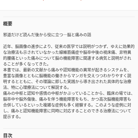
概要
邪道だけど読んだ後から役に立つ―脳と痛みの話
近年、脳画像の進歩により、従来の医学では説明がつかず、ゆえに効果的
な治療法も示されていなかった線維筋痛症や脳卒中後の視床痛、非特異
的腰痛といった痛みについて脳の機能障害に関連する病気と説明がされ
ることが多くなってきた。
本書では、最新の文献から痛みや認知機能の異常が起きるシステムを、
豊富な画像とともに脳機能の働きからマンガを交えつつわかりやすく説
明するとともに、その理論に即した実践から導き出された具体的な治療
法、特に心理療法について解説する。
痛みの中枢と認知や感情の中枢がかぶっていることから、臨床の場では、
脳卒中や脳外傷後、痛みを伴う機能障害をもち、かつ高次脳機能障害も
合併しているといった複雑な症例も多く経験する。このような症例に対
し、痛みと認知機能障害に同時に対応することのできる治療法について
提示する。
目次