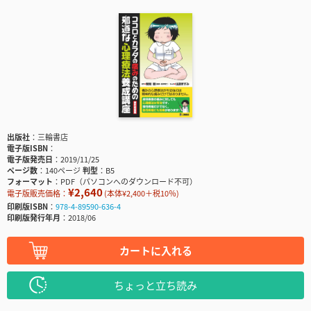
出版社
三輪書店
電子版ISBN
電子版発売日
2019/11/25
ページ数
140ページ
判型
B5
フォーマット
PDF（パソコンへのダウンロード不可）
¥2,640
電子版販売価格：
(本体¥2,400＋税10％)
印刷版ISBN
978-4-89590-636-4
印刷版発行年月
2018/06
カートに入れる
ちょっと立ち読み