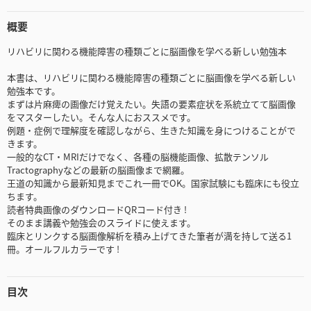
概要
リハビリに関わる機能障害の種類ごとに脳画像を学べる新しい勉強本
本書は、リハビリに関わる機能障害の種類ごとに脳画像を学べる新しい
勉強本です。
まずは片麻痺の画像だけ覚えたい。失語の要素症状を系統立てて脳画像
をマスターしたい。そんな人におススメです。
例題・症例で理解度を確認しながら、生きた知識を身につけることがで
きます。
一般的なCT・MRIだけでなく、各種の脳機能画像、拡散テンソル
Tractographyなどの最新の脳画像まで網羅。
王道の知識から最新知見までこれ一冊でOK。国家試験にも臨床にも役立
ちます。
読者特典画像のダウンロードQRコード付き !
そのまま講義や勉強会のスライドに使えます。
臨床とリンクする脳画像解析を積み上げてきた筆者が満を持して送る1
冊。オールフルカラーです !
目次