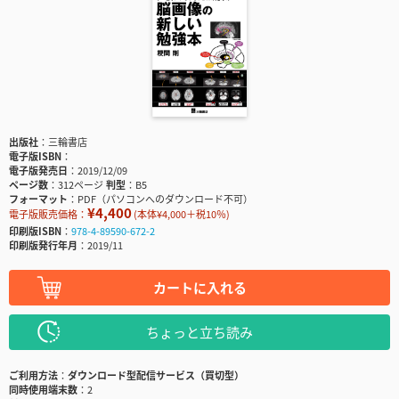
出版社
三輪書店
電子版ISBN
電子版発売日
2019/12/09
ページ数
312ページ
判型
B5
フォーマット
PDF（パソコンへのダウンロード不可）
¥4,400
電子版販売価格：
(本体¥4,000＋税10％)
印刷版ISBN
978-4-89590-672-2
印刷版発行年月
2019/11
カートに入れる
ちょっと立ち読み
ご利用方法
ダウンロード型配信サービス（買切型）
同時使用端末数
2