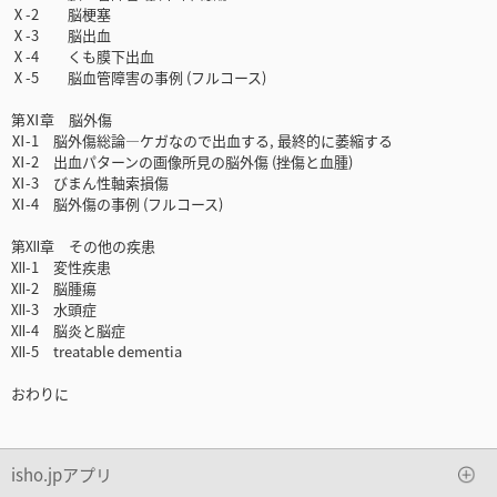
Ⅹ-2 脳梗塞
Ⅹ-3 脳出血
Ⅹ-4 くも膜下出血
Ⅹ-5 脳血管障害の事例 (フルコース)
第Ⅺ章 脳外傷
Ⅺ-1 脳外傷総論―ケガなので出血する, 最終的に萎縮する
Ⅺ-2 出血パターンの画像所見の脳外傷 (挫傷と血腫)
Ⅺ-3 びまん性軸索損傷
Ⅺ-4 脳外傷の事例 (フルコース)
第Ⅻ章 その他の疾患
Ⅻ-1 変性疾患
Ⅻ-2 脳腫瘍
Ⅻ-3 水頭症
Ⅻ-4 脳炎と脳症
Ⅻ-5 treatable dementia
おわりに
isho.jpアプリ