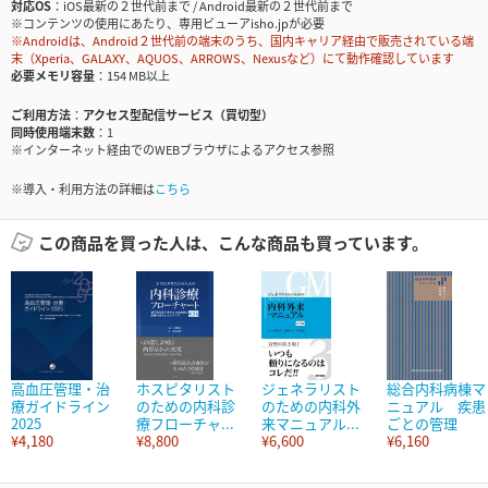
対応OS
iOS最新の２世代前まで / Android最新の２世代前まで
※コンテンツの使用にあたり、専用ビューアisho.jpが必要
※Androidは、Android２世代前の端末のうち、国内キャリア経由で販売されている端
末（Xperia、GALAXY、AQUOS、ARROWS、Nexusなど）にて動作確認しています
必要メモリ容量
154 MB以上
ご利用方法
アクセス型配信サービス（買切型）
同時使用端末数
1
※インターネット経由でのWEBブラウザによるアクセス参照
※導入・利用方法の詳細は
こちら
この商品を買った人は、こんな商品も買っています。
高血圧管理・治
ホスピタリスト
ジェネラリスト
総合内科病棟マ
療ガイドライン
のための内科診
のための内科外
ニュアル 疾患
2025
療フローチャ...
来マニュアル...
ごとの管理
¥4,180
¥8,800
¥6,600
¥6,160