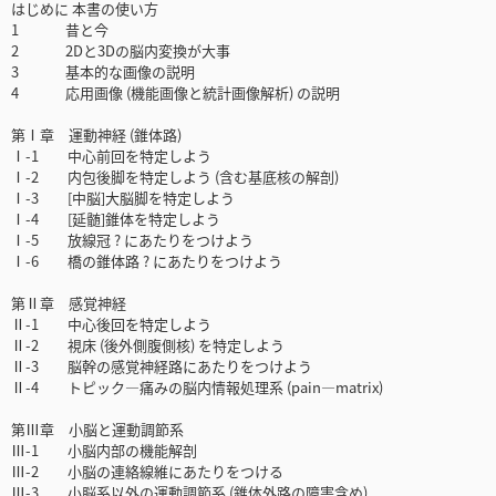
はじめに 本書の使い方
1 昔と今
2 2Dと3Dの脳内変換が大事
3 基本的な画像の説明
4 応用画像 (機能画像と統計画像解析) の説明
第Ⅰ章 運動神経 (錐体路)
Ⅰ-1 中心前回を特定しよう
Ⅰ-2 内包後脚を特定しよう (含む基底核の解剖)
Ⅰ-3 [中脳]大脳脚を特定しよう
Ⅰ-4 [延髄]錐体を特定しよう
Ⅰ-5 放線冠 ? にあたりをつけよう
Ⅰ-6 橋の錐体路 ? にあたりをつけよう
第Ⅱ章 感覚神経
Ⅱ-1 中心後回を特定しよう
Ⅱ-2 視床 (後外側腹側核) を特定しよう
Ⅱ-3 脳幹の感覚神経路にあたりをつけよう
Ⅱ-4 トピック―痛みの脳内情報処理系 (pain―matrix)
第Ⅲ章 小脳と運動調節系
Ⅲ-1 小脳内部の機能解剖
Ⅲ-2 小脳の連絡線維にあたりをつける
Ⅲ-3 小脳系以外の運動調節系 (錐体外路の障害含め)