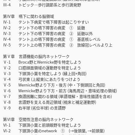
Ⅲ-4 トピック―歩行調節系と歩行誘発野
第Ⅳ章 嚥下に関わる脳領域
Ⅳ-1 テント下病変で嚥下障害は起こりやすい
Ⅳ-2 テント下の嚥下障害の病変 ① 延髄
Ⅳ-3 テント下の嚥下障害の病変 ② 延髄以外
Ⅳ-4 テント上の嚥下障害の病変 ① 基底核レベル
Ⅳ-5 テント上の嚥下障害の病変 ② 放線冠レベルより上
第Ⅴ章 言語機能の脳内ネットワーク
Ⅴ-1 Broca野とWernicke野を特定しよう
Ⅴ-2 口腔顔面領域の運動野を特定しよう
Ⅴ-3 下頭頂小葉を特定しよう (縁上回+角回)
Ⅴ-4 弓状束 (上縦束)にあたりをつけよう
Ⅴ-5 Wernicke野より下方・後方 (中・下側頭回と角回)
Ⅴ-6 Wernicke野より下方・前方 (海馬周辺・意味処理の領域)
Ⅴ-7 換語困難に関わる領域 (単語理解・意味性錯語を含め)
Ⅴ-8 言語野を支える周辺領域 (視床と補足運動野)
Ⅴ-9 右半球 (劣位半球) の言語野
第Ⅵ章 空間性注意の脳内ネットワーク
Ⅵ-1 下頭頂小葉と前頭眼野を特定しよう
Ⅵ-2 下頭頂小葉のnetwork ① (→後頭葉, →前頭葉)