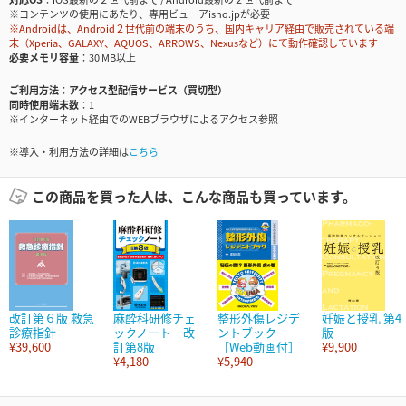
※コンテンツの使用にあたり、専用ビューアisho.jpが必要
※Androidは、Android２世代前の端末のうち、国内キャリア経由で販売されている端
末（Xperia、GALAXY、AQUOS、ARROWS、Nexusなど）にて動作確認しています
必要メモリ容量
30 MB以上
ご利用方法
アクセス型配信サービス（買切型）
同時使用端末数
1
※インターネット経由でのWEBブラウザによるアクセス参照
※導入・利用方法の詳細は
こちら
この商品を買った人は、こんな商品も買っています。
改訂第６版 救急
麻酔科研修チェ
整形外傷レジデ
妊娠と授乳 第4
診療指針
ックノート 改
ントブック
版
¥39,600
訂第8版
［Web動画付］
¥9,900
¥4,180
¥5,940