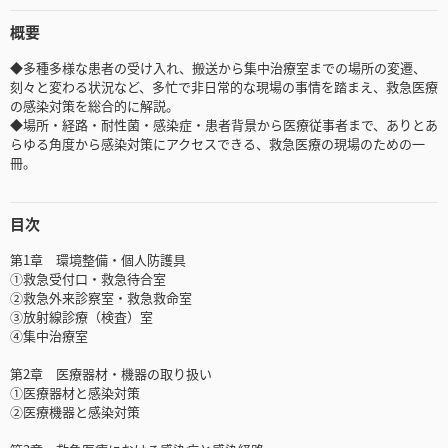
概要
◆多種多様な患者の受け入れ、搬送から集中治療室までの場所の変遷、
刻々と変わる状況など、多忙で非日常的な現場の事情を踏まえ、救急医療
の感染対策を総合的に解説。
◆場所・経路・耐性菌・感染症・患者背景から医療従事者まで、ありとあ
らゆる角度から感染対策にアクセスできる、救急医療の現場のための一
冊。
目次
第1章 環境整備・個人防護具
①救急受付口・救急待合室
②救急外来診察室・救急救命室
③放射線診療（検査）室
④集中治療室
第2章 医療器材・機器の取り扱い
①医療器材と感染対策
②医療機器と感染対策