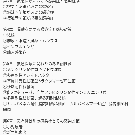
第3章 救急医療における感染症と感染経路
①空気予防策が必要な感染症
②飛沫予防策が必要な感染症
③接触予防策が必要な感染症
第4章 隔離を要する感染症と感染対策
①結核
②麻疹・水痘・風疹・ムンプス
③インフルエンザ
④輸入感染症
第5章 救急医療に関わりのある耐性菌
①メチシリン耐性黄色ブドウ球菌
②多剤耐性アシネトバクター
③基質特異性拡張型βラクタマーゼ産生菌
④多剤耐性緑膿菌
⑤βラクタマーゼ非産生アンピシリン耐性インフルエンザ菌
⑥多剤耐性結核菌、超多剤耐性結核
⑦カルバペネム耐性腸内細菌科細菌、カルバペネマーゼ産生腸内細菌科
細菌
第6章 患者背景別の感染症とその感染対策
①小児患者
②新生児患者