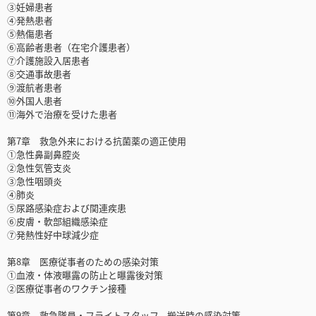
③妊婦患者
④発熱患者
⑤熱傷患者
⑥高齢者患者（在宅介護患者）
⑦介護施設入居患者
⑧交通事故患者
⑨渡航者患者
⑩外国人患者
⑪海外で治療を受けた患者
第7章 救急外来における抗菌薬の適正使用
①急性鼻副鼻腔炎
②急性気管支炎
③急性咽頭炎
④肺炎
⑤尿路感染症および関連疾患
⑥皮膚・軟部組織感染症
⑦発熱性好中球減少症
第8章 医療従事者のための感染対策
①血液・体液曝露の防止と曝露後対策
②医療従事者のワクチン接種
第9章 救急隊員・フライトスタッフ、搬送時の感染対策