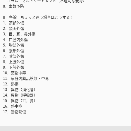
コラム マルトリートメント（不適切な養育）
8．事故予防
II 各論 ちょっと迷う場合はこうする！
1．頭部外傷
2．顔面外傷
3．目，耳，鼻外傷
4．口腔内外傷
5．胸部外傷
6．腹部外傷
7．陰部外傷
8．上肢外傷
9．下肢外傷
10．薬物中毒
11．家庭内薬品誤飲・中毒
12．熱傷
13．異物（消化管）
14．異物（呼吸器）
15．異物（耳，鼻）
16．熱中症
17．動物咬傷