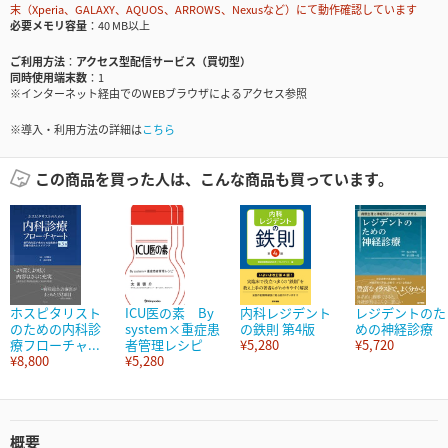
末（Xperia、GALAXY、AQUOS、ARROWS、Nexusなど）にて動作確認しています
必要メモリ容量
40 MB以上
ご利用方法
アクセス型配信サービス（買切型）
同時使用端末数
1
※インターネット経由でのWEBブラウザによるアクセス参照
※導入・利用方法の詳細は
こちら
この商品を買った人は、こんな商品も買っています。
ホスピタリスト
ICU医の素 By
内科レジデント
レジデントのた
のための内科診
system×重症患
の鉄則 第4版
めの神経診療
療フローチャ...
者管理レシピ
¥5,280
¥5,720
¥8,800
¥5,280
概要