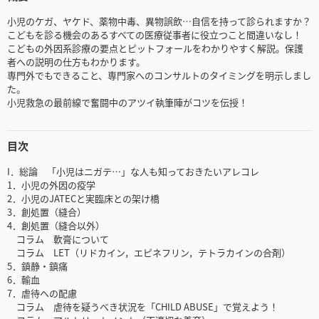
小児のケガ、ヤケド、薬物中毒、異物誤飲…自信を持って診られますか？
こどもを診る機会のあるすべての医療従事者に役立つこと間違いなし！
こどもの外因系診療の要点とピットフォールをわかりやすく解説。保護
者への説明の仕方もわかります。
専門外でもできること、専門家へのコンサルトのタイミングを明示しまし
た。
小児救急の最前線で奮闘中のアツイ執筆陣がコツを伝授！
目次
I．総論 「小児はニガテ…」な人も知っておきたいアレコレ
1．小児の外因の疫学
2．小児のJATECと実臨床との架け橋
3．創処置（縫合）
4．創処置（縫合以外）
コラム 軟膏について
コラム LET（リドカイン，エピネフリン，テトラカインの合剤）
5．鎮静・鎮痛
6．輸血
7．虐待への配慮
コラム 虐待を疑うべき状況を「CHILD ABUSE」で覚えよう！