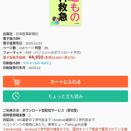
出版社
日本医事新報社
電子版ISBN
電子版発売日
2019/12/23
ページ数
218ページ
判型
B5
フォーマット
PDF（パソコンへのダウンロード不可）
¥4,950
電子版販売価格：
(本体¥4,500＋税10％)
印刷版ISBN
978-4-7849-4649-5
印刷版発行年月
2019/12
カートに入れる
ちょっと立ち読み
ご利用方法
ダウンロード型配信サービス（買切型）
同時使用端末数
2
対応OS
iOS最新の２世代前まで / Android最新の２世代前まで
※コンテンツの使用にあたり、専用ビューアisho.jpが必要
※Androidは、Android２世代前の端末のうち、国内キャリア経由で販売されている端