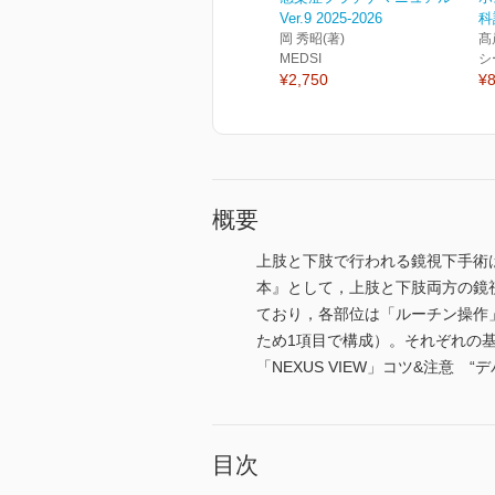
Ver.9 2025-2026
科
岡 秀昭(著)
髙
MEDSI
シ
¥2,750
¥8
概要
上肢と下肢で行われる鏡視下手術は
本』として，上肢と下肢両方の鏡
ており，各部位は「ルーチン操作
ため1項目で構成）。それぞれの
「NEXUS VIEW」コツ&注
目次