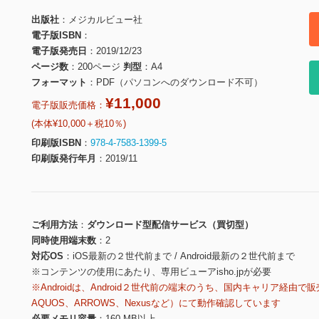
出版社
メジカルビュー社
電子版ISBN
電子版発売日
2019/12/23
ページ数
200ページ
判型
A4
フォーマット
PDF（パソコンへのダウンロード不可）
¥11,000
電子版販売価格：
(本体¥10,000＋税10％)
印刷版ISBN
978-4-7583-1399-5
印刷版発行年月
2019/11
ご利用方法
ダウンロード型配信サービス（買切型）
同時使用端末数
2
対応OS
iOS最新の２世代前まで / Android最新の２世代前まで
※コンテンツの使用にあたり、専用ビューアisho.jpが必要
※Androidは、Android２世代前の端末のうち、国内キャリア経由で販
AQUOS、ARROWS、Nexusなど）にて動作確認しています
必要メモリ容量
160 MB以上