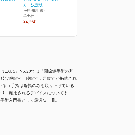
方 決定版
松原 知康(編)
羊土社
¥4,950
XUS』No.20では『関節鏡手術の基
下肢は股関節，膝関節，足関節が掲載され
いる（手指は母指のみを取り上げている
おり，頻用されるデバイスについても
視下手術入門書として最適な一冊。