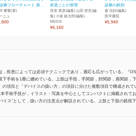
診療フローチャート 第...
疾患ごとの管理
診療の鉄則
岸 勝繁(著)
筒泉 貴彦(編集) 山田 悠史(編
森 信好(編集)
ーニュ
集) 小坂 鎮太郎(編集)
医学書院
,800
MEDSI
¥5,940
¥6,160
，疾患によっては必須テクニックであり，適応も広がっている。『OS NE
視下手術を1冊に纏めている。上肢は手指，手関節，肘関節，肩関節，
」の項目と「デバイスの扱い方」の項目に分けた複数項目で構成されて
基本手術手技が，イラスト・写真を中心としてコンパクトに掲載されて
意 “デバイス”として，扱い方の注意点が解説されている。上肢と下肢の鏡