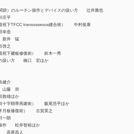
関節）のルーチン操作とデバイスの扱い方 辻井雅也
川庄平
TFCC transosseous縫合術） 中村俊康
田幸造
 新井 猛
谷啓之
鏡視下腱板修復術） 鈴木一秀
の扱い方 橋口 宏ほか
島健介
 山藤 崇
前敦雄ほか
前十字靱帯再建術） 飯尾浩平ほか
半月板修復術） 古賀英之
村一朗
操作 松井智裕ほか
方 高尾昌人