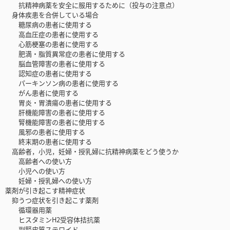
抗精神病薬を安全に服用するために（投与の注意点）
身体疾患を合併している場合
糖尿病の患者に使用する
高血圧症の患者に使用する
心筋梗塞の患者に使用する
肥満・脂質異常症の患者に使用する
脳血管障害の患者に使用する
認知症の患者に使用する
パーキンソン病の患者に使用する
がん患者に使用する
胃炎・胃潰瘍の患者に使用する
肝機能障害の患者に使用する
腎機能障害の患者に使用する
風邪の患者に使用する
終末期の患者に使用する
高齢者，小児，妊婦・授乳婦に抗精神病薬をどう使うか
高齢者への使い方
小児への使い方
妊婦・授乳婦への使い方
薬剤が引き起こす精神症状
抑うつ症状を引き起こす薬剤
循環器用薬
ヒスタミンH2受容体拮抗薬
副腎皮質ステロイド