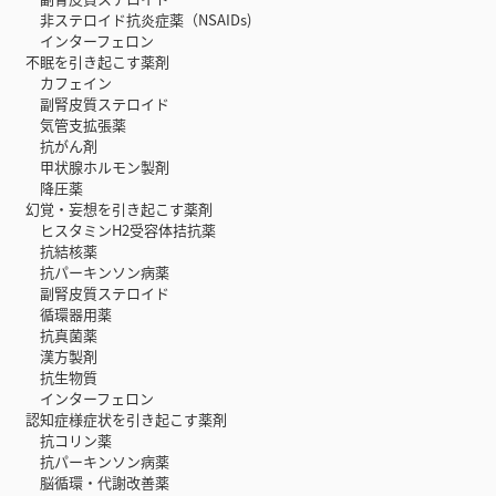
非ステロイド抗炎症薬（NSAIDs)
インターフェロン
不眠を引き起こす薬剤
カフェイン
副腎皮質ステロイド
気管支拡張薬
抗がん剤
甲状腺ホルモン製剤
降圧薬
幻覚・妄想を引き起こす薬剤
ヒスタミンH2受容体拮抗薬
抗結核薬
抗パーキンソン病薬
副腎皮質ステロイド
循環器用薬
抗真菌薬
漢方製剤
抗生物質
インターフェロン
認知症様症状を引き起こす薬剤
抗コリン薬
抗パーキンソン病薬
脳循環・代謝改善薬