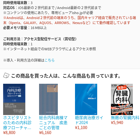
同時使用端末数
3
対応OS
iOS最新の２世代前まで / Android最新の２世代前まで
※コンテンツの使用にあたり、専用ビューアisho.jpが必要
※Androidは、Android２世代前の端末のうち、国内キャリア経由で販売されている端
末（Xperia、GALAXY、AQUOS、ARROWS、Nexusなど）にて動作確認しています
必要メモリ容量
16 MB以上
ご利用方法
アクセス型配信サービス（買切型）
同時使用端末数
1
※インターネット経由でのWEBブラウザによるアクセス参照
※導入・利用方法の詳細は
こちら
この商品を買った人は、こんな商品も買っています。
ホスピタリスト
総合内科病棟マ
糖尿病治療ガイ
無敵の腎臓内科
のための内科診
ニュアル 疾患
ド2024
¥5,940
療フローチャ...
ごとの管理
¥1,100
¥8,800
¥6,160