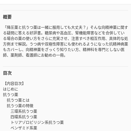
概要
「降圧薬と抗うつ薬は一緒に服用しても大丈夫？」そんな向精神薬に関す
る疑問に答える好評書。糖尿病や高血圧、腎機能障害などを合併してい
る場合の薬の使い方をさらに充実させ、注意すべき相互作用、具体的な処
方例まで解説。うつ病や双極性障害にも使われるようになった抗精神病薬
もカバーし、向精神薬をざっくり知りたい方、精神科を専門としない医
師、薬剤師、看護師にお勧めの一冊。
目次
【内容目次】
はじめに
抗うつ薬
抗うつ薬とは
抗うつ薬の特徴
三環系抗うつ薬
四環系抗うつ薬
トリアゾロピリジン系抗うつ薬
ベンザミド系薬