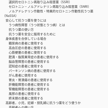
選択的セロトニン再取り込み阻害薬（SSRI）
セロトニン・ノルアドレナリン再取り込み阻害薬（SNRI）
ノルアドレナリン作動性・特異的セロトニン作動性抗うつ薬
（NaSSA）
安心して抗うつ薬を使うには
うつ病性障害（うつ状態とうつ病）とは
抗うつ薬の使い方
抗うつ薬を安全に服用するために
身体疾患を合併している場合
糖尿病の患者に使用する
高血圧症の患者に使用する
心筋梗塞の患者に使用する
肥満・脂質異常症の患者に使用する
脳血管障害の患者に使用する
認知症の患者に使用する
パーキンソン病の患者に使用する
がん患者に使用する
胃炎・胃潰瘍の患者に使用する
肝機能障害の患者に使用する
腎機能障害の患者に使用する
風邪の患者に使用する
終末期の患者に使用する
高齢者，小児，妊婦・授乳婦に抗うつ薬をどう使うか
高齢者への使い方