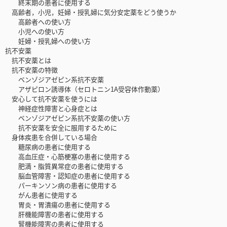
終末期の患者に使用する
高齢者，小児，妊婦・授乳婦に気分安定薬をどう使うか
高齢者への使い方
小児への使い方
妊婦・授乳婦への使い方
抗不安薬
抗不安薬とは
抗不安薬の特徴
ベンゾジアゼピン系抗不安薬
アザピロン誘導体（セロトニン1A受容体作動薬）
安心して抗不安薬を使うには
神経症性障害と心身症とは
ベンゾジアゼピン系抗不安薬の使い方
抗不安薬を安全に服用するために
身体疾患を合併している場合
糖尿病の患者に使用する
高血圧症・心筋梗塞の患者に使用する
肥満・脂質異常症の患者に使用する
脳血管障害・認知症の患者に使用する
パーキンソン病の患者に使用する
がん患者に使用する
胃炎・胃潰瘍の患者に使用する
肝機能障害の患者に使用する
腎機能障害の患者に使用する