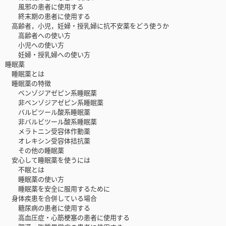
風邪の患者に使用する
終末期の患者に使用する
高齢者，小児，妊婦・授乳婦に抗不安薬をどう使うか
高齢者への使い方
小児への使い方
妊婦・授乳婦への使い方
睡眠薬
睡眠薬とは
睡眠薬の特徴
ベンゾジアゼピン系睡眠薬
非ベンゾジアゼピン系睡眠薬
バルビツール酸系睡眠薬
非バルビツール酸系睡眠薬
メラトニン受容体作動薬
オレキシン受容体拮抗薬
その他の睡眠薬
安心して睡眠薬を使うには
不眠とは
睡眠薬の使い方
睡眠薬を安全に服用するために
身体疾患を合併している場合
糖尿病の患者に使用する
高血圧症・心筋梗塞の患者に使用する