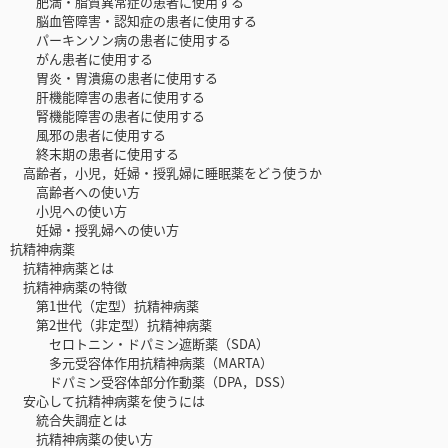
肥満・脂質異常症の患者に使用する
脳血管障害・認知症の患者に使用する
パーキンソン病の患者に使用する
がん患者に使用する
胃炎・胃潰瘍の患者に使用する
肝機能障害の患者に使用する
腎機能障害の患者に使用する
風邪の患者に使用する
終末期の患者に使用する
高齢者，小児，妊婦・授乳婦に睡眠薬をどう使うか
高齢者への使い方
小児への使い方
妊婦・授乳婦への使い方
抗精神病薬
抗精神病薬とは
抗精神病薬の特徴
第1世代（定型）抗精神病薬
第2世代（非定型）抗精神病薬
セロトニン・ドパミン遮断薬（SDA）
多元受容体作用抗精神病薬（MARTA）
ドパミン受容体部分作動薬（DPA，DSS）
安心して抗精神病薬を使うには
統合失調症とは
抗精神病薬の使い方