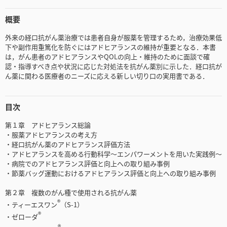
概要
外来の経口抗がん薬治療では患者自身が服薬を管理するため，治療効果低
下や副作用重篤化を防ぐにはアドヒアランスの維持が重要となる．本書
は，がん患者のアドヒアランスやQOLの向上・維持のために面談で確
認・指導すべき点や状況に応じた対処法を抗がん薬別に示した．経口抗が
ん薬に関わる医療者のニーズに応える新しい切り口の実用書である．
目次
第１章 アドヒアランス総論
・服薬アドヒアランスの考え方
・経口抗がん薬のアドヒアランス評価方法
・アドヒアランスを高める行動科学〜エンパワーメントを用いた実践例〜
・病院でのアドヒアランス評価と向上への取り組み事例
・節薬バッグ運動におけるアドヒアランス評価と向上への取り組み事例
第２章 複数のがん種で使用される抗がん薬
®
・ティーエスワン
（S-1）
®
・ゼローダ
®