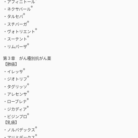
・アフィニトール
®
・ネクサバール
®
・タルセバ
®
・スチバーガ
®
・ヴォトリエント
®
・スーテント
®
・リムパーザ
第３章 がん種別抗がん薬
【肺癌】
®
・イレッサ
®
・ジオトリフ
®
・タグリッソ
®
・アレセンサ
®
・ローブレナ
®
・ジカディア
®
・ビジンプロ
【乳癌】
®
・ノルバデックス
®
・アリミデックス