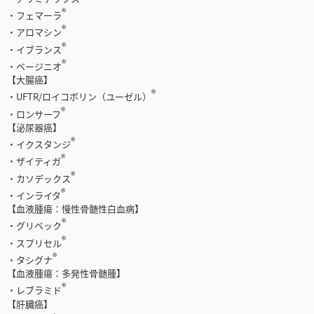
®
・フェマーラ
®
・アロマシン
®
・イブランス
®
・ベージニオ
【大腸癌】
®
・UFTR/ロイコボリン（ユーゼル）
®
・ロンサーフ
【泌尿器癌】
®
・イクスタンジ
®
・ザイティガ
®
・カソデックス
®
・インライタ
【血液腫瘍：慢性骨髄性白血病】
®
・グリベック
®
・スプリセル
®
・タシグナ
【血液腫瘍：多発性骨髄腫】
®
・レブラミド
【肝臓癌】