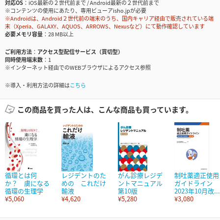
対応OS
iOS最新の２世代前まで / Android最新の２世代前まで
※コンテンツの使用にあたり、専用ビューアisho.jpが必要
※Androidは、Android２世代前の端末のうち、国内キャリア経由で販売されている端
末（Xperia、GALAXY、AQUOS、ARROWS、Nexusなど）にて動作確認しています
必要メモリ容量
28 MB以上
ご利用方法
アクセス型配信サービス（買切型）
同時使用端末数
1
※インターネット経由でのWEBブラウザによるアクセス参照
※導入・利用方法の詳細は
こちら
この商品を買った人は、こんな商品も買っています。
循環とは何
レジデントのた
がん診療レジデ
制吐薬適正使用
か？ 虜になる
めの これだけ
ントマニュアル
ガイドライン
循環の生理学
輸液
第10版
2023年10月改...
¥5,060
¥4,620
¥5,280
¥3,080