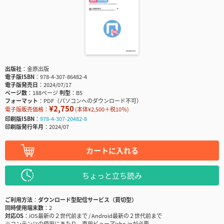
出版社
金原出版
電子版ISBN
978-4-307-86482-4
電子版発売日
2024/07/17
ページ数
188ページ
判型
B5
フォーマット
PDF（パソコンへのダウンロード不可）
¥2,750
電子版販売価格：
(本体¥2,500＋税10％)
印刷版ISBN
978-4-307-20482-8
印刷版発行年月
2024/07
カートに入れる
ちょっと立ち読み
ご利用方法
ダウンロード型配信サービス（買切型）
同時使用端末数
2
対応OS
iOS最新の２世代前まで / Android最新の２世代前まで
※コンテンツの使用にあたり、専用ビューアisho.jpが必要