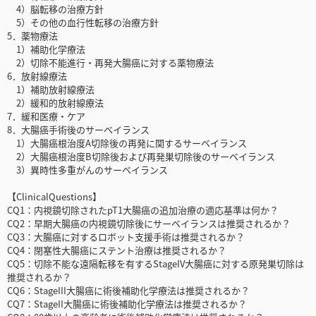
4）脳転移の治療方針
5）その他の血行性転移の治療方針
5．薬物療法
1）補助化学療法
2）切除不能進行・再発大腸癌に対する薬物療法
6．放射線療法
1）補助放射線療法
2）緩和的放射線療法
7．緩和医療・ケア
8．大腸癌手術後のサーベイランス
1）大腸癌根治度A切除後の再発に関するサーベイランス
2）大腸癌根治度B切除後および再発巣切除後のサーベイランス
3）異時性多重がんのサーベイランス
【ClinicalQuestions】
CQ1：内視鏡切除されたpT1大腸癌の追加治療の適応基準は何か？
CQ2：早期大腸癌の内視鏡切除後にサーベイランスは推奨されるか？
CQ3：大腸癌に対するロボット支援手術は推奨されるか？
CQ4：閉塞性大腸癌にステント治療は推奨されるか？
CQ5：切除不能な遠隔転移を有するStageIV大腸癌に対する原発巣切除は
推奨されるか？
CQ6：StageIII大腸癌に術後補助化学療法は推奨されるか？
CQ7：StageII大腸癌に術後補助化学療法は推奨されるか？