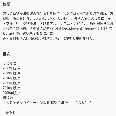
概要
前版の薬物療法領域の部分改訂を経て、今版ではすべての領域を刷新。内
視鏡治療におけるunderwaterEMR（UEMR）、外科治療におけるロボッ
ト支援手術、薬物療法におけるアルゴリズム・レジメン、放射線療法にお
ける粒子線治療、直腸癌に対するTotal Neoadjuvant Therapy（TNT）な
ど、最新の研究成果をもとに記載。
巻末資料も「大腸癌取扱い規約 第9版」に準拠し更新された。
目次
はじめに
2022年版 序
2019年版 序
2016年版 序
2014年版 序
2010年版 序
2009年版 序
初版 序
『大腸癌治療ガイドライン医師用2024 年版』 主な改訂点
【総論】