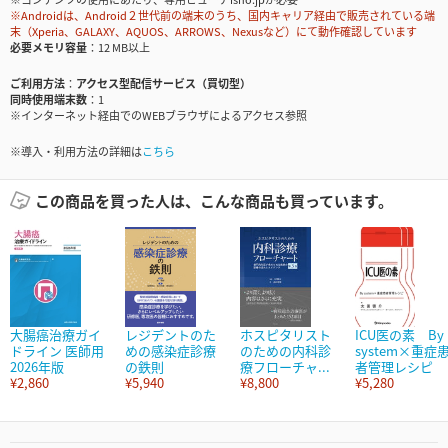
※Androidは、Android２世代前の端末のうち、国内キャリア経由で販売されている端
末（Xperia、GALAXY、AQUOS、ARROWS、Nexusなど）にて動作確認しています
必要メモリ容量
12 MB以上
ご利用方法
アクセス型配信サービス（買切型）
同時使用端末数
1
※インターネット経由でのWEBブラウザによるアクセス参照
※導入・利用方法の詳細は
こちら
この商品を買った人は、こんな商品も買っています。
大腸癌治療ガイ
レジデントのた
ホスピタリスト
ICU医の素 By
ドライン 医師用
めの感染症診療
のための内科診
system×重症
2026年版
の鉄則
療フローチャ...
者管理レシピ
¥2,860
¥5,940
¥8,800
¥5,280