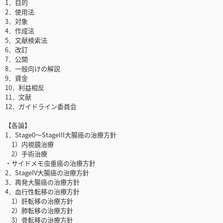
1．目的
2．使用法
3．対象
4．作成法
5．文献検索法
6．改訂
7．公開
8．一般向けの解説
9．資金
10．利益相反
11．文献
12．ガイドライン委員会
【各論】
1．Stage0〜StageIII大腸癌の治療方針
1）内視鏡治療
2）手術治療
・サイドメモ虫垂癌の治療方針
2．StageIV大腸癌の治療方針
3．再発大腸癌の治療方針
4．血行性転移の治療方針
1）肝転移の治療方針
2）肺転移の治療方針
3）骨転移の治療方針