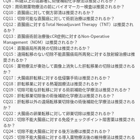
CQ8：80歳以上の高齢者に術後補助化学療法は推奨されるか？
CQ9：周術期薬物療法の前にバイオマーカー検査は推奨されるか？
CQ10：直腸癌に対して側方郭清は推奨されるか？
CQ11：切除可能な直腸癌に対して術前治療は推奨されるか？
CQ12：直腸癌に対するTotal Neoadjuvant Therapy（TNT）は推奨され
るか？
CQ13：直腸癌術前治療後cCR症例に対するNon-Operative
Management（NOM）は推奨されるか？
CQ14：直腸癌局所再発の切除は推奨されるか？
CQ15：遠隔転移のない切除不能直腸癌局所再発に対する放射線治療は推
奨されるか？
CQ16：薬物療法が奏効して画像上消失した肝転移巣の切除は推奨される
か？
CQ17：大腸癌肝転移に対する低侵襲手術は推奨されるか？
CQ18：肝転移巣に対する熱凝固療法は推奨されるか？
CQ19：切除可能な肝転移に対する術前補助化学療法は推奨されるか？
CQ20：肝転移巣切除後の術後補助化学療法は推奨されるか？
CQ21：肝転移以外の遠隔転移巣切除後の術後補助化学療法は推奨される
か？
CQ22：大腸癌の卵巣転移に対して卵巣切除は推奨されるか？
CQ23：切除不能大腸癌に対する免疫チェックポイント阻害薬は推奨され
るか？
CQ24：切除不能大腸癌に対する後方治療は推奨されるか？
CQ25：切除不能大腸癌に対する導入薬物療法後の維持療法は推奨される