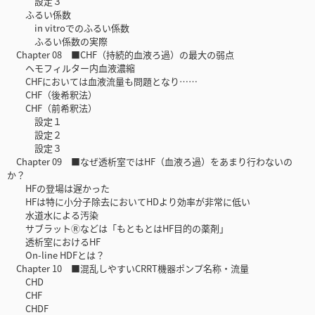
設定３
ふるい係数
in vitroでのふるい係数
ふるい係数の実際
Chapter 08 ■CHF（持続的血液ろ過）の最大の弱点
ヘモフィルター内血液濃縮
CHFにおいては血液流量も問題となり……
CHF（後希釈法）
CHF（前希釈法）
設定１
設定２
設定３
Chapter 09 ■なぜ透析室ではHF（血液ろ過）をあまり行わないの
か？
HFの登場は遅かった
HFは特に小分子除去においてHDより効率が非常に低い
水道水による汚染
サブラットⓇなどは「もともとはHF目的の薬剤」
透析室におけるHF
On-line HDFとは？
Chapter 10 ■混乱しやすいCRRT機器ポンプ名称・流量
CHD
CHF
CHDF