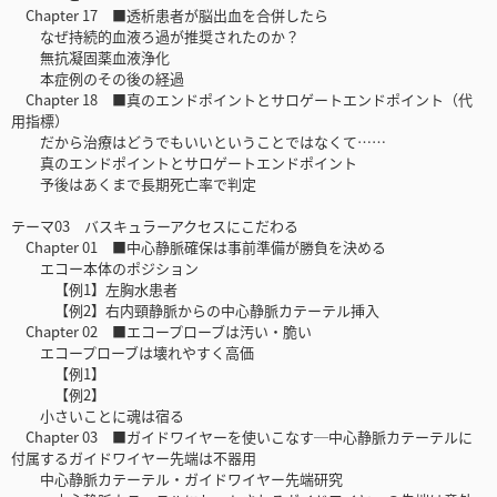
Chapter 17 ■透析患者が脳出血を合併したら
なぜ持続的血液ろ過が推奨されたのか？
無抗凝固薬血液浄化
本症例のその後の経過
Chapter 18 ■真のエンドポイントとサロゲートエンドポイント（代
用指標）
だから治療はどうでもいいということではなくて……
真のエンドポイントとサロゲートエンドポイント
予後はあくまで長期死亡率で判定
テーマ03 バスキュラーアクセスにこだわる
Chapter 01 ■中心静脈確保は事前準備が勝負を決める
エコー本体のポジション
【例1】左胸水患者
【例2】右内頸静脈からの中心静脈カテーテル挿入
Chapter 02 ■エコープローブは汚い・脆い
エコープローブは壊れやすく高価
【例1】
【例2】
小さいことに魂は宿る
Chapter 03 ■ガイドワイヤーを使いこなす─中心静脈カテーテルに
付属するガイドワイヤー先端は不器用
中心静脈カテーテル・ガイドワイヤー先端研究