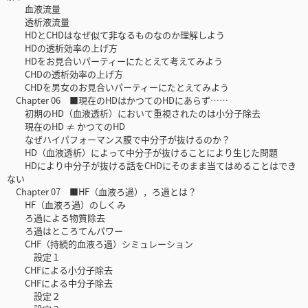
血液流量
透析液流量
HDとCHDはなぜ似て非なるものなのか理解しよう
HDの透析効率の上げ方
HDをお見合いパーティーにたとえて考えてみよう
CHDの透析効率の上げ方
CHDを男女のお見合いパーティーにたとえてみよう
Chapter 06 ■現在のHDはかつてのHDにあらず……
初期のHD（血液透析）において重視されたのは小分子除去
現在のHD ≠ かつてのHD
なぜハイパフォーマンス膜で中分子が抜けるのか？
HD（血液透析）によって中分子が抜けることにより生じた問題
HDにより中分子が抜ける話をCHDにそのまま当てはめることはでき
ない
Chapter 07 ■HF（血液ろ過），ろ過とは？
HF（血液ろ過）のしくみ
ろ過による物質除去
ろ過はところてんパワー
CHF（持続的血液ろ過）シミュレーション
設定１
CHFによる小分子除去
CHFによる中分子除去
設定２