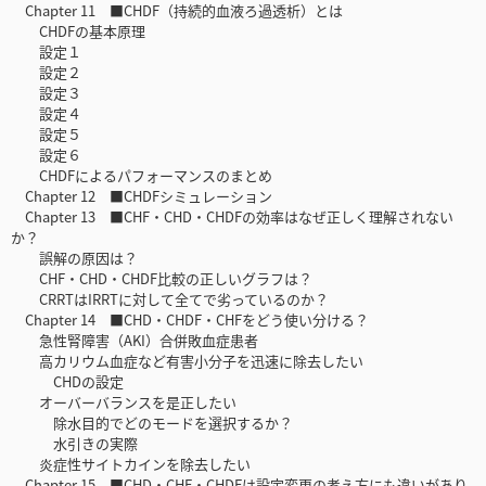
Chapter 11 ■CHDF（持続的血液ろ過透析）とは
CHDFの基本原理
設定１
設定２
設定３
設定４
設定５
設定６
CHDFによるパフォーマンスのまとめ
Chapter 12 ■CHDFシミュレーション
Chapter 13 ■CHF・CHD・CHDFの効率はなぜ正しく理解されない
か？
誤解の原因は？
CHF・CHD・CHDF比較の正しいグラフは？
CRRTはIRRTに対して全てで劣っているのか？
Chapter 14 ■CHD・CHDF・CHFをどう使い分ける？
急性腎障害（AKI）合併敗血症患者
高カリウム血症など有害小分子を迅速に除去したい
CHDの設定
オーバーバランスを是正したい
除水目的でどのモードを選択するか？
水引きの実際
炎症性サイトカインを除去したい
Chapter 15 ■CHD・CHF・CHDFは設定変更の考え方にも違いがあり