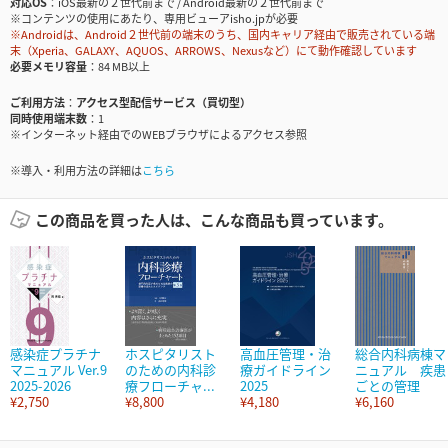
対応OS
iOS最新の２世代前まで / Android最新の２世代前まで
※コンテンツの使用にあたり、専用ビューアisho.jpが必要
※Androidは、Android２世代前の端末のうち、国内キャリア経由で販売されている端
末（Xperia、GALAXY、AQUOS、ARROWS、Nexusなど）にて動作確認しています
必要メモリ容量
84 MB以上
ご利用方法
アクセス型配信サービス（買切型）
同時使用端末数
1
※インターネット経由でのWEBブラウザによるアクセス参照
※導入・利用方法の詳細は
こちら
この商品を買った人は、こんな商品も買っています。
感染症プラチナ
ホスピタリスト
高血圧管理・治
総合内科病棟マ
マニュアル Ver.9
のための内科診
療ガイドライン
ニュアル 疾患
2025-2026
療フローチャ...
2025
ごとの管理
¥2,750
¥8,800
¥4,180
¥6,160