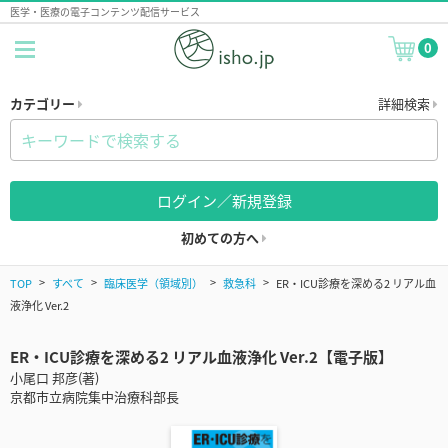
医学・医療の電子コンテンツ配信サービス
0
カテゴリー
詳細検索
ログイン／新規登録
初めての方へ
TOP
すべて
臨床医学（領域別）
救急科
ER・ICU診療を深める2 リアル血
液浄化 Ver.2
ER・ICU診療を深める2 リアル血液浄化 Ver.2【電子版】
小尾口 邦彦(著)
京都市立病院集中治療科部長