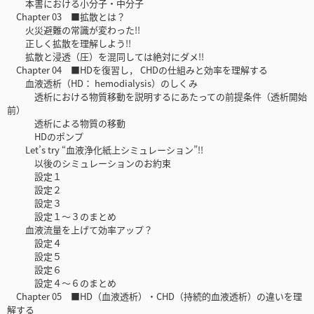
本書における小分子・中分子
Chapter 03 ■拡散とは？
火災避難の常識が変わった!!
正しく拡散を理解しよう!!
拡散と浸透（圧）を混同しては絶対にダメ!!
Chapter 04 ■HDを復習し， CHDの仕組みと効率を理解する
血液透析（HD： hemodialysis）のしくみ
透析における物質移動を説明するにあたっての前提条件（透析開始
前）
透析による物質の移動
HDのポンプ
Let’s try “血液浄化紙上シミュレーション”!!
以後のシミュレーションのお約束
設定１
設定２
設定３
設定１〜３のまとめ
血液流量を上げて効率アップ？
設定４
設定５
設定６
設定４〜６のまとめ
Chapter 05 ■HD（血液透析）・CHD（持続的血液透析）の違いを理
解する