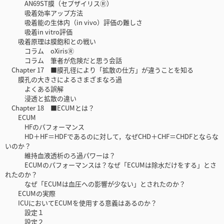
AN69ST膜（セプザイリスⓇ）
吸着効率アップ方法
吸着能の生体内（in vivo）評価の難しさ
吸着in vitro評価
吸着原理は膜飽和との戦い
コラム oXirisⓇ
コラム 筆者が危険だと思う会話
Chapter 17 ■膜孔径により「拡散の仕方」が違うことを知る
膜孔の大きさによるさまざまなろ過
よくある誤解
浸透と拡散の違い
Chapter 18 ■ECUMとは？
ECUM
HFのパフォーマンス
HD＋HF＝HDFであるのに対して，なぜCHD＋CHF＝CHDFとならな
いのか？
維持血液透析のろ過パワーは？
ECUMのパフォーマンスは？なぜ「ECUMは除水だけをする」とさ
れたのか？
なぜ「ECUMは血圧への影響が少ない」とされたのか？
ECUMの実際
ICUにおいてECUMを使用する意義はあるのか？
設定１
設定２