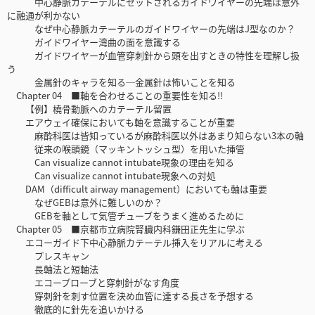
中心静脈カテーテルにセットされるガイドワイヤーの先端は意外
に融通が利かない
なぜ中心静脈カテーテルのガイドワイヤーの先端はJ型なのか？
ガイドワイヤー湾曲の面を意識する
ガイドワイヤーが血管穿刺針から頭を出すときの特性を理解し扱
う
金属針のキャラを知る─金属針は怖いことを知る
Chapter 04 ■軸を合わせることの重要性を知る!!
【例】橈骨動脈へのカテーテル留置
エアウェイ確保においても軸を意識することが重要
麻酔科医は皆知っているが麻酔科医以外はあまり知らない3本の軸
従来の喉頭鏡（マッキントッシュ型）を用いた挿管
Can visualize cannot intubate現象の理由を知る
Can visualize cannot intubate現象への対処
DAM（difficult airway management）においても軸は重要
なぜGEBは意外に難しいのか？
GEBを軸として気管チューブをうまく進めるために
Chapter 05 ■京都市立病院腎臓内科鎌田正先生に学ぶ
エコーガイド下中心静脈カテーテル挿入をリアルに考える
プレスキャン
長軸法と短軸法
エコープローブと穿刺針がなす角度
穿刺針を刺す位置を決め血管に達する長さを予想する
徹底的に針先を追いかける