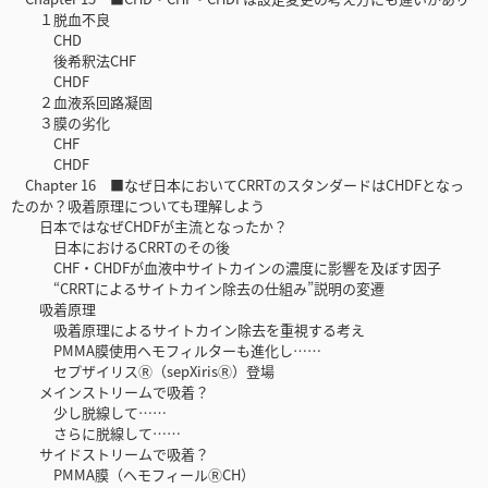
１脱血不良
CHD
後希釈法CHF
CHDF
２血液系回路凝固
３膜の劣化
CHF
CHDF
Chapter 16 ■なぜ日本においてCRRTのスタンダードはCHDFとなっ
たのか？吸着原理についても理解しよう
日本ではなぜCHDFが主流となったか？
日本におけるCRRTのその後
CHF・CHDFが血液中サイトカインの濃度に影響を及ぼす因子
“CRRTによるサイトカイン除去の仕組み”説明の変遷
吸着原理
吸着原理によるサイトカイン除去を重視する考え
PMMA膜使用ヘモフィルターも進化し……
セプザイリスⓇ（sepXirisⓇ）登場
メインストリームで吸着？
少し脱線して……
さらに脱線して……
サイドストリームで吸着？
PMMA膜（ヘモフィールⓇCH）