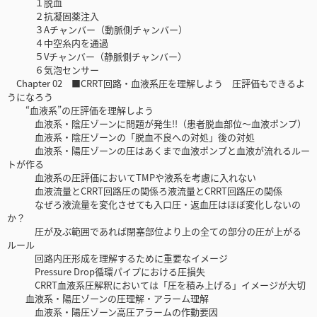
１脱血
２抗凝固薬注入
３Aチャンバー（動脈側チャンバー）
４中空糸内を通過
５Vチャンバー（静脈側チャンバー）
６気泡センサー
Chapter 02 ■CRRT回路・血液系圧を理解しよう 圧評価もできるよ
うになろう
“血液系”の圧評価を理解しよう
血液系・陰圧ゾーンに問題が発生!!（患者脱血部位〜血液ポンプ）
血液系・陰圧ゾーンの「脱血不良への対処」後の対処
血液系・陽圧ゾーンの圧はあくまで血液ポンプと血液が流れるルー
トが作る
血液系の圧評価においてTMPや液系を考慮に入れない
血液流量とCRRT回路圧の関係ろ液流量とCRRT回路圧の関係
なぜろ液流量を変化させても入口圧・返血圧はほぼ変化しないの
か？
圧が及ぶ範囲であれば閉塞部位より上の全ての部分の圧が上がる
ルール
回路内圧形成を理解するために重要なイメージ
Pressure Drop循環パイプにおける圧損失
CRRT血液系圧解釈においては「圧を積み上げる」イメージが大切
血液系・陽圧ゾーンの圧理解・アラーム理解
血液系・陽圧ゾーン高圧アラームの作動要因