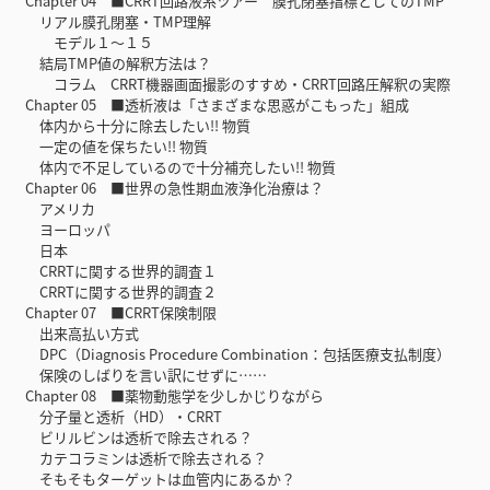
Chapter 04 ■CRRT回路液系ツアー 膜孔閉塞指標としてのTMP
リアル膜孔閉塞・TMP理解
モデル１〜１５
結局TMP値の解釈方法は？
コラム CRRT機器画面撮影のすすめ・CRRT回路圧解釈の実際
Chapter 05 ■透析液は「さまざまな思惑がこもった」組成
体内から十分に除去したい!! 物質
一定の値を保ちたい!! 物質
体内で不足しているので十分補充したい!! 物質
Chapter 06 ■世界の急性期血液浄化治療は？
アメリカ
ヨーロッパ
日本
CRRTに関する世界的調査１
CRRTに関する世界的調査２
Chapter 07 ■CRRT保険制限
出来高払い方式
DPC（Diagnosis Procedure Combination：包括医療支払制度）
保険のしばりを言い訳にせずに……
Chapter 08 ■薬物動態学を少しかじりながら
分子量と透析（HD）・CRRT
ビリルビンは透析で除去される？
カテコラミンは透析で除去される？
そもそもターゲットは血管内にあるか？