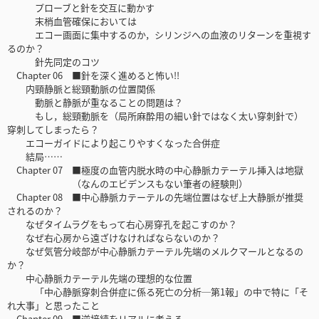
プローブと針を交互に動かす
末梢血管確保においては
エコー画面に集中するのか，シリンジへの血液のリターンを重視す
るのか？
針先同定のコツ
Chapter 06 ■針を深く進めると怖い!!
内頸静脈と総頸動脈の位置関係
動脈と静脈が重なることの問題は？
もし，総頸動脈を（局所麻酔用の細い針ではなく太い穿刺針で）
穿刺してしまったら？
エコーガイドにより起こりやすくなった合併症
結局……
Chapter 07 ■極度の血管内脱水時の中心静脈カテーテル挿入は地獄
（なんのエビデンスもない筆者の経験則）
Chapter 08 ■中心静脈カテーテルの先端位置はなぜ上大静脈が推奨
されるのか？
なぜタイムラグをもって右心房穿孔を起こすのか？
なぜ右心房から遠ざけなければならないのか？
なぜ気管分岐部が中心静脈カテーテル先端のメルクマールとなるの
か？
中心静脈カテーテル先端の理想的な位置
「中心静脈穿刺合併症に係る死亡の分析─第1報」の中で特に「そ
れ大事」と思ったこと
Chapter 09 ■逆接続をリアルに考える