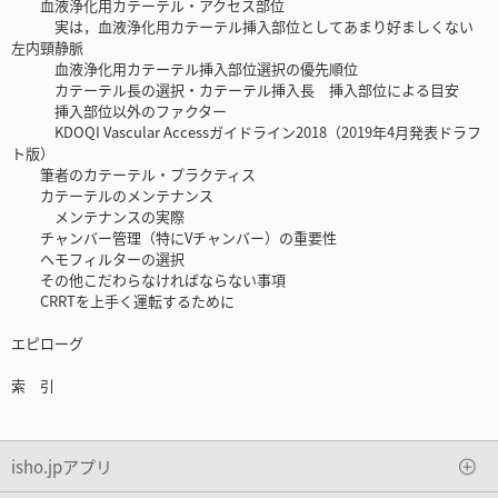
血液浄化用カテーテル・アクセス部位
実は，血液浄化用カテーテル挿入部位としてあまり好ましくない
左内頸静脈
血液浄化用カテーテル挿入部位選択の優先順位
カテーテル長の選択・カテーテル挿入長 挿入部位による目安
挿入部位以外のファクター
KDOQI Vascular Accessガイドライン2018（2019年4月発表ドラフ
ト版）
筆者のカテーテル・プラクティス
カテーテルのメンテナンス
メンテナンスの実際
チャンバー管理（特にVチャンバー）の重要性
ヘモフィルターの選択
その他こだわらなければならない事項
CRRTを上手く運転するために
エピローグ
索 引
isho.jpアプリ