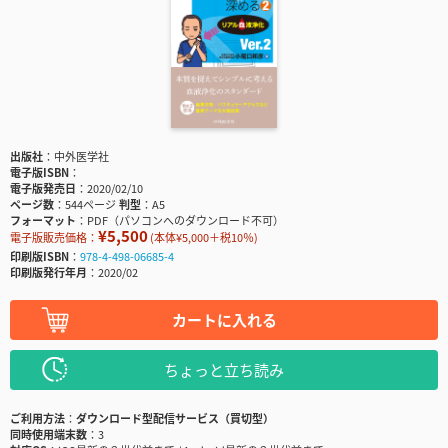
出版社
中外医学社
電子版ISBN
電子版発売日
2020/02/10
ページ数
544ページ
判型
A5
フォーマット
PDF（パソコンへのダウンロード不可）
¥5,500
電子版販売価格：
(本体¥5,000＋税10％)
印刷版ISBN
978-4-498-06685-4
印刷版発行年月
2020/02
カートに入れる
ちょっと立ち読み
ご利用方法
ダウンロード型配信サービス（買切型）
同時使用端末数
3