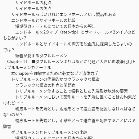
サイドホールの利点
サイドホールの欠点
サイドホールっぽいけれどエンドホールという製品もある
エンドホールとサイドホールの比較
短期型カテーテルについての日本からの報告
エンドホール×2タイプ（step-tip）とサイドホール×2タイプのど
ちらがよい？
エンドホールとサイドホールの両方を脱血孔に採用したらよいの
では？
筆者が愛するダブルルーメン
Chapter 11 ■ダブルルーメンよりはるかに問題が大きい血液浄化用ト
リプルルーメンカテーテル
本chapterを理解するために必要なプチ流体力学
トリプルルーメンの代表的かつクラシックな構造
クラシックな構造の利点と問題点
トリプルルーメン化することで犠牲とした先端形状以外の要素
トリプルルーメンにおいて薬剤ルートを先端に置くことはお約束だ
けれど……
輸液ルートを先端とし，距離をとって送血管を配置しなければなら
ないのか？
輸液ルートを先端とし，距離をとって送血管を配置することによる
弊害
ダブルルーメンとトリプルルーメンの比較
短期型カテーテルについての日本からの報告