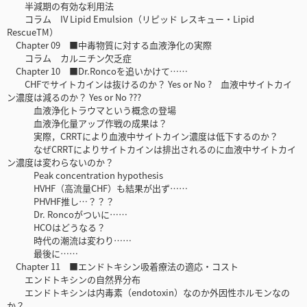
半減期の有効な利用法
コラム IV Lipid Emulsion（リピッド レスキュー・Lipid
RescueTM）
Chapter 09 ■中毒物質に対する血液浄化の実際
コラム カルニチン欠乏症
Chapter 10 ■Dr.Roncoを追いかけて……
CHFでサイトカインは抜けるのか？ Yes or No ? 血液中サイトカイ
ン濃度は減るのか？ Yes or No ???
血液浄化トラウマという概念の登場
血液浄化量アップ作戦の成果は？
実際，CRRTにより血液中サイトカイン濃度は低下するのか？
なぜCRRTによりサイトカインは排出されるのに血液中サイトカイ
ン濃度は変わらないのか？
Peak concentration hypothesis
HVHF（高流量CHF）も結果が出ず……
PHVHF推し…？？？
Dr. Roncoがついに……
HCOはどうなる？
時代の潮流は変わり……
最後に……
Chapter 11 ■エンドトキシン吸着療法の適応・コスト
エンドトキシンの自然界分布
エンドトキシンは内毒素（endotoxin）なのか外因性ホルモンなの
か？