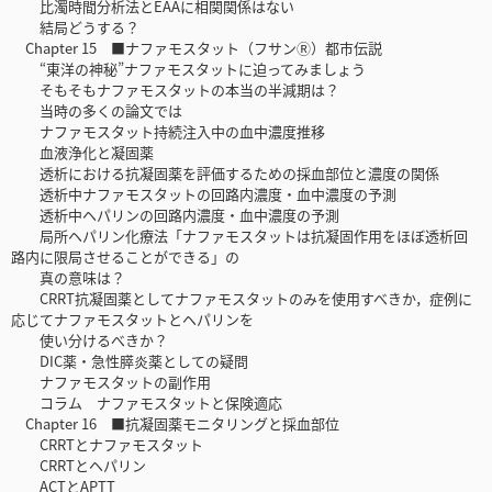
比濁時間分析法とEAAに相関関係はない
結局どうする？
Chapter 15 ■ナファモスタット（フサンⓇ）都市伝説
“東洋の神秘”ナファモスタットに迫ってみましょう
そもそもナファモスタットの本当の半減期は？
当時の多くの論文では
ナファモスタット持続注入中の血中濃度推移
血液浄化と凝固薬
透析における抗凝固薬を評価するための採血部位と濃度の関係
透析中ナファモスタットの回路内濃度・血中濃度の予測
透析中ヘパリンの回路内濃度・血中濃度の予測
局所ヘパリン化療法「ナファモスタットは抗凝固作用をほぼ透析回
路内に限局させることができる」の
真の意味は？
CRRT抗凝固薬としてナファモスタットのみを使用すべきか，症例に
応じてナファモスタットとヘパリンを
使い分けるべきか？
DIC薬・急性膵炎薬としての疑問
ナファモスタットの副作用
コラム ナファモスタットと保険適応
Chapter 16 ■抗凝固薬モニタリングと採血部位
CRRTとナファモスタット
CRRTとヘパリン
ACTとAPTT