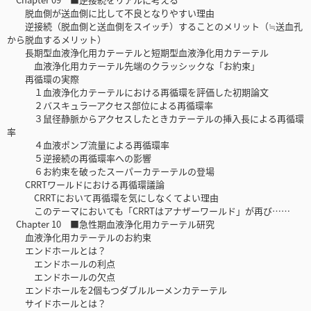
脱血側が送血側に比して不良となりやすい理由
逆接続（脱血側と送血側をスイッチ）することのメリット（≒送血孔
から脱血するメリット）
長期型血液浄化用カテーテルと短期型血液浄化用カテーテル
血液浄化用カテーテル先端のクラッシックな「お約束」
再循環の実際
１血液浄化カテーテルにおける再循環を評価した初期論文
２バスキュラーアクセス部位による再循環率
３鼠径静脈からアクセスしたときカテーテルの挿入長による再循環
率
４血液ポンプ流量による再循環率
５逆接続の再循環率への影響
６お約束を破ったスーパーカテーテルの登場
CRRTワールドにおける再循環議論
CRRTにおいて再循環を気にしなくてよい理由
このテーマにおいても「CRRTはアナザーワールド」が再び……
Chapter 10 ■急性期血液浄化用カテーテル研究
血液浄化用カテーテルのお約束
エンドホールとは？
エンドホールの利点
エンドホールの欠点
エンドホールを2個もつダブルルーメンカテーテル
サイドホールとは？