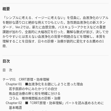
概要
「シンプルに考える．イージーに考えない」を信条に，血液浄化のリアル
を軽妙な語り口と絶妙な例えでひもといた，急性期血液浄化の新スタン
ダード．Ver.2では，新たに血漿交換，バスキュラーアクセスなどの重要
課題が加わり，全面的に大幅改訂を行った．難解な数式が並び，決して分
かりやすいとは言えない血液浄化の背景や問題点などを理解し，本質を
理解することを目指す．日々の診療・治療が劇的に変化するお薦めの1
冊．
目次
目 次
テーマ01 CRRT原理・効率理解
Chapter 01 ■血液浄化をお題にしようと思った理由
若手医師の中にみたかつての自分
敗血症治療の幹と枝を明確に分ける
コラム 椎体椎間板炎の診断・治療
Chapter 02 ■「CRRT原理・効率理解」パートを読み進めるために
基本略語