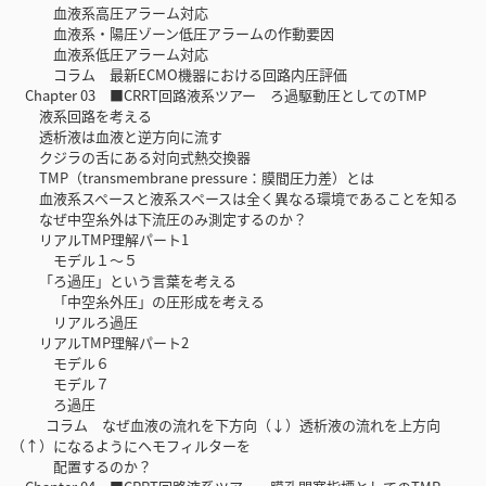
血液系高圧アラーム対応
血液系・陽圧ゾーン低圧アラームの作動要因
血液系低圧アラーム対応
コラム 最新ECMO機器における回路内圧評価
Chapter 03 ■CRRT回路液系ツアー ろ過駆動圧としてのTMP
液系回路を考える
透析液は血液と逆方向に流す
クジラの舌にある対向式熱交換器
TMP（transmembrane pressure：膜間圧力差）とは
血液系スペースと液系スペースは全く異なる環境であることを知る
なぜ中空糸外は下流圧のみ測定するのか？
リアルTMP理解パート1
モデル１〜５
「ろ過圧」という言葉を考える
「中空糸外圧」の圧形成を考える
リアルろ過圧
リアルTMP理解パート2
モデル６
モデル７
ろ過圧
コラム なぜ血液の流れを下方向（↓）透析液の流れを上方向
（↑）になるようにヘモフィルターを
配置するのか？