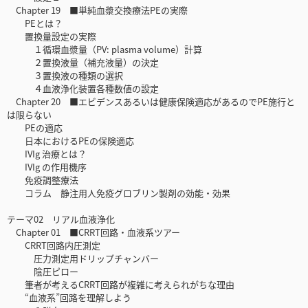
Chapter 19 ■単純血漿交換療法PEの実際
PEとは？
置換量設定の実際
１循環血漿量（PV: plasma volume）計算
２置換液量（補充液量）の決定
３置換液の種類の選択
４血液浄化装置各種数値の設定
Chapter 20 ■エビデンスあるいは健康保険適応があるのでPE施行と
は限らない
PEの適応
日本におけるPEの保険適応
IVIg 治療とは？
IVIg の作用機序
免疫調整療法
コラム 静注用人免疫グロブリン製剤の効能・効果
テーマ02 リアル血液浄化
Chapter 01 ■CRRT回路・血液系ツアー
CRRT回路内圧測定
圧力測定用ドリップチャンバー
陰圧ピロー
筆者が考えるCRRT回路が複雑に考えられがちな理由
“血液系”回路を理解しよう