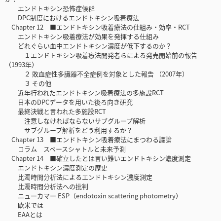
エンドトキシン恐怖症候群
DPC制度におけるエンドトキシン吸着療法
Chapter 12 ■エンドトキシン吸着療法の仕組み・効率・RCT
エンドトキシン吸着療法が効果を発揮する仕組み
どれぐらい血中エンドトキシン濃度が低下するのか？
１エンドトキシン吸着療法開発者らによる発売開始前の報告
（1993年）
２ 敗血症性多臓器不全症例を対象とした報告 （2007年）
３ その他
近年行われたエンドトキシン吸着療法の多施設RCT
日本のDPCデータを用いた後ろ向き研究
最終決戦と言われた多施設RCT
注意しなければならないサブグループ解析
サブグループ解析をどう利用するか？
Chapter 13 ■エンドトキシン吸着療法にまつわる議論
コラム スペースシャトルと未来予測
Chapter 14 ■確立したとは言い難いエンドトキシン濃度測定
エンドトキシン濃度測定の歴史
比濁時間分析法によるエンドトキシン濃度測定
比濁時間分析法への批判
ニューカマー ESP（endotoxin scattering photometry）
欧米では
EAAとは