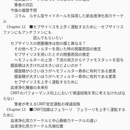
筆者の対応
今後の展開予想
コラム らせん型サイドホールを採用した新血液浄化用カテーテ
ル
Chapter 12 ■セプザイリスを上手く運転するために─セプザイリス
ファンにもアンチファンにも
読んでもらいたい
セプザイリスの閉塞機序は他の膜と異なる？
その他ヘモフィルターを用いた時の閉塞原因の推定
セプザイリスを用いたときの閉塞原因の推定
ヘモフィルターの上流・下流の両方からナファモスタットを投与
膜面積は大きければ大きいほどよいのか？
膜面積が小さいほうがヘモフィルター寿命に有利である要素
膜面積が大きいほうがヘモフィルター寿命に有利である要素
セプザイリスを上手く運転するために
血液浄化機器の未来形
CRRTのパフォーマンス向上において律速段階を常に考えなければな
らない
筆者が考えるCRRT安定運転の律速段階
Chapter 13 ■CRRT回路はフェラーリ フェラーリを上手く運転する
ために
血液浄化用カテーテルと中心静脈カテーテルの違い
血液浄化用カテーテル先端位置