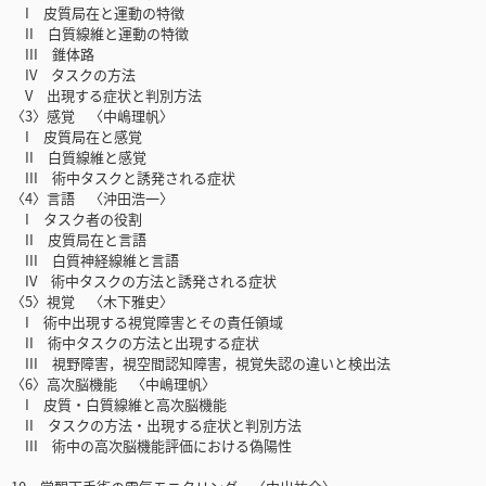
I 皮質局在と運動の特徴
II 白質線維と運動の特徴
III 錐体路
IV タスクの方法
V 出現する症状と判別方法
〈3〉感覚 〈中嶋理帆〉
I 皮質局在と感覚
II 白質線維と感覚
III 術中タスクと誘発される症状
〈4〉言語 〈沖田浩一〉
I タスク者の役割
II 皮質局在と言語
III 白質神経線維と言語
IV 術中タスクの方法と誘発される症状
〈5〉視覚 〈木下雅史〉
I 術中出現する視覚障害とその責任領域
II 術中タスクの方法と出現する症状
III 視野障害，視空間認知障害，視覚失認の違いと検出法
〈6〉高次脳機能 〈中嶋理帆〉
I 皮質・白質線維と高次脳機能
II タスクの方法・出現する症状と判別方法
III 術中の高次脳機能評価における偽陽性