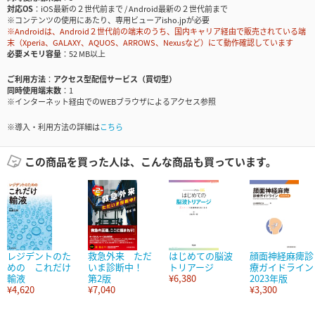
対応OS
iOS最新の２世代前まで / Android最新の２世代前まで
※コンテンツの使用にあたり、専用ビューアisho.jpが必要
※Androidは、Android２世代前の端末のうち、国内キャリア経由で販売されている端
末（Xperia、GALAXY、AQUOS、ARROWS、Nexusなど）にて動作確認しています
必要メモリ容量
52 MB以上
ご利用方法
アクセス型配信サービス（買切型）
同時使用端末数
1
※インターネット経由でのWEBブラウザによるアクセス参照
※導入・利用方法の詳細は
こちら
この商品を買った人は、こんな商品も買っています。
レジデントのた
救急外来 ただ
はじめての脳波
顔面神経麻痺診
めの これだけ
いま診断中！
トリアージ
療ガイドライン
輸液
第2版
¥6,380
2023年版
¥4,620
¥7,040
¥3,300