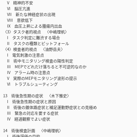
V 精神的不安
VI 脳圧亢進
VII 新たな神経症状の出現
VIII 意欲低下
IX 血圧上昇による腫瘍内出血
〈3〉タスク者的視点 〈中嶋理帆〉
I タスク判定に難渋する場合
II タスクの種類とピットフォール
〈4〉検査者的視点 〈油野岳夫〉
I 電気刺激の注意点
II 術中モニタリング検査の陽性判定
III MEPでどれだけ落ちると不可逆的なのか
IV アラーム時の注意点
V 実際のMEPモニタリング波形の提示
VI トラブルシューティング
13 術後急性期の症状 〈木下雅史〉
I 術後急性期の症状と原因
II 術後の錐体路症状と補足運動野症状との見極め
III 緊急の対応を要する症状
IV 経過観察でよい症状
14 術後検査計画 〈中嶋理帆〉
I 術後評価の目的