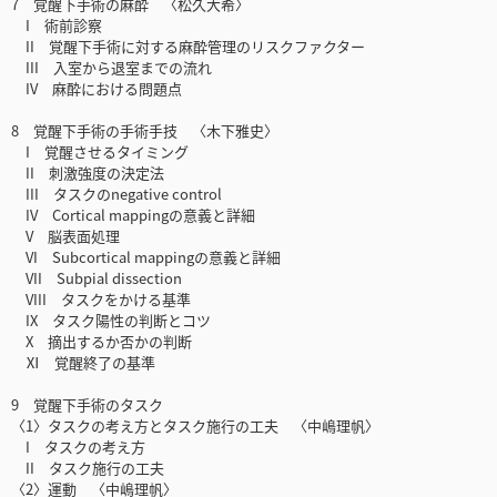
7 覚醒下手術の麻酔 〈松久大希〉
I 術前診察
II 覚醒下手術に対する麻酔管理のリスクファクター
III 入室から退室までの流れ
IV 麻酔における問題点
8 覚醒下手術の手術手技 〈木下雅史〉
I 覚醒させるタイミング
II 刺激強度の決定法
III タスクのnegative control
IV Cortical mappingの意義と詳細
V 脳表面処理
VI Subcortical mappingの意義と詳細
VII Subpial dissection
VIII タスクをかける基準
IX タスク陽性の判断とコツ
X 摘出するか否かの判断
Ⅺ 覚醒終了の基準
9 覚醒下手術のタスク
〈1〉タスクの考え方とタスク施行の工夫 〈中嶋理帆〉
I タスクの考え方
II タスク施行の工夫
〈2〉運動 〈中嶋理帆〉