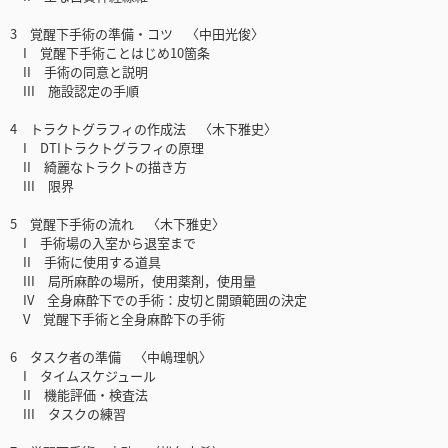
3 覚醒下手術の準備・コツ 〈中田光俊〉
I 覚醒下手術ことはじめ10箇条
II 手術の同意と説明
III 施設認定の手順
4 トラクトグラフィの作成法 〈木下雅史〉
I DTIトラクトグラフィの原理
II 綺麗なトラクトの描き方
III 限界
5 覚醒下手術の流れ 〈木下雅史〉
I 手術場の入室から退室まで
II 手術に使用する道具
III 局所麻酔の場所，使用薬剤，使用量
IV 全身麻酔下での手術：皮切と開頭範囲の決定
V 覚醒下手術と全身麻酔下の手術
6 タスク者の準備 〈中嶋理帆〉
I タイムスケジュール
II 機能評価・検査法
III タスクの練習