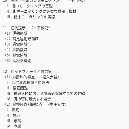
10 覚醒下手術の電気モニタリング 〈中出祐介〉
I 術中モニタリングの基礎
II 術中モニタリングに必要な機器，機材
III 術中モニタリングの実際
11 症例提示 〈木下雅史〉
〈1〉運動領域
〈2〉補足運動野領域
〈3〉感覚領域
〈4〉言語領域
〈5〉視覚領域
〈6〉高次脳機能
12 ピットフォールと対応策
〈1〉麻酔科的視点 〈松久大希〉
I 合併症の種類と対処法
II 換気困難
III 再導入時における気道確保確立までの経緯
IV 再挿管に難渋する場合
〈2〉脳神経外科的視点 〈中田光俊〉
I 寒気
II 悪心
III 疼痛
IV 痙攣