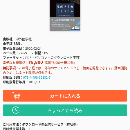
出版社
中外医学社
電子版ISBN
電子版発売日
2020/02/24
ページ数
226ページ
判型
B5
フォーマット
PDF（パソコンへのダウンロード不可）
¥8,800
電子版販売価格：
(本体¥8,000＋税10％)
特記事項
この電子版では，外部のサイトとリンクして動画を閲覧できます。動画閲覧
のためにはネット環境が必要です。
印刷版ISBN
978-4-498-32832-7
印刷版発行年月
2019/03
カートに入れる
ちょっと立ち読み
ご利用方法
ダウンロード型配信サービス（買切型）
同時使用端末数
3