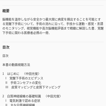
概要
脳機能を温存しながら安全かつ最大限に病変を摘出することを可能とす
る覚醒下手術について、手術の流れに沿って、手技から運動・感覚・言語
のモニタリング、視覚機能や高次脳機能評価まで精緻に解説した書．覚醒
下手術に関わる医療者必携の一冊．
目次
目次
本書の動画視聴方法
1 はじめに 〈中田光俊〉
I 覚醒下手術のエビデンス
II 手術コンセプトの変化
III 皮質マッピングと皮質下マッピング
2 白質神経線維の基礎知識 〈中田光俊〉
I 電気刺激で認める症状
II 主な白質神経線維