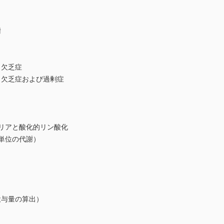
謝
と欠乏症
欠乏症および過剰症
ドリアと酸化的リン酸化
単位の代謝）
与量の算出）