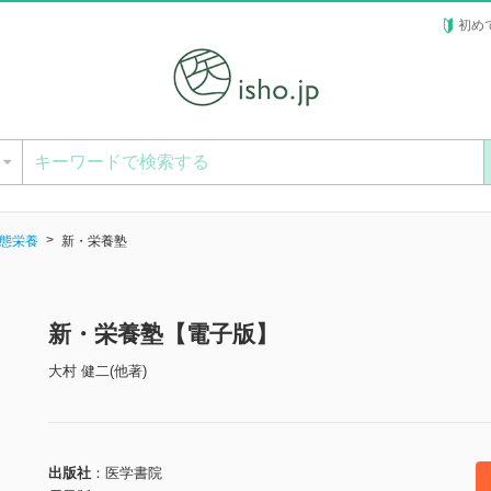
初め
ー
態栄養
新・栄養塾
新・栄養塾【電子版】
大村 健二(他著)
出版社
医学書院