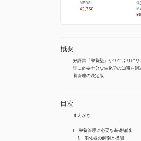
MEDSI
集
¥2,750
M
¥6
概要
好評書『栄養塾』が10年ぶりに
理に必要十分な生化学の知識を網
養管理の決定版！
目次
まえがき
I 栄養管理に必要な基礎知識
1 消化器の解剖と機能