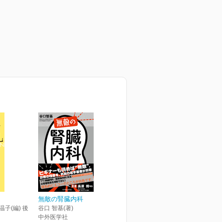
無敵の腎臓内科
温子(編) 後
谷口 智基(著)
中外医学社