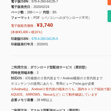
電子版ISBN
978-4-260-64135-7
電子版発売日
2020/02/24
ページ数
288ページ
判型
B5
フォーマット
PDF（パソコンへのダウンロード不可）
¥3,740
電子版販売価格：
(本体¥3,400＋税10％)
印刷版ISBN
978-4-260-04135-5
印刷版発行年月
2020/01
ご利用方法
ダウンロード型配信サービス（買切型）
同時使用端末数
3
対応OS
iOS最新の２世代前まで / Android最新の２世代前まで
※コンテンツの使用にあたり、専用ビューアisho.jpが必要
※Androidは、Android２世代前の端末のうち、国内キャリア経由で販
AQUOS、ARROWS、Nexusなど）にて動作確認しています
必要メモリ容量
28 MB以上
ご利用方法
アクセス型配信サービス（買切型）