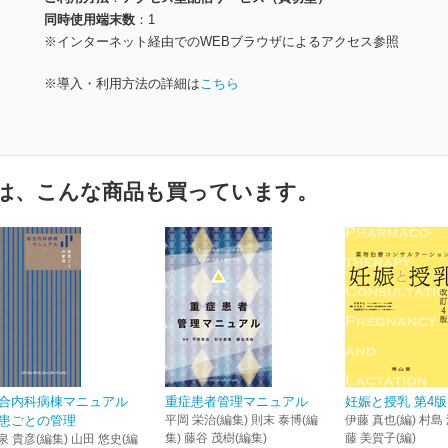
同時使用端末数
1
※インターネット経由でのWEBブラウザによるアクセス参照
※導入・利用方法の詳細は
こちら
は、こんな商品も買っています。
合内科病棟マニュアル
重症患者管理マニュアル
妊娠と授乳 第4版
患ごとの管理
平岡 栄治(編集) 則末 泰博(編
伊藤 真也(編) 村島 
集) 藤谷 茂樹(編集)
藤 美賀子(編)
泉 貴彦(編集) 山田 悠史(編