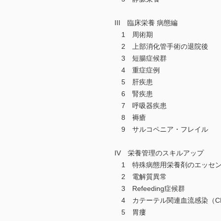
III 臨床栄養 病態編
1 周術期
2 上部消化管手術の退院後
3 短腸症候群
4 重症症例
5 肝疾患
6 腎疾患
7 呼吸器疾患
8 褥瘡
9 サルコペニア・フレイル
IV 栄養管理のスキルアップ
1 特殊病態用栄養剤のエッセ
2 電解質異常
3 Refeeding症候群
4 カテーテル関連血流感染（CR
5 胃瘻