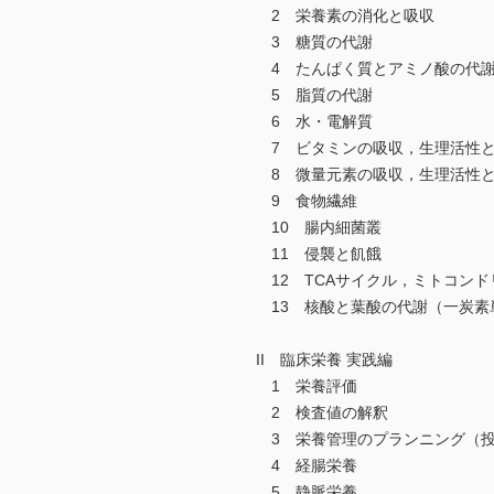
2 栄養素の消化と吸収
3 糖質の代謝
4 たんぱく質とアミノ酸の代
5 脂質の代謝
6 水・電解質
7 ビタミンの吸収，生理活性
8 微量元素の吸収，生理活性と
9 食物繊維
10 腸内細菌叢
11 侵襲と飢餓
12 TCAサイクル，ミトコン
13 核酸と葉酸の代謝（一炭素
II 臨床栄養 実践編
1 栄養評価
2 検査値の解釈
3 栄養管理のプランニング（投
4 経腸栄養
5 静脈栄養