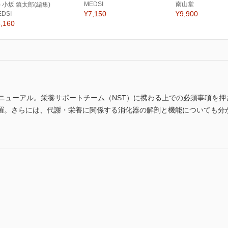
MEDSI
南山堂
) 小坂 鎮太郎(編集)
¥7,150
¥9,900
EDSI
,160
リニューアル。栄養サポートチーム（NST）に携わる上での必須事項を
羅。さらには、代謝・栄養に関係する消化器の解剖と機能についても分