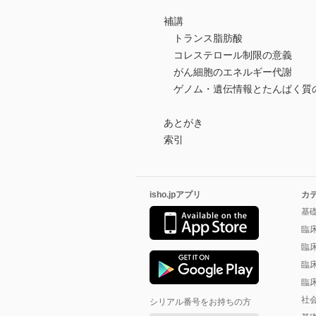
補講
トランス脂肪酸
コレステロール制限の意義
がん細胞のエネルギー代謝
ゲノム・遺伝情報とたんぱく質
あとがき
索引
isho.jpアプリ
カ
基
臨
臨
臨
臨
社
シリアル番号をお持ちの方