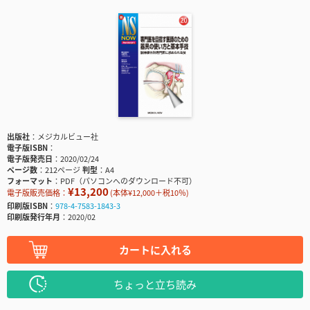
出版社
メジカルビュー社
電子版ISBN
電子版発売日
2020/02/24
ページ数
212ページ
判型
A4
フォーマット
PDF（パソコンへのダウンロード不可）
¥13,200
電子版販売価格：
(本体¥12,000＋税10％)
印刷版ISBN
978-4-7583-1843-3
印刷版発行年月
2020/02
カートに入れる
ちょっと立ち読み