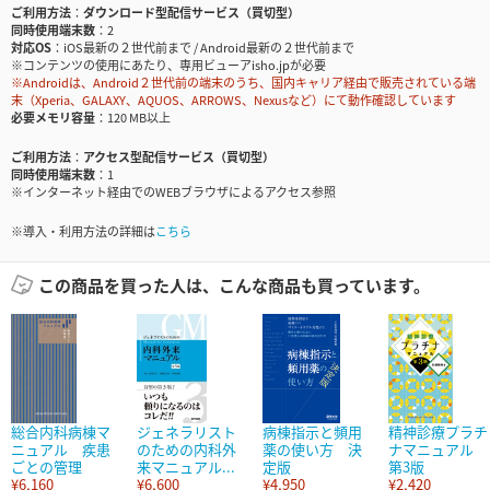
ご利用方法
ダウンロード型配信サービス（買切型）
同時使用端末数
2
対応OS
iOS最新の２世代前まで / Android最新の２世代前まで
※コンテンツの使用にあたり、専用ビューアisho.jpが必要
※Androidは、Android２世代前の端末のうち、国内キャリア経由で販売されている端
末（Xperia、GALAXY、AQUOS、ARROWS、Nexusなど）にて動作確認しています
必要メモリ容量
120 MB以上
ご利用方法
アクセス型配信サービス（買切型）
同時使用端末数
1
※インターネット経由でのWEBブラウザによるアクセス参照
※導入・利用方法の詳細は
こちら
この商品を買った人は、こんな商品も買っています。
総合内科病棟マ
ジェネラリスト
病棟指示と頻用
精神診療プラチ
ニュアル 疾患
のための内科外
薬の使い方 決
ナマニュアル
ごとの管理
来マニュアル...
定版
第3版
¥6,160
¥6,600
¥4,950
¥2,420