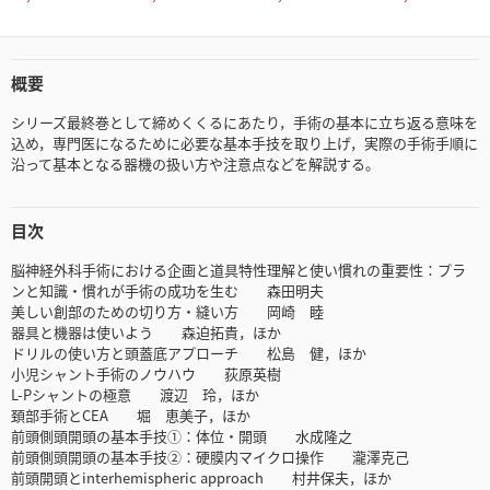
概要
シリーズ最終巻として締めくくるにあたり，手術の基本に立ち返る意味を
込め，専門医になるために必要な基本手技を取り上げ，実際の手術手順に
沿って基本となる器機の扱い方や注意点などを解説する。
目次
脳神経外科手術における企画と道具特性理解と使い慣れの重要性：プラ
ンと知識・慣れが手術の成功を生む 森田明夫
美しい創部のための切り方・縫い方 岡崎 睦
器具と機器は使いよう 森迫拓貴，ほか
ドリルの使い方と頭蓋底アプローチ 松島 健，ほか
小児シャント手術のノウハウ 荻原英樹
L-Pシャントの極意 渡辺 玲，ほか
頚部手術とCEA 堀 恵美子，ほか
前頭側頭開頭の基本手技①：体位・開頭 水成隆之
前頭側頭開頭の基本手技②：硬膜内マイクロ操作 瀧澤克己
前頭開頭とinterhemispheric approach 村井保夫，ほか