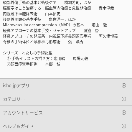
頭部外傷手術の基本と術後ケア 横堀將司，ほか
脳梗塞はこう治療する：脳血管内治療と急性期治療 青木淳哉
内視鏡下血腫除去術 山本拓史
後頭蓋開頭の基本手技 魚住洋一，ほか
Microvascular decompression（MVD）の基本 畑山 徹
経鼻アプローチの基本手技・セットアップ 渡邉 督
経鼻アプローチの発展系：内視鏡下経鼻頭蓋底手術 阿久津博義
脊椎の手術体位と頚椎椎弓形成術 張 漢秀
シリーズ わたしの手術記載
① 手術イラストの描き方：応用編 馬場元毅
②顔面痙攣手術例 本郷一博
isho.jpアプリ
カテゴリー
アカウントサービス
ヘルプ＆ガイド