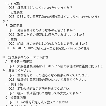
D．針電極
Q16 針電極はどのようなものを使いますか？
E．記録装置
Q17 DBSの際の電気活動の記録装置はどのようなものを使います
か？
F．凝固器具
Q18 凝固器具はどのようなものを使いますか？
Q19 凝固のための練習には何を用いればよいですか？
G．生検
Q20 組織生検のためにはどのようなものを使いますか？
SIDE MEMO 2．DBSと植え込み型心臓電気デバイスとの併用
III．定位脳手術のターゲット部位
A．直接路—間接路
Q21 大脳基底核回路はパーキンソン病の病態理解に重要と聞きまし
た．教えてください．
Q22 主な標的と，その適応となる疾患を教えてください．
Q23 破壊術と電気刺激の違いについて教えてください．
B．視床下核
Q24 STNの標的設定方法を教えてください．
Q25 視床下核は凝固して破壊しても大丈夫ですか？
C．淡蒼球内節
Q26 GPiの標的設定方法を教えてください．