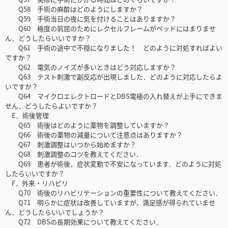
Q58 手術の麻酔はどのようにしますか？
Q59 手術当日の夜に気を付けることはありますか？
Q60 極度の前屈のためにレクセルフレームがベッドにはまりませ
ん．どうしたらいいですか？
Q61 手術の途中で不穏になりました！ どのように対処すればよい
ですか？
Q62 電気のノイズが多いときはどう対応しますか？
Q63 テスト刺激で副反応が出現しました．どのように対応したらよ
いですか？
Q64 マイクロエレクトロードとDBS電極の入れ替えが上手にできま
せん．どうしたらよいですか？
E．術後管理
Q65 術後はどのように薬物を調整していますか？
Q66 術後の薬物の減量について注意点はありますか？
Q67 刺激調整はいつから始めますか？
Q68 刺激調整のコツを教えてください．
Q69 患者が術後，症状変動で不安になっています．どのように対処
したらいいですか？
F．外来・リハビリ
Q70 術後のリハビリテーションの重要性について教えてください．
Q71 明らかに症状は改善していますが，満足感が得られていませ
ん．どうしたらいいでしょうか？
Q72 DBSの長期効果について教えてください．