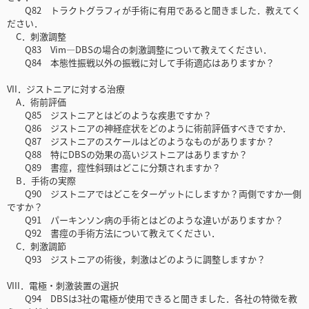
Q82 トラクトグラフィが手術に有用であると聞きました．教えてく
ださい．
C．刺激調整
Q83 Vim—DBSの場合の刺激調整について教えてください．
Q84 本態性振戦以外の振戦に対して手術適応はありますか？
VII．ジストニアに対する治療
A．術前評価
Q85 ジストニアとはどのような疾患ですか？
Q86 ジストニアの神経症状をどのように術前評価すべきですか．
Q87 ジストニアのスケールはどのようなものがありますか？
Q88 特にDBSの効果の高いジストニアはありますか？
Q89 書痙，痙性斜頸はどこに分類されますか？
B．手術の実際
Q90 ジストニアではどこをターゲットにしますか？両側ですか一側
ですか？
Q91 パーキンソン病の手術とはどのような違いがありますか？
Q92 書痙の手術方法について教えてください．
C．刺激調節
Q93 ジストニアの術後，刺激はどのように調整しますか？
VIII．電極・刺激装置の選択
Q94 DBSは3社の電極が使用できると聞きました．各社の特徴を教