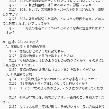
Q122 SCSの刺激調整を効率よく行うにはどうすればよいですか？
Q123 SCSの刺激調整時に体位はどのように影響しますか？
Q124 SCSにおいて，高頻度刺激・バースト刺激はどのように調整
しますか？
Q125 SCSの効果が減弱した場合，どのような原因を考え，どのよ
うに対応すればよいでしょうか？
Q126 SCS術後の患者ケアについてどのような点に注意すればよい
ですか？
XI．痙縮に対するITB療法
A．痙縮に対する治療の実際
Q127 痙縮とはどのような病態ですか．
Q128 痙縮を治療する目的を教えてください．
Q129 痙縮の治療にはどのようなものがありますか？ その利点と
欠点を教えてください．
Q130 痙縮の臨床的評価方法（スコア化）を教えてください．
B．ITB治療の実際
Q131 ITB療法の対象となるのはどのような患者でしょうか？
Q132 ITB療法のトライアルはどのように行いますか？
Q133 ITBポンプ埋め込み術のセッティングについて教えてくださ
い．
Q134 側弯が非常に強い患者がいます．手術時のコツを教えてくだ
さい．
Q135 リフィルの際に穿刺が難しい患者がいます．良い方法はあり