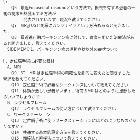
い．
Q6 最近Focused ultrasoundという方法で，振戦を有する患者の一
側の視床を熱凝固する方法が
発表されています．現況を教えてください．
Q7 MRgFUSと同様にガンマナイフという方法もあると聞きまし
た．
Q8 最近進行期パーキンソン病に対して，胃瘻を用いた治療法があ
ると聞きました．教えてください．
SIDE MEMO 1．パーキンソン病の運動症状以外の症状ついて
II．定位脳手術に必要な器材
A．MRI
Q9 3T—MRIは定位脳手術の精確性を劇的に変えたと聞きました．
現況を教えてください．
Q10 定位脳手術で必要なシークエンスについて教えてください．
Q11 体動が激しい患者がいます．術前のMRIはどのように撮影した
らいいでしょうか？
B．レクセルフレーム
Q12 レクセルフレームの使い方について教えてください．
C．ワークステーション
Q13 定位脳手術に使うワークステーションにはどのようなものがあ
りますか？
Q14 共通する基本的設定方法を教えてください．
Q15 間接法と直接法について教えてください．