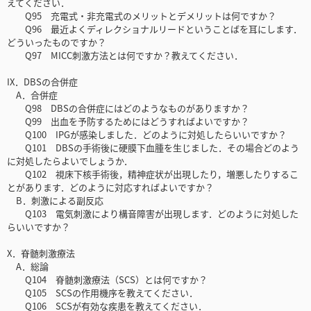
えてください．
Q95 充電式・非充電式のメリットとデメリットは何ですか？
Q96 最近よくディレクショナルリードということばを耳にします．
どういったものですか？
Q97 MICC刺激方法とは何ですか？教えてください．
IX．DBSの合併症
A．合併症
Q98 DBSの合併症にはどのようなものがありますか？
Q99 出血を予防するためにはどうすればよいですか？
Q100 IPGが感染しました．どのように対処したらいいですか？
Q101 DBSの手術後に硬膜下血腫を生じました．その場合どのよう
に対処したらよいでしょうか．
Q102 視床下核手術後，精神症状が出現したり，増悪したりするこ
とがあります．どのように対応すればよいですか？
B．刺激による副反応
Q103 電気刺激により構音障害が出現します．どのように対処した
らいいですか？
X．脊髄刺激療法
A．総論
Q104 脊髄刺激療法（SCS）とは何ですか？
Q105 SCSの作用機序を教えてください．
Q106 SCSが有効な疾患を教えてください．