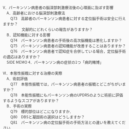
V．パーキンソン病患者の脳深部刺激療法後の心理面に及ぼす影響
A．高齢者における脳深部刺激療法
Q73 高齢者のパーキンソン病患者に対する定位脳手術は安全に行え
ますか？
文献的にどれくらいの報告がありますか？
B．認知機能に対する影響
Q74 パーキンソン病患者の手術後の高次脳機能は悪化しますか？
Q75 パーキンソン病患者の認知機能が改善することはありますか？
Q76 パーキンソン病患者で認知症を合併している場合，定位脳手術
の適応はありますか？
SIDE MEMO 4．パーキンソン病の症状の1つ「病的賭博」
VI．本態性振戦に対する治療の実際
A．術前評価
Q77 本態性振戦では，パーキンソン病患者の振戦とどこがちがいま
すか？
Q78 本能性振戦にもパーキンソン病のUPDRSのように術前に評価
するようなスコアがありますか？
B．手術の実際
Q79 標的部位はどこになりますか．
Q80 DBSと凝固術の選択はどうしますか？
Q81 パーキンソン病の定位脳手術の手術方法との違いを教えてくだ
さい．