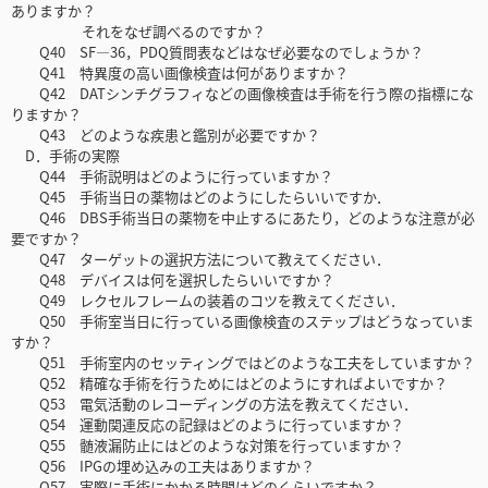
ありますか？
それをなぜ調べるのですか？
Q40 SF—36，PDQ質問表などはなぜ必要なのでしょうか？
Q41 特異度の高い画像検査は何がありますか？
Q42 DATシンチグラフィなどの画像検査は手術を行う際の指標にな
りますか？
Q43 どのような疾患と鑑別が必要ですか？
D．手術の実際
Q44 手術説明はどのように行っていますか？
Q45 手術当日の薬物はどのようにしたらいいですか．
Q46 DBS手術当日の薬物を中止するにあたり，どのような注意が必
要ですか？
Q47 ターゲットの選択方法について教えてください．
Q48 デバイスは何を選択したらいいですか？
Q49 レクセルフレームの装着のコツを教えてください．
Q50 手術室当日に行っている画像検査のステップはどうなっていま
すか？
Q51 手術室内のセッティングではどのような工夫をしていますか？
Q52 精確な手術を行うためにはどのようにすればよいですか？
Q53 電気活動のレコーディングの方法を教えてください．
Q54 運動関連反応の記録はどのように行っていますか？
Q55 髄液漏防止にはどのような対策を行っていますか？
Q56 IPGの埋め込みの工夫はありますか？
Q57 実際に手術にかかる時間はどのくらいですか？