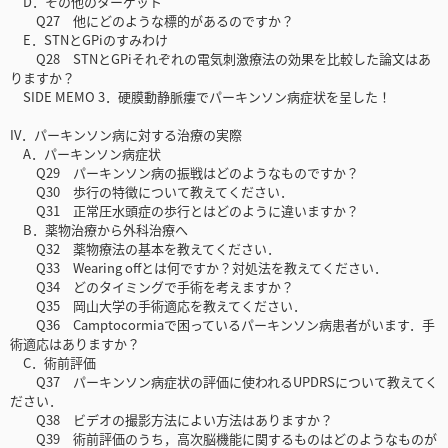
D．その他のターゲット
Q27 他にどのような標的があるのですか？
E．STNとGPiのすみわけ
Q28 STNとGPiそれぞれの電気刺激療法の効果を比較した論文はあ
りますか？
SIDE MEMO 3．硬膜動静脈瘻でパーキンソン病症状を呈した！
IV．パーキンソン病に対する治療の実際
A．パーキンソン病症状
Q29 パーキンソン病の振戦はどのようなものですか？
Q30 歩行の特徴について教えてください．
Q31 正常圧水頭症の歩行とはどのように違いますか？
B．薬物治療から外科治療へ
Q32 薬物療法の基本を教えてください．
Q33 Wearing offとは何ですか？対処法を教えてください．
Q34 どのタイミングで手術を考えますか？
Q35 岡山大学の手術適応を教えてください．
Q36 Camptocormiaで困っているパーキンソン病患者がいます．手
術適応はありますか？
C．術前評価
Q37 パーキンソン病症状の評価に使われるUPDRSについて教えてく
ださい．
Q38 ビデオの撮影方法によい方法はありますか？
Q39 術前評価のうち，高次脳機能に関するものはどのようなものが