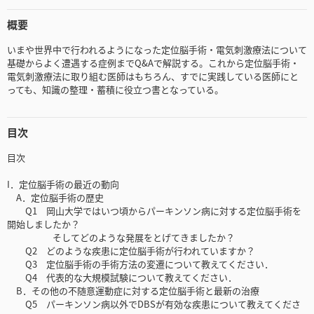
概要
いまや世界中で行われるようになった定位脳手術・電気刺激療法について
基礎からよく遭遇する症例までQ&Aで解説する。これから定位脳手術・
電気刺激療法に取り組む医師はもちろん、すでに実践している医師にと
っても、知識の整理・蓄積に役立つ書となっている。
目次
目次
I．定位脳手術の最近の動向
A．定位脳手術の歴史
Q1 岡山大学ではいつ頃からパーキンソン病に対する定位脳手術を
開始しましたか？
そしてどのような発展をとげてきましたか？
Q2 どのような疾患に定位脳手術が行われていますか？
Q3 定位脳手術の手術方法の変遷について教えてください．
Q4 代表的な大規模試験について教えてください．
B．その他の不随意運動症に対する定位脳手術と最新の治療
Q5 パーキンソン病以外でDBSが有効な疾患について教えてくださ