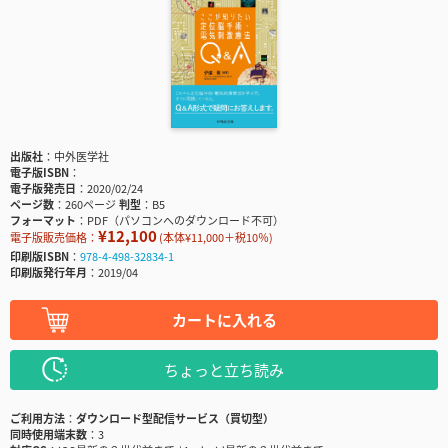
出版社
中外医学社
電子版ISBN
電子版発売日
2020/02/24
ページ数
260ページ
判型
B5
フォーマット
PDF（パソコンへのダウンロード不可）
¥12,100
電子版販売価格：
(本体¥11,000＋税10％)
印刷版ISBN
978-4-498-32834-1
印刷版発行年月
2019/04
カートに入れる
ちょっと立ち読み
ご利用方法
ダウンロード型配信サービス（買切型）
同時使用端末数
3