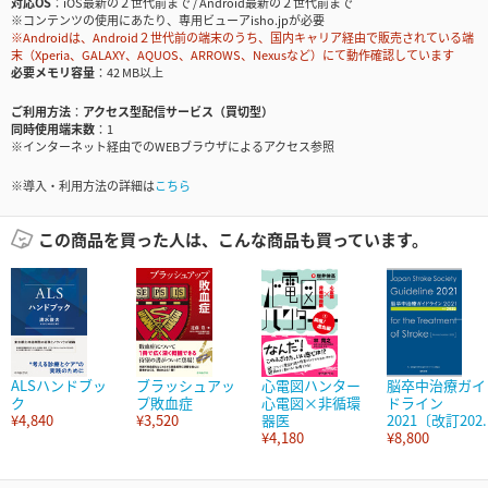
対応OS
iOS最新の２世代前まで / Android最新の２世代前まで
※コンテンツの使用にあたり、専用ビューアisho.jpが必要
※Androidは、Android２世代前の端末のうち、国内キャリア経由で販売されている端
末（Xperia、GALAXY、AQUOS、ARROWS、Nexusなど）にて動作確認しています
必要メモリ容量
42 MB以上
ご利用方法
アクセス型配信サービス（買切型）
同時使用端末数
1
※インターネット経由でのWEBブラウザによるアクセス参照
※導入・利用方法の詳細は
こちら
この商品を買った人は、こんな商品も買っています。
ALSハンドブッ
ブラッシュアッ
心電図ハンター
脳卒中治療ガイ
ク
プ敗血症
心電図×非循環
ドライン
¥4,840
¥3,520
器医
2021〔改訂202..
¥4,180
¥8,800