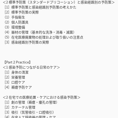
＜2 標準予防策（スタンダードプリコーション）と感染経路別の予防策＞
［1］標準予防策と感染経路別予防策の考えかた
［2］標準予防策の実際
（1）手指衛生
（2）個人防護具
（3）環境整備
（4）器材の管理（基本的な洗浄・消毒・滅菌）
（5）在宅医療廃棄物の処理および取り扱いの注意点
［3］感染経路別予防策の実際
【Part 2 Practice】
＜1 感染予防につながる日常のケア＞
［1］身体の清潔
［2］栄養管理
［3］口腔ケア
［4］褥瘡予防ケア
＜2 在宅での医療処置・ケアにおける感染予防策＞
［1］創の管理（褥瘡・瘻孔の管理）
［2］カテーテル管理
［3］吸引（気管吸引・口腔吸引）
［4］在宅人工呼吸器の管理・ケア