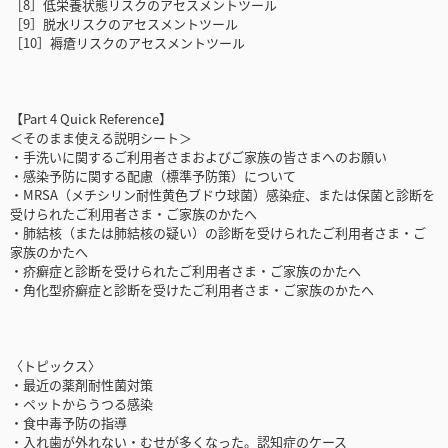
［8］低栄養状態リスクのアセスメントツール
［9］脱水リスクのアセスメントツール
［10］褥瘡リスクのアセスメントツール
【Part 4 Quick Reference】
＜そのまま使える説明シート＞
・手洗いに関するご利用者さまおよびご家族の皆さまへのお願い
・感染予防に関する配慮（標準予防策）について
・MRSA（メチシリン耐性黄色ブドウ球菌）感染症、または保菌と診断を
受けられたご利用者さま・ご家族のかたへ
・肺結核（または肺結核の疑い）の診断を受けられたご利用者さま・ご
家族のかたへ
・疥癬症と診断を受けられたご利用者さま・ご家族のかたへ
・角化型疥癬症と診断を受けたご利用者さま・ご家族のかたへ
〈トピックス〉
・最近の薬剤耐性菌対策
・ペットからうつる感染
・食中毒予防の指導
・入れ歯が外れない・むせが多くなった。認知症のケース