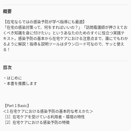
概要
【在宅ならではの感染予防が学べ指導にも最適】
「在宅の感染対策って、何をすればいいの？」「訪問看護師が押さえてお
くべき知識を身に付けたい」というあなたのためのすぐに役立つ実践テ
キスト。感染予防の基本から在宅ケアにおける注意点まで、誰にでもわか
るように解説！指導＆説明ツールはダウンロード可なので、サッと使え
る！
目次
・はじめに
・本書を推薦します
【Part 1 Basic】
＜1 在宅ケアにおける感染予防の基本的な考えかた＞
［1］在宅ケアを受けている利用者・環境の特性
［2］在宅ケアにおける感染予防の特徴