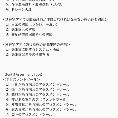
［5］在宅血液透析・腹膜透析（CAPD）
［6］ドレーン管理
＜3 在宅ケアで訪問看護師が注意しなければならない感染症と対応＞
［1］日常の対応（うがい、手洗い）
［2］感染症への対応
［3］薬剤耐性菌保菌者への対応
＜4 在宅ケアにおける感染症発生時の連携＞
［1］感染症に関するシステム・法律
［2］感染症発生時の連絡方法
【Part 3 Assesment Tool】
＜アセスメントツール＞
［1］下痢がある場合のアセスメントツール
［2］嘔吐がある場合のアセスメントツール
［3］発熱がある場合のアセスメン卜ツール
［4］咳がある場合のアセスメントツール
［5］皮膚症状がある場合のアセスメントツール
［6］尿の異常がある場合のアセスメントツール
［7］口腔のアセスメントツール