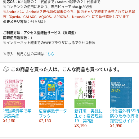
対応OS
iOS最新の２世代前まで / Android最新の２世代前まで
※コンテンツの使用にあたり、専用ビューアisho.jpが必要
※Androidは、Android２世代前の端末のうち、国内キャリア経由で販売されている端
末（Xperia、GALAXY、AQUOS、ARROWS、Nexusなど）にて動作確認しています
必要メモリ容量
64 MB以上
ご利用方法
アクセス型配信サービス（買切型）
同時使用端末数
1
※インターネット経由でのWEBブラウザによるアクセス参照
※導入・利用方法の詳細は
こちら
この商品を買った人は、こんな商品も買っています。
行動経済学で学
皮膚疾患データ
新訂版 実践に
消化器外科SSI
ぶ感染症
ブック
生かす看護理論
防のための周術
¥4,180
¥7,150
19 第2版
期管理ガイド...
¥3,190
¥4,950