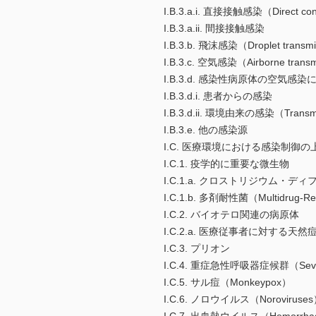
I.B.3.a.i. 直接接触感染（Direct cont
I.B.3.a.ii. 間接接触感染
I.B.3.b. 飛沫感染（Droplet transm
I.B.3.c. 空気感染（Airborne trans
I.B.3.d. 感染性病原体の空気
I.B.3.d.i. 患者からの感染
I.B.3.d.ii. 環境由来の感染（Transmis
I.B.3.e. 他の感染源
I.C. 医療環境における感染制御
I.C.1. 疫学的に重要な微生物
I.C.1.a. クロストリジウム・ディフィシル（
I.C.1.b. 多剤耐性菌（Multidrug-Re
I.C.2. バイオテロ関連の病原体
I.C.2.a. 医療従事者に対する天
I.C.3. プリオン
I.C.4. 重症急性呼吸器症候群（Severe 
I.C.5. サル痘（Monkeypox）
I.C.6. ノロウイルス（Noroviruse