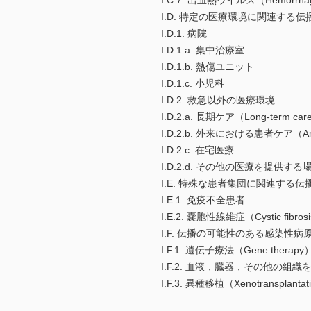
I.C.7. 出血熱ウイルス（Hemorrhagic
I.D. 特定の医療環境に関連する伝
I.D.1. 病院
I.D.1.a. 集中治療室
I.D.1.b. 熱傷ユニット
I.D.1.c. 小児科
I.D.2. 救急以外の医療環境
I.D.2.a. 長期ケア（Long-term car
I.D.2.b. 外来における患者ケア（Ambu
I.D.2.c. 在宅医療
I.D.2.d. その他の医療を提供する
I.E. 特殊な患者集団に関連する伝
I.E.1. 免疫不全患者
I.E.2. 嚢胞性線維症（Cystic fibro
I.F. 伝播の可能性のある感染性
I.F.1. 遺伝子療法（Gene therapy
I.F.2. 血液，臓器，その他の組
I.F.3. 異種移植（Xenotransplantat