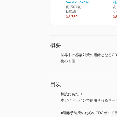
Ver.9 2025-2026
科
岡 秀昭(著)
髙
MEDSI
シ
¥2,750
¥8
概要
世界中の感染対策の指針となるC
携の１冊！
目次
翻訳にあたり
本ガイドラインで使用されるキー
■隔離予防策のためのCDCガイドラ