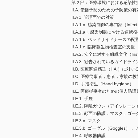
第２部：医療環境における感染性
II.A. 伝播予防のための予防策
II.A 1. 管理面での対策
II.A.1.a. 感染制御の専門家（Infec
II.A.1.a.i. 感染制御における連携役の看護
II.A.1.b. ベッドサイドナースの配
II.A.1.c. 臨床微生物検査室の支援
II.A.2. 安全に対する組織文化（Instit
II.A.3. 勧告されているガイド
II.B. 医療関連感染（HAI）に対
II.C. 医療従事者，患者，家族の教
II.D. 手指衛生（Hand hygiene）
II.E. 医療従事者のための個人防護具（Per
II.E.1. 手袋
II.E.2. 隔離ガウン（アイソレーション
II.E.3. 顔面の防護：マスク，
II.E.3.a. マスク
II.E.3.b. ゴーグル（Goggles）
II.E.4. 呼吸器防護