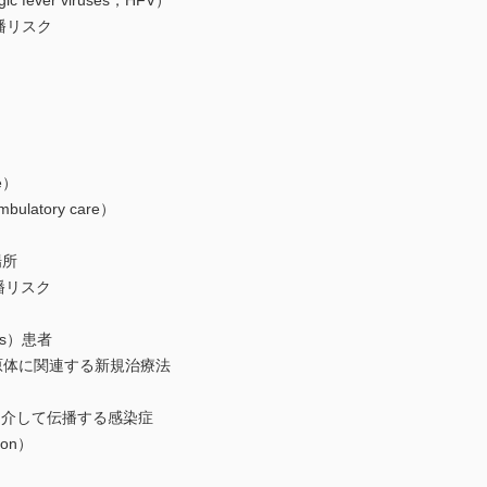
 fever viruses，HFV）
播リスク
e）
latory care）
場所
播リスク
sis）患者
病原体に関連する新規治療法
）
織を介して伝播する感染症
ion）