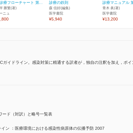
診療フローチャート 第...
診療の鉄則
診療マニュアル 
岸 勝繁(著)
森 信好(編集)
青木 眞(著)
ーニュ
医学書院
医学書院
,800
¥5,940
¥13,200
DCガイドライン。感染対策に精通する訳者が，独自の注釈を加え，ポイ
ワード（対訳）と略号一覧表
イン ：医療環境における感染性病原体の伝播予防 2007