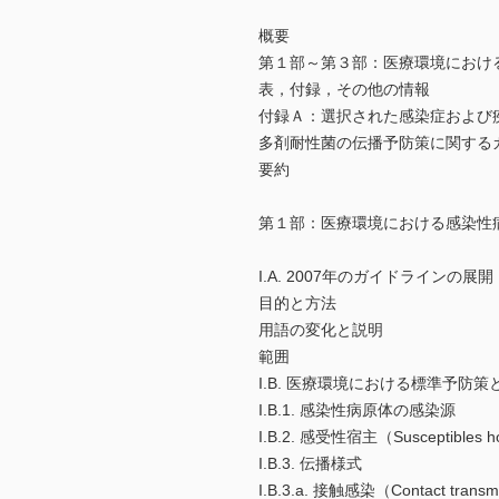
概要
第１部～第３部：医療環境におけ
表，付録，その他の情報
付録Ａ：選択された感染症および
多剤耐性菌の伝播予防策に関する
要約
第１部：医療環境における感染性
I.A. 2007年のガイドラインの展開
目的と方法
用語の変化と説明
範囲
I.B. 医療環境における標準予防
I.B.1. 感染性病原体の感染源
I.B.2. 感受性宿主（Susceptibles h
I.B.3. 伝播様式
I.B.3.a. 接触感染（Contact transm