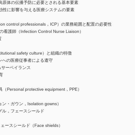
病原体の伝播予防に必要とされる基本要素
の有効性に影響を与える医療システムの要素
tion control professionals，ICP）の業務範囲と配置の必要性
師（Infection Control Nurse Liaison）
置
utional safety culture）と組織の特徴
ラインへの医療従事者による遵守
するサーベイランス
育
sonal protective equipment，PPE）
・ガウン，Isolation gowns）
ゴーグル，フェースシールド
，フェースシールド（Face shields）