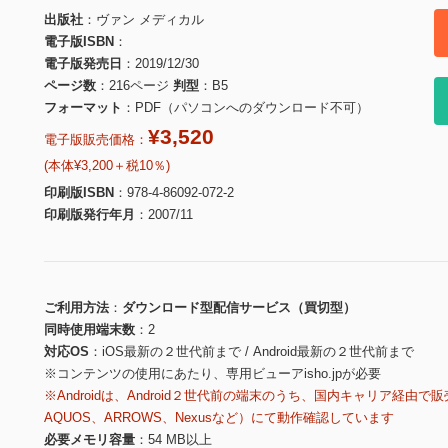
出版社
ヴァン メディカル
電子版ISBN
電子版発売日
2019/12/30
ページ数
216ページ
判型
B5
フォーマット
PDF（パソコンへのダウンロード不可）
¥3,520
電子版販売価格：
(本体¥3,200＋税10％)
印刷版ISBN
978-4-86092-072-2
印刷版発行年月
2007/11
ご利用方法
ダウンロード型配信サービス（買切型）
同時使用端末数
2
対応OS
iOS最新の２世代前まで / Android最新の２世代前まで
※コンテンツの使用にあたり、専用ビューアisho.jpが必要
※Androidは、Android２世代前の端末のうち、国内キャリア経由で販
AQUOS、ARROWS、Nexusなど）にて動作確認しています
必要メモリ容量
54 MB以上