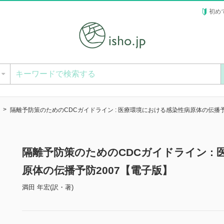
初め
ー
隔離予防策のためのCDCガイドライン : 医療環境における感染性病原体の伝播予
隔離予防策のためのCDCガイドライン :
原体の伝播予防2007【電子版】
満田 年宏(訳・著)