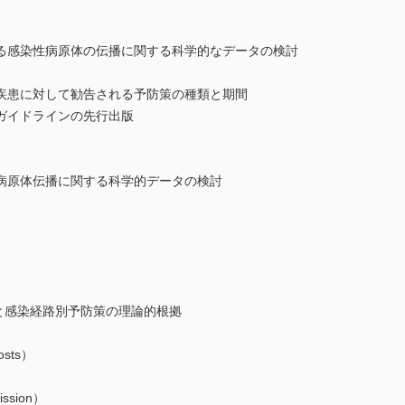
る感染性病原体の伝播に関する科学的なデータの検討
疾患に対して勧告される予防策の種類と期間
ガイドラインの先行出版
病原体伝播に関する科学的データの検討
策と感染経路別予防策の理論的根拠
osts）
ission）