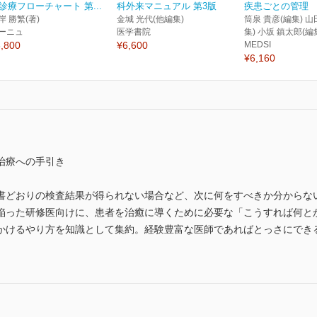
診療フローチャート 第...
科外来マニュアル 第3版
疾患ごとの管理
岸 勝繁(著)
金城 光代(他編集)
筒泉 貴彦(編集) 山
ーニュ
医学書院
集) 小坂 鎮太郎(編
,800
¥6,600
MEDSI
¥6,160
治療への手引き
書どおりの検査結果が得られない場合など、次に何をすべきか分からな
陥った研修医向けに、患者を治癒に導くために必要な「こうすれば何と
かけるやり方を知識として集約。経験豊富な医師であればとっさにでき