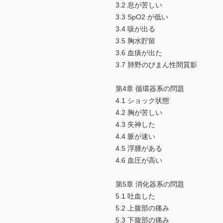
3.2 息が苦しい
3.3 SpO2 が低い
3.4 咳が出る
3.5 胸水貯留
3.6 血痰が出た
3.7 肺野のびまん性間質影
第4章 循環器系の問題
4.1 ショック状態
4.2 胸が苦しい
4.3 失神した
4.4 脈が速い
4.5 浮腫がある
4.6 血圧が高い
第5章 消化器系の問題
5.1 吐血した
5.2 上腹部の痛み
5.3 下腹部の痛み