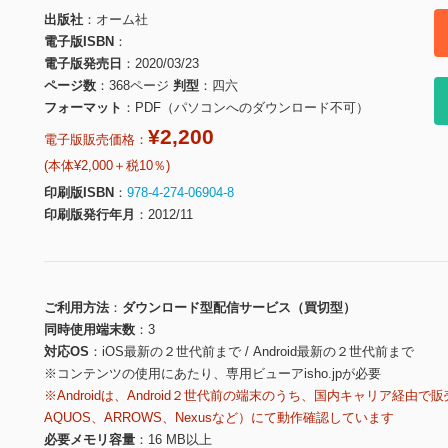
出版社
オーム社
電子版ISBN
電子版発売日
2020/03/23
ページ数
368ページ
判型
四六
フォーマット
PDF（パソコンへのダウンロード不可）
¥2,200
電子版販売価格：
(本体¥2,000＋税10％)
印刷版ISBN
978-4-274-06904-8
印刷版発行年月
2012/11
ご利用方法
ダウンロード型配信サービス（買切型）
同時使用端末数
3
対応OS
iOS最新の２世代前まで / Android最新の２世代前まで
※コンテンツの使用にあたり、専用ビューアisho.jpが必要
※Androidは、Android２世代前の端末のうち、国内キャリア経由で販
AQUOS、ARROWS、Nexusなど）にて動作確認しています
必要メモリ容量
16 MB以上