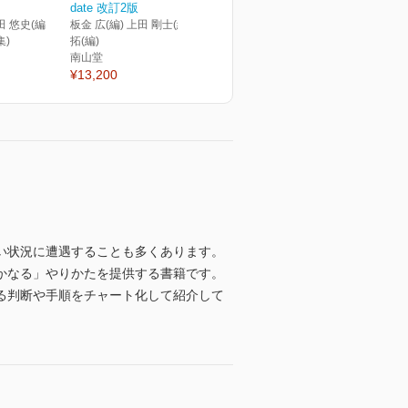
date 改訂2版
田 悠史(編
板金 広(編) 上田 剛士(編) 矢吹
集)
拓(編)
南山堂
¥13,200
い状況に遭遇することも多くあります。
かなる」やりかたを提供する書籍です。
る判断や手順をチャート化して紹介して