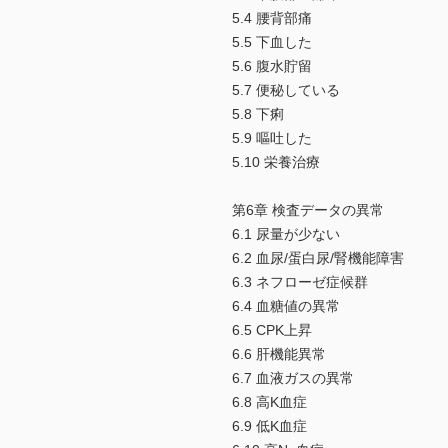
5.4 腰背部痛
5.5 下血した
5.6 腹水貯留
5.7 便秘している
5.8 下痢
5.9 嘔吐した
5.10 栄養治療
第6章 検査データの異常
6.1 尿量が少ない
6.2 血尿/蛋白尿/腎機能障害
6.3 ネフローゼ症候群
6.4 血糖値の異常
6.5 CPK上昇
6.6 肝機能異常
6.7 血液ガスの異常
6.8 高K血症
6.9 低K血症