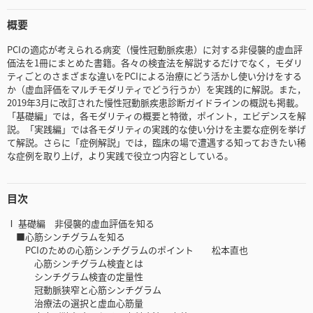
概要
PCIの適応が考えられる病変（慢性冠動脈疾患）に対する非侵襲的虚血評
価法を1冊にまとめた書籍。各々の検査法を解説するだけでなく，モダリ
ティごとのさまざまな違いをPCIによる治療にどう活かし使い分けをする
か（虚血評価をマルチモダリティでどう行うか）を実践的に解説。また，
2019年3月に改訂された慢性冠動脈疾患診断ガイドラインの概説も掲載。
「基礎編」では，各モダリティの概要と特徴，ポイント，エビデンスを解
説。「実践編」では各モダリティの実践的な使い分けを主要な症例を挙げ
て解説。さらに「症例解説」では，臨床の場で遭遇する知っておきたい稀
な症例を取り上げ，より実践で役立つ内容としている。
目次
Ⅰ 基礎編 非侵襲的虚血評価を知る
■心筋シンチグラムを知る
PCIのための心筋シンチグラムのポイント 松本直也
心筋シンチグラム検査とは
シンチグラム検査の定量性
冠動脈狭窄と心筋シンチグラム
治療法の選択と虚血心筋量