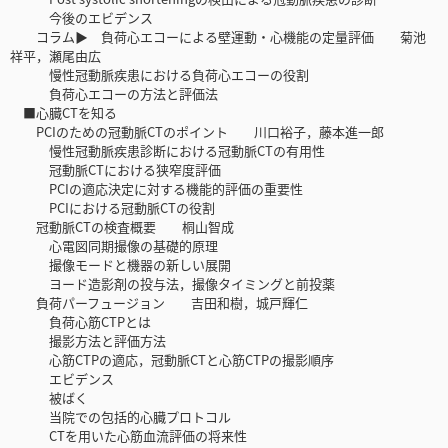
今後のエビデンス
コラム▶ 負荷心エコーによる壁運動・心機能の定量評価 菊池
祥平，瀬尾由広
慢性冠動脈疾患における負荷心エコーの役割
負荷心エコーの方法と評価法
■心臓CTを知る
PCIのための冠動脈CTのポイント 川口裕子，藤本進一郎
慢性冠動脈疾患診断における冠動脈CTの有用性
冠動脈CTにおける狭窄度評価
PCIの適応決定に対する機能的評価の重要性
PCIにおける冠動脈CTの役割
冠動脈CTの検査概要 桐山智成
心電図同期撮像の基礎的原理
撮像モードと機器の新しい展開
ヨード造影剤の投与法，撮像タイミングと前投薬
負荷パーフュージョン 吉田和樹，城戸輝仁
負荷心筋CTPとは
撮影方法と評価方法
心筋CTPの適応，冠動脈CTと心筋CTPの撮影順序
エビデンス
被ばく
当院での包括的心臓プロトコル
CTを用いた心筋血流評価の将来性