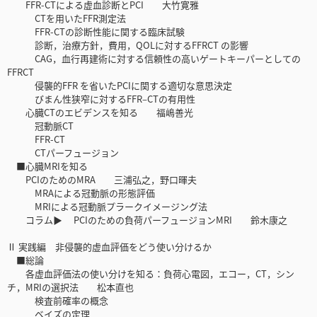
FFR-CTによる虚血診断とPCI 大竹寛雅
CTを用いたFFR測定法
FFR-CTの診断性能に関する臨床試験
診断，治療方針，費用，QOLに対するFFRCT の影響
CAG，血行再建術に対する信頼性の高いゲートキーパーとしての
FFRCT
侵襲的FFR を省いたPCIに関する適切な意思決定
びまん性狭窄に対するFFR–CTの有用性
心臓CTのエビデンスを知る 福嶋善光
冠動脈CT
FFR-CT
CTパーフュージョン
■心臓MRIを知る
PCIのためのMRA 三浦弘之，野口暉夫
MRAによる冠動脈の形態評価
MRIによる冠動脈プラークイメージング法
コラム▶ PCIのための負荷パーフュージョンMRI 鈴木康之
Ⅱ 実践編 非侵襲的虚血評価をどう使い分けるか
■総論
各虚血評価法の使い分けを知る：負荷心電図，エコー，CT，シン
チ，MRIの選択法 松本直也
検査前確率の概念
ベイズの定理