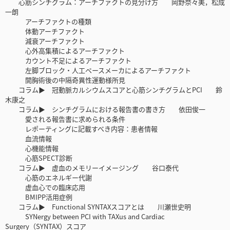
心筋シンチグラム：アーチファクトの見分け方 岡野奈々美，松成
一朗
アーチファクトの種類
体動アーチファクト
減衰アーチファクト
心外高集積によるアーチファクト
カウント不足によるアーチファクト
左脚ブロック・人工ペースメーカによるアーチファクト
開胸術後の中隔奇異性運動様所見
コラム▶ 冠動脈カルシウムスコアと心筋シンチグラムとPCI 鈴
木康之
コラム▶ シンチグラムにおける報告書の書き方 依田俊一
愛される報告書に求められる条件
レポーティングに記載すべき内容：患者情報
血流情報
心機能情報
心筋SPECT診断
コラム▶ 虚血のメモリーイメージング 谷口泰代
心筋のエネルギー代謝
虚血心での臨床応用
BMIPP活用症例
コラム▶ Functional SYNTAXスコアとは 川瀬世史明
SYNergy between PCI with TAXus and Cardiac
Surgery（SYNTAX）スコア