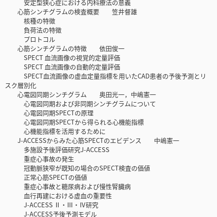
安定型狭心症における内科療法の意義
心筋シンチグラムの検査概要 笠井督雄
核種の特徴
負荷法の特徴
プロトコル
心筋シンチグラムの特徴 依田俊一
SPECT 血流画像の視覚的定量評価
SPECT 血流画像の自動的定量評価
SPECT血流画像の虚血定量指標を用いたCAD患者の予後予測とリ
スク層別化
心電図同期シンチグラム 奥田光一，中嶋憲一
心電図同期および非同期シンチグラムについて
心電図同期SPECTの原理
心電図同期SPECTから得られる心機能指標
心機能指標を活用するために
J-ACCESSからみた心筋SPECTのエビデンス 中嶋憲一
多施設予後評価研究J-ACCESS
重症心事故の発生
冠動脈狭窄が既知の場合のSPECT検査の価値
正常心筋SPECTの価値
重症心事故と糖尿病および慢性腎臓病
血行再建における虚血の重要性
J-ACCESS Ⅱ・Ⅲ・Ⅳ研究
J-ACCESS予後予測モデル