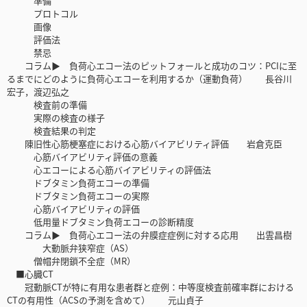
準備
プロトコル
画像
評価法
禁忌
コラム▶ 負荷心エコー法のピットフォールと成功のコツ：PCIに至
るまでにどのように負荷心エコーを利用するか（運動負荷） 長谷川
宏子，渡辺弘之
検査前の準備
実際の検査の様子
検査結果の判定
陳旧性心筋梗塞症における心筋バイアビリティ評価 岩倉克臣
心筋バイアビリティ評価の意義
心エコーによる心筋バイアビリティの評価法
ドブタミン負荷エコーの準備
ドブタミン負荷エコーの実際
心筋バイアビリティの評価
低用量ドブタミン負荷エコーの診断精度
コラム▶ 負荷心エコー法の弁膜症症例に対する応用 出雲昌樹
大動脈弁狭窄症（AS）
僧帽弁閉鎖不全症（MR）
■心臓CT
冠動脈CTが特に有用な患者群と症例：中等度検査前確率群における
CTの有用性（ACSの予測を含めて） 元山貞子