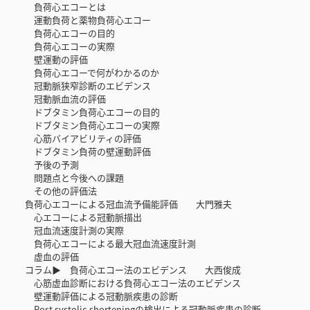
負荷心エコーとは
運動負荷と薬物負荷心エコー
負荷心エコーの目的
負荷心エコーの実際
壁運動の評価
負荷心エコーで何がわかるのか
冠動脈狭窄診断のエビデンス
冠動脈血流の評価
ドブタミン負荷心エコーの目的
ドブタミン負荷心エコーの実際
心筋バイアビリティの評価
ドブタミン負荷の壁運動評価
予後の予測
問題点と今後への課題
その他の評価法
負荷心エコーによる冠血流予備能評価 大門雅夫
心エコーによる冠動脈描出
冠血流速度計測の実際
負荷心エコーによる最大冠血流速度計測
虚血の評価
コラム▶ 負荷心エコー法のエビデンス 大西俊成
心筋虚血診断における負荷心エコー法のエビデンス
壁運動評価による冠動脈疾患の診断
Post systolic shorteningの検出による冠動脈疾患の診断