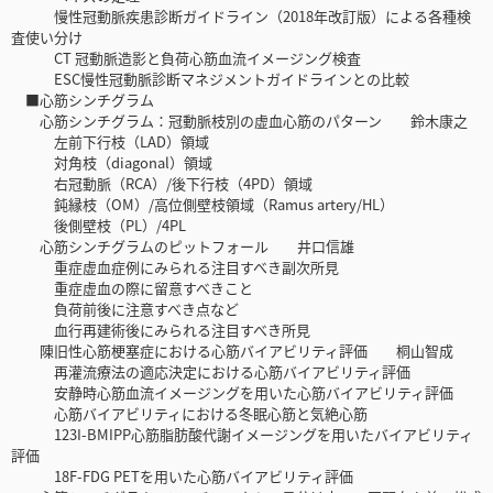
慢性冠動脈疾患診断ガイドライン（2018年改訂版）による各種検
査使い分け
CT 冠動脈造影と負荷心筋血流イメージング検査
ESC慢性冠動脈診断マネジメントガイドラインとの比較
■心筋シンチグラム
心筋シンチグラム：冠動脈枝別の虚血心筋のパターン 鈴木康之
左前下行枝（LAD）領域
対角枝（diagonal）領域
右冠動脈（RCA）/後下行枝（4PD）領域
鈍縁枝（OM）/高位側壁枝領域（Ramus artery/HL）
後側壁枝（PL）/4PL
心筋シンチグラムのピットフォール 井口信雄
重症虚血症例にみられる注目すべき副次所見
重症虚血の際に留意すべきこと
負荷前後に注意すべき点など
血行再建術後にみられる注目すべき所見
陳旧性心筋梗塞症における心筋バイアビリティ評価 桐山智成
再灌流療法の適応決定における心筋バイアビリティ評価
安静時心筋血流イメージングを用いた心筋バイアビリティ評価
心筋バイアビリティにおける冬眠心筋と気絶心筋
123I-BMIPP心筋脂肪酸代謝イメージングを用いたバイアビリティ
評価
18F-FDG PETを用いた心筋バイアビリティ評価