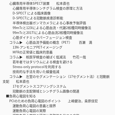
心臓専用半導体SPECT装置 松本直也
心臓専用半導体シンチグラム検査の原理と方法
D-SPECT による臨床画像
D-SPECTによる冠動脈疾患診断能
半導体検出器ガンマカメラによる心事故予後評価
99mTcと123Iによる心筋血流・代謝2核種同時撮像法
99mTcと201Tlによる心筋血流2核種同時撮像法
心筋ダイナミックパーフュージョン検査
コラム▶ 心筋血流予備能の概念（PET） 百瀬 満
13N-アンモニアPETイメージング
MFRの正常値と臨床的意義
コラム▶ 核医学検査の被ばく低減法 竹花一哉
若年者ではタリウムによる検査を避ける
Stress-only protocolを利用する
技術的な手法を用いた線量低減
コラム▶ 左室のセグメンテーション（17セグメント法）と冠動脈
支配 松本直也
17セグメントスコアリングシステム
冠動脈の支配領域とシンチグラム画像の関連
■負荷心電図を知る
PCIのための負荷心電図のポイント 上嶋健治，桒原佳宏
運動負荷心電図の意義と限界
運動負荷心電図の実際