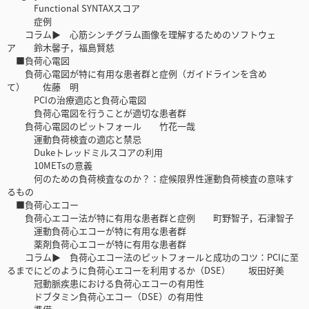
Functional SYNTAXスコア
症例
コラム▶ 心筋シンチグラム画像を理解するためのソフトウェ
ア 鈴木馨子，福島賢慈
■負荷心電図
負荷心電図が特に有用な患者群と症例（ガイドラインを含め
て） 佐藤 明
PCIの治療適応と負荷心電図
負荷心電図を行うことが適切な患者群
負荷心電図のピットフォール 竹花一哉
運動負荷検査の適応と禁忌
Dukeトレッドミルスコアの利用
10METsの意義
何のための負荷検査なのか？：症候限界性運動負荷検査の意味す
るもの
■負荷心エコー
負荷心エコー法が特に有用な患者群と症例 町野智子，石津智子
運動負荷心エコーが特に有用な患者群
薬剤負荷心エコーが特に有用な患者群
コラム▶ 負荷心エコー法のピットフォールと成功のコツ：PCIに至
るまでにどのように負荷心エコーを利用するか（DSE） 坂田好美
冠動脈疾患における負荷心エコーの有用性
ドブタミン負荷心エコー（DSE）の有用性