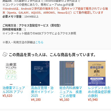
対応OS
iOS最新の２世代前まで / Android最新の２世代前まで
※コンテンツの使用にあたり、専用ビューアisho.jpが必要
※Androidは、Android２世代前の端末のうち、国内キャリア経由で販売されている端
末（Xperia、GALAXY、AQUOS、ARROWS、Nexusなど）にて動作確認しています
必要メモリ容量
154 MB以上
ご利用方法
アクセス型配信サービス（買切型）
同時使用端末数
1
※インターネット経由でのWEBブラウザによるアクセス参照
※導入・利用方法の詳細は
こちら
この商品を買った人は、こんな商品も買っています。
治療薬マニュア
高血圧管理・治
総合内科病棟マ
レジデントのた
ル2026 アプリ
療ガイドライン
ニュアル 疾患
めの感染症診療
¥5,610
2025
ごとの管理
の鉄則
¥4,180
¥6,160
¥5,940