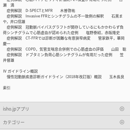
瀬 満
症例解説 D-SPECTとMFR 木曽啓祐
症例解説 Invasive FFRとシンチグラムの不一致例の解釈 石黒ま
や，井口信雄
症例解説 冠動脈バイパスグラフトが開存しているにもかかわらず負
荷シンチグラムで心筋虚血が認められた症例 塩野泰紹，赤阪隆史
症例解説 CT-FFRでは診断が困難な有意狭窄病変 管家鉄平，華岡
慶一
症例解説 COPD，気管支喘息合併例での心筋虚血の評価 山田 聡
症例解説 ドブタミン負荷心筋シンチグラムが有用だった症例 笠
井督雄
Ⅳ ガイドライン概説
慢性冠動脈疾患診断ガイドライン（2018年改訂版）概説 玉木長良
索引
isho.jpアプリ
カテゴリー