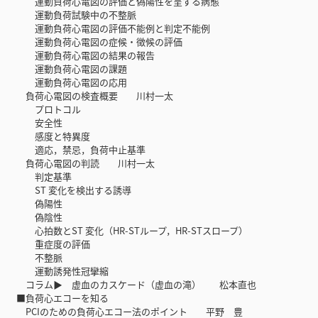
運動負荷心電図の評価と偽陽性を呈する病態
運動負荷試験中の不整脈
運動負荷心電図の評価不能例と判定不能例
運動負荷心電図の症候・徴候の評価
運動負荷心電図の結果の報告
運動負荷心電図の課題
運動負荷心電図の応用
負荷心電図の検査概要 川村一太
プロトコル
安全性
感度と特異度
適応，禁忌，負荷中止基準
負荷心電図の判読 川村一太
判定基準
ST 変化を検出する誘導
偽陽性
偽陰性
心拍数とST 変化（HR-STループ，HR-STスロープ）
重症度の評価
不整脈
運動誘発性冠攣縮
コラム▶ 虚血のカスケード（虚血の滝） 松本直也
■負荷心エコーを知る
PCIのための負荷心エコー法のポイント 平野 豊