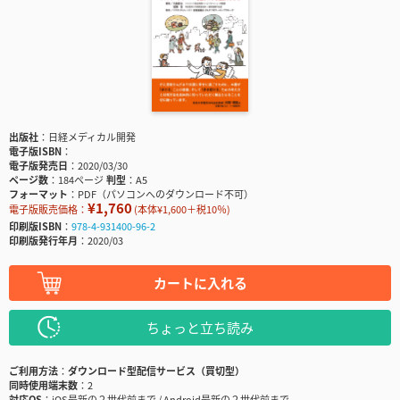
出版社
日経メディカル開発
電子版ISBN
電子版発売日
2020/03/30
ページ数
184ページ
判型
A5
フォーマット
PDF（パソコンへのダウンロード不可）
¥1,760
電子版販売価格：
(本体¥1,600＋税10％)
印刷版ISBN
978-4-931400-96-2
印刷版発行年月
2020/03
カートに入れる
ちょっと立ち読み
ご利用方法
ダウンロード型配信サービス（買切型）
同時使用端末数
2
対応OS
iOS最新の２世代前まで / Android最新の２世代前まで