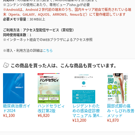
※コンテンツの使用にあたり、専用ビューアisho.jpが必要
※Androidは、Android２世代前の端末のうち、国内キャリア経由で販売されている端
末（Xperia、GALAXY、AQUOS、ARROWS、Nexusなど）にて動作確認しています
必要メモリ容量
30 MB以上
ご利用方法
アクセス型配信サービス（買切型）
同時使用端末数
1
※インターネット経由でのWEBブラウザによるアクセス参照
※導入・利用方法の詳細は
こちら
この商品を買った人は、こんな商品も買っています。
糖尿病治療ガイ
ハンドセラピィ
レジデントのた
園部式脚の痛
ド2024
改訂第2版
めの感染症診療
み・しびれ改善
¥1,100
¥6,820
マニュアル 第4...
メソッド
¥13,200
¥1,870