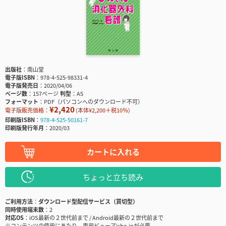
出版社
南山堂
電子版ISBN
978-4-525-98331-4
電子版発売日
2020/04/06
ページ数
157ページ
判型
A5
フォーマット
PDF（パソコンへのダウンロード不可）
¥2,420
電子版販売価格：
(本体¥2,200＋税10％)
印刷版ISBN
978-4-525-50161-7
印刷版発行年月
2020/03
カートに入れる
ちょっと立ち読み
ご利用方法
ダウンロード型配信サービス（買切型）
同時使用端末数
2
対応OS
iOS最新の２世代前まで / Android最新の２世代前まで
※コンテンツの使用にあたり、専用ビューアisho.jpが必要