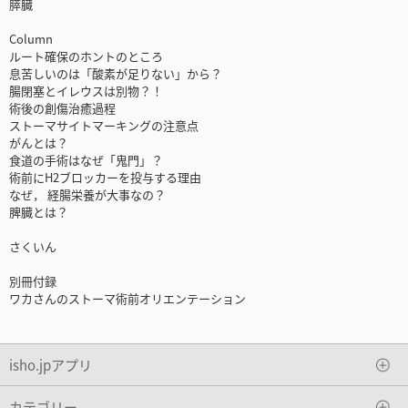
膵臓
Column
ルート確保のホントのところ
息苦しいのは「酸素が足りない」から？
腸閉塞とイレウスは別物？！
術後の創傷治癒過程
ストーマサイトマーキングの注意点
がんとは？
食道の手術はなぜ「鬼門」？
術前にH2ブロッカーを投与する理由
なぜ， 経腸栄養が大事なの？
脾臓とは？
さくいん
別冊付録
ワカさんのストーマ術前オリエンテーション
isho.jpアプリ
カテゴリー