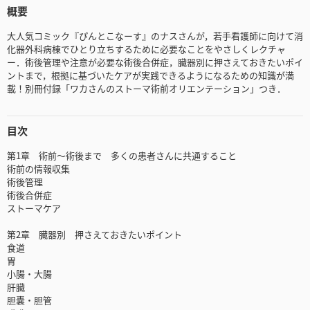
概要
大人気コミック『ぴんとこなーす』のナスさんが，若手看護師に向けて消
化器外科病棟でひとり立ちするために必要なことをやさしくレクチャ
ー．術後管理や注意が必要な術後合併症，臓器別に押さえておきたいポイ
ントまで，根拠に基づいたケアが実践できるようになるための知識が満
載！別冊付録「ワカさんのストーマ術前オリエンテーション」つき．
目次
第1章 術前～術後まで 多くの患者さんに共通すること
術前の情報収集
術後管理
術後合併症
ストーマケア
第2章 臓器別 押さえておきたいポイント
食道
胃
小腸・大腸
肝臓
胆嚢・胆管