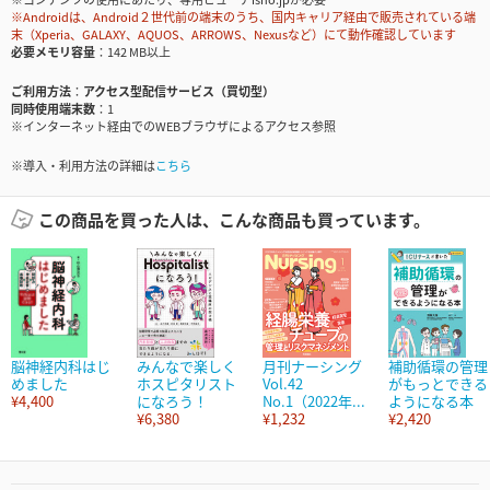
※Androidは、Android２世代前の端末のうち、国内キャリア経由で販売されている端
末（Xperia、GALAXY、AQUOS、ARROWS、Nexusなど）にて動作確認しています
必要メモリ容量
142 MB以上
ご利用方法
アクセス型配信サービス（買切型）
同時使用端末数
1
※インターネット経由でのWEBブラウザによるアクセス参照
※導入・利用方法の詳細は
こちら
この商品を買った人は、こんな商品も買っています。
脳神経内科はじ
みんなで楽しく
月刊ナーシング
補助循環の管理
めました
ホスピタリスト
Vol.42
がもっとできる
¥4,400
になろう！
No.1（2022年...
ようになる本
¥6,380
¥1,232
¥2,420