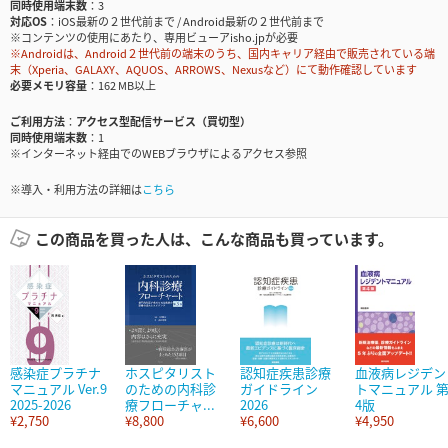
同時使用端末数
3
対応OS
iOS最新の２世代前まで / Android最新の２世代前まで
※コンテンツの使用にあたり、専用ビューアisho.jpが必要
※Androidは、Android２世代前の端末のうち、国内キャリア経由で販売されている端
末（Xperia、GALAXY、AQUOS、ARROWS、Nexusなど）にて動作確認しています
必要メモリ容量
162 MB以上
ご利用方法
アクセス型配信サービス（買切型）
同時使用端末数
1
※インターネット経由でのWEBブラウザによるアクセス参照
※導入・利用方法の詳細は
こちら
この商品を買った人は、こんな商品も買っています。
感染症プラチナ
ホスピタリスト
認知症疾患診療
血液病レジデン
マニュアル Ver.9
のための内科診
ガイドライン
トマニュアル 
2025-2026
療フローチャ...
2026
4版
¥2,750
¥8,800
¥6,600
¥4,950