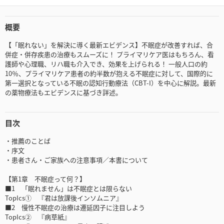
概要
【「眠れない」を解決に導く最新エビデンス】不眠症が改善すれば、合
併症・併存疾患の治療もスムーズに！ プライマリケア医はもちろん、看
護師や心理職、リハ職も介入でき、効果を上げられる！ 一般人口の約
10％、プライマリケア患者の約半数が抱える不眠症に対して、国際的に
第一選択となっている不眠の認知行動療法（CBT-I）を中心に解説。最新
の薬物療法もエビデンスに基づき詳述。
目次
・推薦のことば
・序文
・患者さん・ご家族への注意事項／本書について
【第1章 不眠症って何？】
■1 「眠れません」は不眠症とは限らない
TopIcs① 『君は放課後インソムニア』
■2 慢性不眠症の治療は遷延因子に注目しよう
TopIcs② 『病草紙』