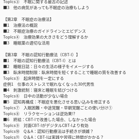
TopIcs③ 不眠に関する最古の記述
■3 他の病気があっても不眠症の治療もしよう
【第2章 不眠症の治療法】
■1 治療法の概説
■2 不眠症治療のガイドラインとエビデンス
TopIcs④ 治療効果の大きさをどう理解するか
■3 睡眠薬の適切な活用
【第3章 不眠の認知行動療法（CBT-I）】
■1 不眠の認知行動療法（CBT-I）とは
■2 睡眠日誌：日々の生活の様子をイメージする
■3 臥床時間制限：臥床時間を短くすることで睡眠の質を改善する
TopIcs⑤ 起床時間を一定にする
症例1 仕事のストレスで眠れなくなった30代男性
■4 刺激統制：寝床と睡眠を結びつける
TopIcs⑥ 日中の活動が少ない場合
■5 認知再構成：不眠症を悪化させる思い込みを修正する
TopIcs⑦ 入眠困難・中途覚醒・早朝覚醒ごとの使い分け①
TopIcs⑧ リラクセーションは逆効果!?
■6 終結：CBT-Iで改善した場合、しなかった場合
TopIcs⑨ 対面CBT-IがデジタルCBT-Iより有効
TopIcs⑩ Q＆A：認知行動療法は手続きが煩雑？
TopIcs⑪ Q＆A：CBT-Iは実践や習得に時間がかかる？