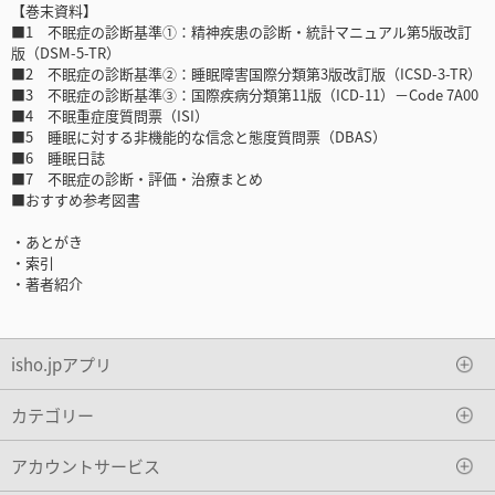
【巻末資料】
■1 不眠症の診断基準①：精神疾患の診断・統計マニュアル第5版改訂
版（DSM-5-TR）
■2 不眠症の診断基準②：睡眠障害国際分類第3版改訂版（ICSD-3-TR）
■3 不眠症の診断基準③：国際疾病分類第11版（ICD-11）－Code 7A00
■4 不眠重症度質問票（ISI）
■5 睡眠に対する非機能的な信念と態度質問票（DBAS）
■6 睡眠日誌
■7 不眠症の診断・評価・治療まとめ
■おすすめ参考図書
・あとがき
・索引
・著者紹介
isho.jpアプリ
カテゴリー
アカウントサービス