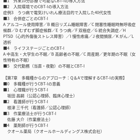
■1 外来10分診療で可能なCBT-Iの導入方法
■2 入院環境でのCBT-Iの導入方法
症例3 うつ病で電気けいれん療法目的で入院した40代女性
■3 合併症ごとのCBT-I
A アルコール使用障害／B 概日リズム睡眠障害／C 閉塞性睡眠時無呼吸症
候群／D むずむず脚症候群／E うつ病／F 双極症／G 統合失調症／H
PTSD（心的外傷後ストレス障害）／I 慢性疼痛／J 夜間頻尿／K がん／L
透析
■4 ライフステージごとのCBT-I
A 中高生・大学生の不眠／B 高齢者の不眠／C 周産期／更年期の不眠（女
性特有の不眠）
■5 交代勤務（当直・夜勤）の不眠とCBT-I
【第7章 多職種からのアプローチ：Q＆Aで理解するCBT-Iの実際】
■0 多職種が行うCBT-Iの意義
■1 心理職が行うCBT-I
坂田 昌嗣（公認心理師、臨床心理士）
■2 看護師が行うCBT-I
根津 三千代（看護師／公認心理師）
■3 作業療法士が行うCBT-I
佐藤 大介（作業療法士）
■4 薬剤師が行うCBT-I
クオール薬局（クオールホールディングス株式会社）