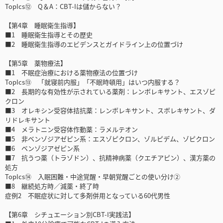
TopIcs⑫ Q＆A：CBT-Iは儲からない？
【第4章 睡眠衛生指導】
■1 睡眠衛生指導とその歴史
■2 睡眠衛生指導のエビデンスとガイドライン上の位置づけ
【第5章 薬物療法】
■1 不眠症治療における薬物療法の位置づけ
TopIcs⑬ 「就寝前内服」「不眠時頓用」はいつ内服する？
■2 長期的な有効性が示されている薬剤：レンボレキサント、エスゾピ
クロン
■3 オレキシン受容体拮抗薬：レンボレキサント、スボレキサント、ダ
リドレキサント
■4 メラトニン受容体作動薬：ラメルテオン
■5 非ベンゾジアゼピン系：エスゾピクロン、ゾルピデム、ゾピクロン
■6 ベンゾジアゼピン系
■7 抗うつ薬（トラゾドン）、抗精神病薬（クエチアピン）、漢方薬の
処方
TopIcs⑭ 入眠困難・中途覚醒・早朝覚醒ごとの使い分け②
■8 継続処方時／減薬・終了時
症例2 不眠症状に対して多剤併用となっている60代男性
【第6章 シチュエーション別CBT-I実践法】