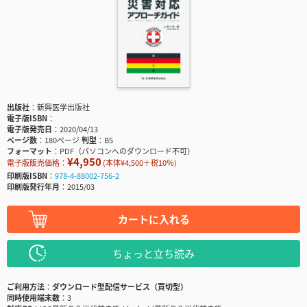
出版社
新興医学出版社
電子版ISBN
電子版発売日
2020/04/13
ページ数
180ページ
判型
B5
フォーマット
PDF（パソコンへのダウンロード不可）
¥4,950
電子版販売価格：
(本体¥4,500＋税10％)
印刷版ISBN
978-4-88002-756-2
印刷版発行年月
2015/03
カートに入れる
ちょっと立ち読み
ご利用方法
ダウンロード型配信サービス（買切型）
同時使用端末数
3