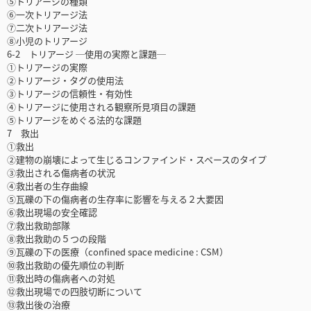
⑤トリアージの種類
⑥一次トリアージ法
⑦二次トリアージ法
⑧小児のトリアージ
6-2 トリアージ ─使用の実際と課題─
①トリアージの実際
②トリアージ・タグの使用法
③トリアージの信頼性・有効性
④トリアージに使用される観察所見項目の課題
⑤トリアージをめぐる法的な課題
7 救出
①救出
②建物の崩壊によって生じるコンファインド・スペースのタイプ
③救出される傷病者の状況
④救出者の生存曲線
⑤瓦礫の下の傷病者の生存率に影響を与える２大要因
⑥救出現場の安全確認
⑦救出救助部隊
⑧救出救助の５つの段階
⑨瓦礫の下の医療（confined space medicine : CSM）
⑩救出救助の優先順位の判断
⑪救出時の傷病者への対処
⑫救出現場での四肢切断について
⑬救出後の治療