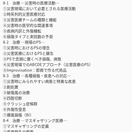
8-1 治療 ─災害時の医療活動─
①災害現場において必要とされる医療活動
②時系列的災害医療対応
③災害医療チームの種類と機能
④災害時の医学的な関連事項
⑤疾病内訳と外傷機転
⑥損傷タイプと来院数の予測
8-2 治療 ─現場のPS─
①災害時におけるPSの理念
②災害医療におけるPSと蘇生
③PSで念頭に置くべき損傷、病態
④災害現場でのABCDEアプローチ（災害医療のPS）
⑤Improvisation：即興で作る代用品
8-3 治療 ─各種損傷・疾患への対応─
①災害時にみられやすい病態と特異な疾患
②創処置
③破傷風の治療
④四肢切断
⑤クラッシュ症候群
⑥外傷性窒息
⑦爆風損傷（BI）
8-4 治療 ─マスギャザリング医療─
①マスギャザリングの定義
②疾病発生の側面