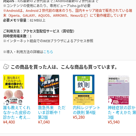
対応OS
iOS最新の２世代前まで / Android最新の２世代前まで
※コンテンツの使用にあたり、専用ビューアisho.jpが必要
※Androidは、Android２世代前の端末のうち、国内キャリア経由で販売されている端
末（Xperia、GALAXY、AQUOS、ARROWS、Nexusなど）にて動作確認しています
必要メモリ容量
82 MB以上
ご利用方法
アクセス型配信サービス（買切型）
同時使用端末数
1
※インターネット経由でのWEBブラウザによるアクセス参照
※導入・利用方法の詳細は
こちら
この商品を買った人は、こんな商品も買っています。
誰も教えてくれ
救急外来 ただ
内科レジデント
神経症状の診か
なかった皮疹の
いま診断中！
の鉄則 第4版
た・考えかた 
診かた・考え...
第2版
¥5,280
3版
¥4,400
¥7,040
¥5,940