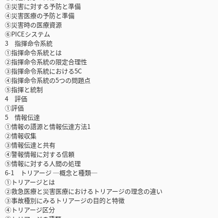
③災害に対する予防と準備
④災害医療の予防と準備
⑤災害時の医療資源
⑥PICEシステム
3 指揮命令系統
①指揮命令系統とは
②指揮命令系統の限定合理性
③指揮命令系統における5C
④指揮命令系統の5つの問題点
⑤指揮と統制
4 評価
①評価
5 情報伝達
①情報の語源と情報伝達方法1
②情報収集
③情報伝達と共有
④警報情報に対する信頼
⑤情報に対する人間の処理
6-1 トリアージ ─概念と種類─
①トリアージとは
②救急医療と災害医療におけるトリアージの理念の違い
③事故種別にみるトリアージの目的と特徴
④トリアージ区分