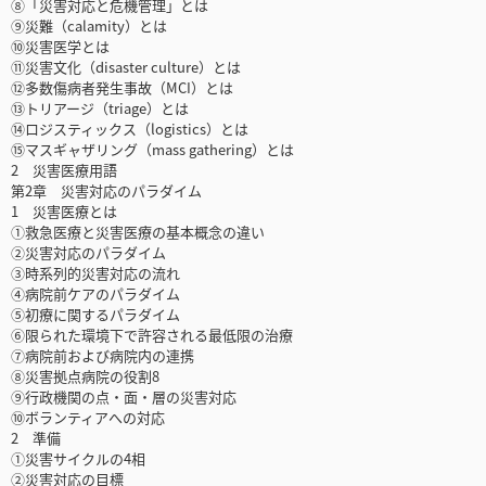
⑧「災害対応と危機管理」とは
⑨災難（calamity）とは
⑩災害医学とは
⑪災害文化（disaster culture）とは
⑫多数傷病者発生事故（MCI）とは
⑬トリアージ（triage）とは
⑭ロジスティックス（logistics）とは
⑮マスギャザリング（mass gathering）とは
2 災害医療用語
第2章 災害対応のパラダイム
1 災害医療とは
①救急医療と災害医療の基本概念の違い
②災害対応のパラダイム
③時系列的災害対応の流れ
④病院前ケアのパラダイム
⑤初療に関するパラダイム
⑥限られた環境下で許容される最低限の治療
⑦病院前および病院内の連携
⑧災害拠点病院の役割8
⑨行政機関の点・面・層の災害対応
⑩ボランティアへの対応
2 準備
①災害サイクルの4相
②災害対応の目標