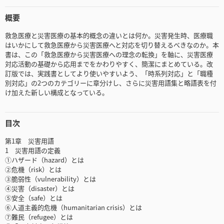
概要
救急医療と災害医療の基本的概念の違いとは何か。災害発生時、医療職
はいかにして救急医療から災害医療へと対応を切り替えるべきなのか。本
書は、この「救急医療から災害医療への理念の転換」を軸に、災害医療
対応活動の基礎から応用までをかわりやすく、簡潔にまとめている。改
訂版では、実践書としてより使いやすいよう、「時系列対応」と「職種
別対応」の2つのカテゴリーに章分けし、さらに災害用語集と略語表を付
け加えた新しい構成となっている。
目次
第1章 災害用語
1 災害用語の定義
①ハザード（hazard）とは
②危機（risk）とは
③脆弱性（vulnerability）とは
④災害（disaster）とは
⑤安全（safe）とは
⑥人道主義的危機（humanitarian crisis）とは
⑦難民（refugee）とは