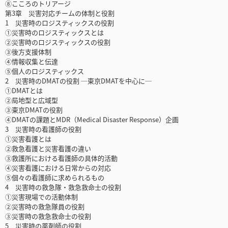
⑧こころのトリアージ
第3章 災害対応チームの体制と役割
1 災害時のロジスティックスの役割
①災害時のロジスティックスとは
②災害時のロジスティックスの役割
③後方支援体制
④情報収集と伝達
⑤個人のロジスティックス
2 災害時のDMATの役割 ─東京DMATを中心に─
①DMATとは
②局地型と広域型
③東京DMATの役割
④DMATの課題とMDR（Medical Disaster Response）企画
3 災害時の看護師の役割
①災害看護とは
②救急看護と災害看護の違い
③救護所における看護師の具体的活動
④災害看護における日常からの対応
⑤個々の看護師に求められるもの
4 災害時の救急隊・救急救命士の役割
①災害現場での活動体制
②災害時の救急隊員の役割
③災害時の救急救命士の役割
5 災害時の薬剤師の役割