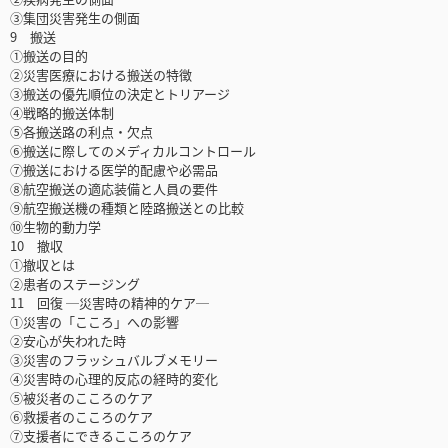
③集団災害発生の側面
9 搬送
①搬送の目的
②災害医療における搬送の特徴
③搬送の優先順位の決定とトリアージ
④戦略的搬送体制
⑤各搬送路の利点・欠点
⑥搬送に際してのメディカルコントロール
⑦搬送における医学的配慮や必需品
⑧航空搬送の適応装備と人員の要件
⑨航空搬送機の種類と陸路搬送との比較
⑩生物的動力学
10 撤収
①撤収とは
②患者のステージング
11 回復 ─災害時の精神的ケア─
①災害の「こころ」への影響
②安心が失われた時
③災害のフラッシュバルブメモリー
④災害時の心理的反応の経時的変化
⑤被災者のこころのケア
⑥救援者のこころのケア
⑦支援者にできるこころのケア