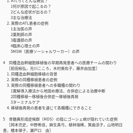
1. ATLってどんな病気？
1何が原因で起こるの？
2どんな症状が出るの？
3主な治療法
2. 実際のATL患者の症例
1主治医の声
2薬剤師の声
3看護師の声
4臨床心理士の声
5MSW（医療ソーシャルワーカー）の声
4 同種造血幹細胞移植後の早期再発患者への医療チームの関わり
［前田裕弘，光川こころ，木村美佐子，藤井由加里］
1. 同種造血幹細胞移植の背景
2. 実際の同種移植患者の症例
3. 実際の同種移植患者への多職種の関わり
1寛解導入療法から地固め療法，合併症による治療中断
2同種移植〜移植後合併症〜移植後再発
3ターミナルケア
4. 移植後再発の患者を通じて各職種にできること
5 骨髄異形成症候群（MDS）の陰にゴーシェ病が隠れていた症例
［岡本充史，中野希佳，麻生真弓，植林瑞稀，箕曲涼子，山地明日
香，橋本律子，瀬戸口 由］