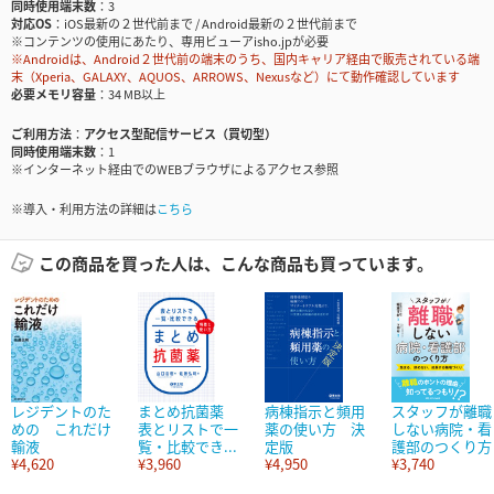
同時使用端末数
3
対応OS
iOS最新の２世代前まで / Android最新の２世代前まで
※コンテンツの使用にあたり、専用ビューアisho.jpが必要
※Androidは、Android２世代前の端末のうち、国内キャリア経由で販売されている端
末（Xperia、GALAXY、AQUOS、ARROWS、Nexusなど）にて動作確認しています
必要メモリ容量
34 MB以上
ご利用方法
アクセス型配信サービス（買切型）
同時使用端末数
1
※インターネット経由でのWEBブラウザによるアクセス参照
※導入・利用方法の詳細は
こちら
この商品を買った人は、こんな商品も買っています。
レジデントのた
まとめ抗菌薬
病棟指示と頻用
スタッフが離職
めの これだけ
表とリストで一
薬の使い方 決
しない病院・看
輸液
覧・比較でき...
定版
護部のつくり方
¥4,620
¥3,960
¥4,950
¥3,740