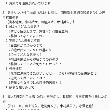
4. 外来でも治療が続いています
2 急性リンパ性白血病（ALL）に対し、同種造血幹細胞移植を受けた若
年女性の例
［山本健太，小林鈴世，川邊真緒，木村美佐子］
1. ALLってどんな病気？
1ずばり解説します，急性リンパ性白血病
2移植ってなんでするの？
2. 実際のALL患者の症例
1白血病が見つかるまで
2治療が始まってからの道のり
3今ってどんな気持ち？
4地固め療法から移植までの道のり
5移植しているとき何がつらかった？
3. 外来通院
1無事に退院できたはいいけど… つらい移植後の合併症とは
2退院して困ったことは？
3若年女性ならではの精神的苦痛とは
4. 症例を振り返って
3 成人T細胞性白血病（ATL）を発症し，長期間，皮膚疾患を併発した症
例
［江口 剛，川上智久，辻岡舞衣子，木村美佐子，小澤徹也］