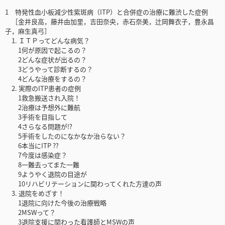
1 特発性血小板減少性紫斑病（ITP）と合併症の治療に難渋した症例
［金井良高，藤井由加里，吉田奈央，赤石奈美，辻岡舞衣子，豊永昌
子，麻生真弓］
1. ＩＴＰってどんな病気？
1何が原因で起こるの？
2どんな症状が出るの？
3どうやって診断するの？
4どんな治療をするの？
2. 実際のITP患者の症例
1救急搬送され入院！
2治療は予想外に難航
3手術を目指して
4さらなる問題が⁉
5手術をしたのになかなか治らない？
6本当にITP ⁇
7今度は感染症？
8一難去ってまた一難
9ようやく退院の目途が
10リハビリテーションに関わってくれた方達の声
3. 退院をめざす！
1退院に向けた今後の治療戦略
2MSWって？
3退院支援に関わった看護師とMSWの声