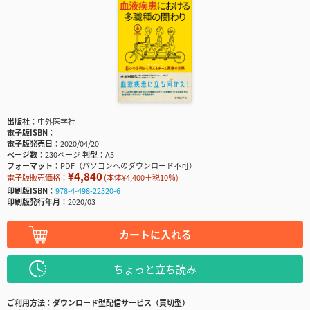
出版社
中外医学社
電子版ISBN
電子版発売日
2020/04/20
ページ数
230ページ
判型
A5
フォーマット
PDF（パソコンへのダウンロード不可）
¥4,840
電子版販売価格：
(本体¥4,400＋税10％)
印刷版ISBN
978-4-498-22520-6
印刷版発行年月
2020/03
カートに入れる
ちょっと立ち読み
ご利用方法
ダウンロード型配信サービス（買切型）