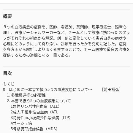
概要
５つの血液疾患の症例を、医師、看護師、薬剤師、理学療法士、臨床心
理士、医療ソーシャルワーカーなど、チームとして診療に携わったスタッ
フがそれぞれの視点から解説。刻一刻と変化していく患者自身の病状や
心理にどのようにして寄り添い、診療を行ったかを克明に記した。症例
を多方面から解析しより深く考察することで、チーム医療で最良の治療を
提供するための道標となる一冊である。
目次
もくじ
0 はじめに〜本書で扱う5つの血液疾患について〜 ［前田裕弘］
1. 多職種連携の必要性
2. 本書で扱う5つの血液疾患について
1急性リンパ性白血病（ALL）
2成人 T 細胞性白血病（ATL
3特発性血小板減少性紫斑病（ITP）
4ゴーシェ病
5骨髄異形成症候群（MDS）