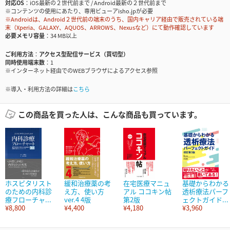
対応OS
iOS最新の２世代前まで / Android最新の２世代前まで
※コンテンツの使用にあたり、専用ビューアisho.jpが必要
※Androidは、Android２世代前の端末のうち、国内キャリア経由で販売されている端
末（Xperia、GALAXY、AQUOS、ARROWS、Nexusなど）にて動作確認しています
必要メモリ容量
34 MB以上
ご利用方法
アクセス型配信サービス（買切型）
同時使用端末数
1
※インターネット経由でのWEBブラウザによるアクセス参照
※導入・利用方法の詳細は
こちら
この商品を買った人は、こんな商品も買っています。
ホスピタリスト
緩和治療薬の考
在宅医療マニュ
基礎からわかる
のための内科診
え方、使い方
アル ココキン帖
透析療法パーフ
療フローチャ...
ver.4 4版
第2版
ェクトガイド...
¥8,800
¥4,400
¥4,180
¥3,960