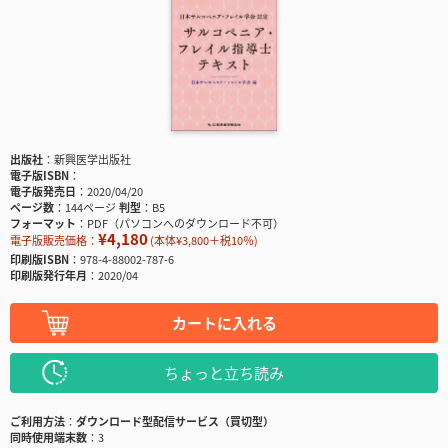
出版社
新興医学出版社
電子版ISBN
電子版発売日
2020/04/20
ページ数
144ページ
判型
B5
フォーマット
PDF（パソコンへのダウンロード不可）
¥4,180
電子版販売価格：
(本体¥3,800＋税10％)
印刷版ISBN
978-4-88002-787-6
印刷版発行年月
2020/04
カートに入れる
ちょっと立ち読み
ご利用方法
ダウンロード型配信サービス（買切型）
同時使用端末数
3