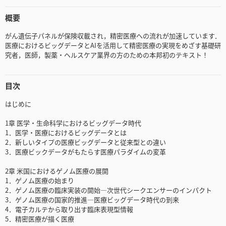
概要
がん遺伝子パネルが保険収載され，精密医療への流れが加速しています．
医療におけるビッグデータとAIを活用して精密医療の実現をめざす基礎研
究者，医師，製薬・ヘルスケア業界の方のための本邦初のテキスト！
目次
はじめに
1章 医学・生命科学におけるビッグデータ時代
1．医学・医療におけるビッグデータとは
2．新しいタイプの医療ビッグデータと従来型との違い
3．医療ビックデータがもたらす医療パラダイムの変革
2章 米国におけるゲノム医療の展開
1．ゲノム医療の始まり
2．ゲノム医療の臨床実装の開始―次世代シークエンサーのインパクト
3．ゲノム医療の国家的推進―医療ビッグデータ時代の到来
4．電子カルテから取り出す臨床表現型情報
5．精密医療が描く医療