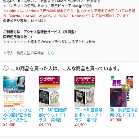
対応OS
iOS最新の２世代前まで / Android最新の２世代前まで
※コンテンツの使用にあたり、専用ビューアisho.jpが必要
※Androidは、Android２世代前の端末のうち、国内キャリア経由で販売されている端
末（Xperia、GALAXY、AQUOS、ARROWS、Nexusなど）にて動作確認しています
必要メモリ容量
18 MB以上
ご利用方法
アクセス型配信サービス（買切型）
同時使用端末数
1
※インターネット経由でのWEBブラウザによるアクセス参照
※導入・利用方法の詳細は
こちら
この商品を買った人は、こんな商品も買っています。
レジデントのた
CT・MRI画像解
CT・MRI画像解
新 胸部画像診
めの腹部画像教
剖ポケットアト
剖ポケットアト
断の勘ドコロ
室【小児急性...
ラス 第4版...
ラス 第4版...
¥9,900
¥4,400
¥4,400
¥4,400