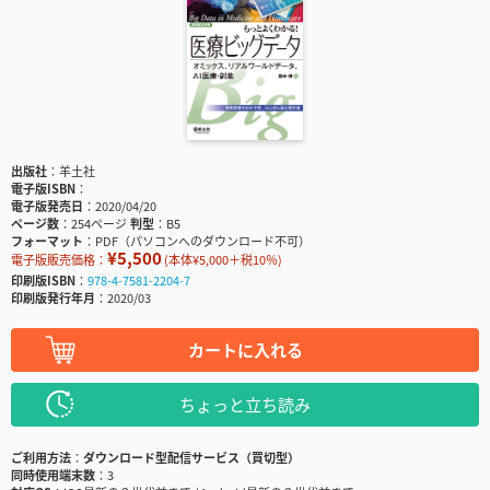
出版社
羊土社
電子版ISBN
電子版発売日
2020/04/20
ページ数
254ページ
判型
B5
フォーマット
PDF（パソコンへのダウンロード不可）
¥5,500
電子版販売価格：
(本体¥5,000＋税10％)
印刷版ISBN
978-4-7581-2204-7
印刷版発行年月
2020/03
カートに入れる
ちょっと立ち読み
ご利用方法
ダウンロード型配信サービス（買切型）
同時使用端末数
3