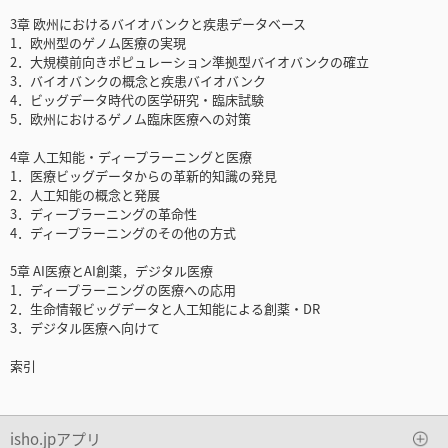
3章 欧州におけるバイオバンクと疾患データベース
1．欧州型のゲノム医療の実現
2．大規模前向きポピュレーション準拠型バイオバンクの確立
3．バイオバンクの概念と疾患バイオバンク
4．ビッグデータ時代の医学研究・臨床試験
5．欧州におけるゲノム臨床医療への対策
4章 人工知能・ディープラーニングと医療
1．医療ビッグデータからの革新的知識の発見
2．人工知能の概念と発展
3．ディープラーニングの革命性
4．ディープラーニングのその他の方式
5章 AI医療とAI創薬，デジタル医療
1．ディープラーニングの医療への応用
2．生命情報ビッグデータと人工知能による創薬・DR
3．デジタル医療へ向けて
索引
isho.jpアプリ