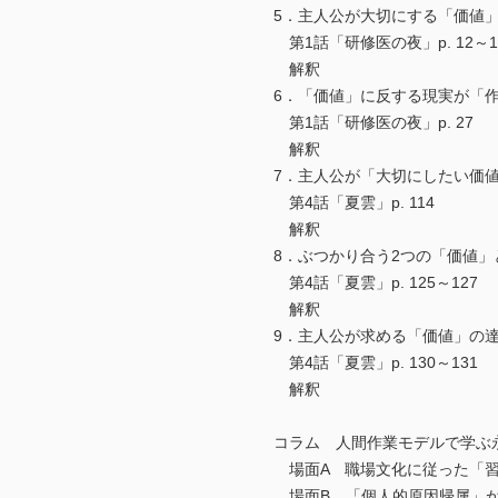
5．主人公が大切にする「価値
第1話「研修医の夜」p. 12～1
解釈
6．「価値」に反する現実が「作
第1話「研修医の夜」p. 27
解釈
7．主人公が「大切にしたい価値
第4話「夏雲」p. 114
解釈
8．ぶつかり合う2つの「価値」
第4話「夏雲」p. 125～127
解釈
9．主人公が求める「価値」の達
第4話「夏雲」p. 130～131
解釈
コラム 人間作業モデルで学ぶ
場面A 職場文化に従った「習
場面B 「個人的原因帰属」が