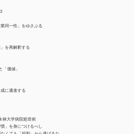
」
3
業同一性」をゆさぶる
」を再解釈する
と「価値」
成に邁進する
永禄大学病院処世術
慣」を身につけるべし
なくても「役割」から逃げるな