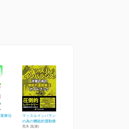
作業療法
マッスルインバランス改善
の為の機能的運動療法ガ...
荒木 茂(著)