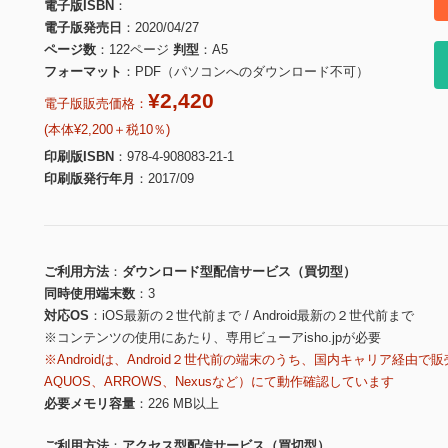
電子版ISBN
電子版発売日
2020/04/27
ページ数
122ページ
判型
A5
フォーマット
PDF（パソコンへのダウンロード不可）
¥2,420
電子版販売価格：
(本体¥2,200＋税10％)
印刷版ISBN
978-4-908083-21-1
印刷版発行年月
2017/09
ご利用方法
ダウンロード型配信サービス（買切型）
同時使用端末数
3
対応OS
iOS最新の２世代前まで / Android最新の２世代前まで
※コンテンツの使用にあたり、専用ビューアisho.jpが必要
※Androidは、Android２世代前の端末のうち、国内キャリア経由で販
AQUOS、ARROWS、Nexusなど）にて動作確認しています
必要メモリ容量
226 MB以上
ご利用方法
アクセス型配信サービス（買切型）