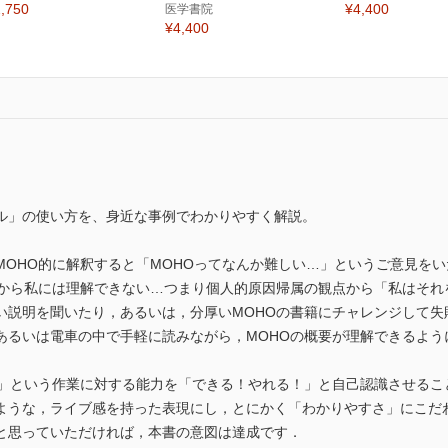
,750
¥4,400
医学書院
¥4,400
ル」の使い方を、身近な事例でわかりやすく解説。
MOHO的に解釈すると「MOHOってなんか難しい…」というご意見を
」から私には理解できない…つまり個人的原因帰属の観点から「私はそれ
い説明を聞いたり，あるいは，分厚いMOHOの書籍にチャレンジして失
あるいは電車の中で手軽に読みながら，MOHOの概要が理解できるよう
ぶ」という作業に対する能力を「できる！やれる！」と自己認識させるこ
ような，ライブ感を持った表現にし，とにかく「わかりやすさ」にこだ
と思っていただければ，本書の意図は達成です．