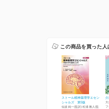
この商品を買った人
ストール精神薬理学エセン
介
シャルズ 第5版
大
フ
仙波 純一(監訳) 松浦 雅人(監