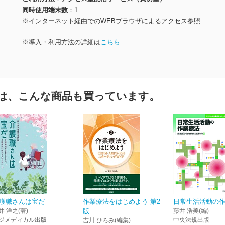
同時使用端末数
1
※インターネット経由でのWEBブラウザによるアクセス参照
※導入・利用方法の詳細は
こちら
は、こんな商品も買っています。
護職さんは宝だ
作業療法をはじめよう 第2
日常生活活動の
井 洋之(著)
版
藤井 浩美(編)
ジメディカル出版
中央法規出版
吉川 ひろみ(編集)