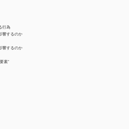
る行為
影響するのか
影響するのか
要素”