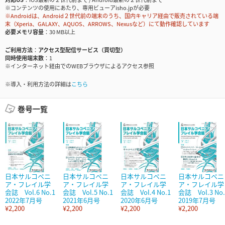
※コンテンツの使用にあたり、専用ビューアisho.jpが必要
※Androidは、Android２世代前の端末のうち、国内キャリア経由で販売されている端
末（Xperia、GALAXY、AQUOS、ARROWS、Nexusなど）にて動作確認しています
必要メモリ容量
30 MB以上
ご利用方法
アクセス型配信サービス（買切型）
同時使用端末数
1
※インターネット経由でのWEBブラウザによるアクセス参照
※導入・利用方法の詳細は
こちら
巻号一覧
日本サルコペニ
日本サルコペニ
日本サルコペニ
日本サルコペニ
ア・フレイル学
ア・フレイル学
ア・フレイル学
ア・フレイル学
会誌 Vol.6 No.1
会誌 Vol.5 No.1
会誌 Vol.4 No.1
会誌 Vol.3 No.
2022年7月号
2021年6月号
2020年6月号
2019年7月号
¥2,200
¥2,200
¥2,200
¥2,200