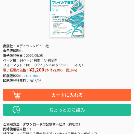
出版社
メディカルレビュー社
電子版ISBN
電子版発売日
2020/05/25
ページ数
84ページ
判型
A4判変型
フォーマット
PDF（パソコンへのダウンロード不可）
¥2,200
電子版販売価格：
(本体¥2,000＋税10％)
印刷版ISSN
2433-1805
印刷版発行年月
2018/06
カートに入れる
ちょっと立ち読み
ご利用方法
ダウンロード型配信サービス（買切型）
同時使用端末数
3
対応OS
iOS最新の２世代前まで / Android最新の２世代前まで