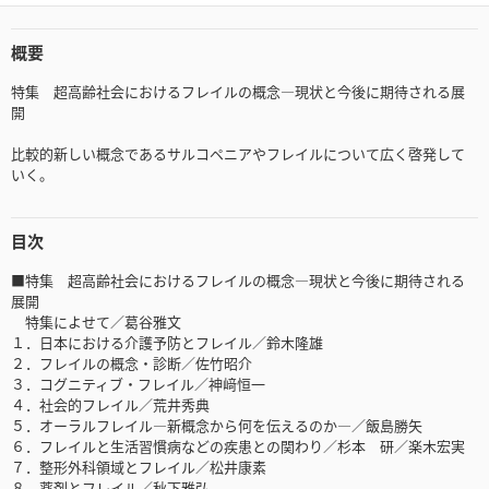
概要
特集 超高齢社会におけるフレイルの概念―現状と今後に期待される展
開
比較的新しい概念であるサルコペニアやフレイルについて広く啓発して
いく。
目次
■特集 超高齢社会におけるフレイルの概念―現状と今後に期待される
展開
特集によせて／葛谷雅文
１．日本における介護予防とフレイル／鈴木隆雄
２．フレイルの概念・診断／佐竹昭介
３．コグニティブ・フレイル／神﨑恒一
４．社会的フレイル／荒井秀典
５．オーラルフレイル―新概念から何を伝えるのか―／飯島勝矢
６．フレイルと生活習慣病などの疾患との関わり／杉本 研／楽木宏実
７．整形外科領域とフレイル／松井康素
８．薬剤とフレイル／秋下雅弘